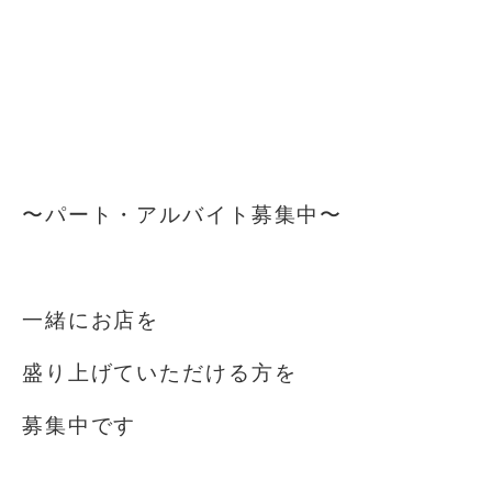
⁡
⁡
⁡
⁡
〜パート・アルバイト募集中️〜
⁡
一緒にお店を
盛り上げていただける方を
募集中です️
⁡