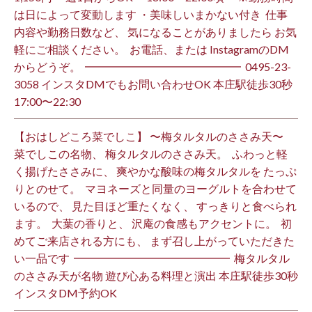
は日によって変動します ・美味しいまかない付き ⁡ 仕事
内容や勤務日数など、 気になることがありましたら お気
軽にご相談ください。 ⁡ お電話、または InstagramのDM
からどうぞ。 ⁡ ━━━━━━━━━━━━━━ ⁡ ️0495-23-
3058 インスタDMでもお問い合わせOK 本庄駅徒歩30秒
17:00〜22:30 ⁡
【おはしどころ菜でしこ】 〜梅タルタルのささみ天〜 ⁡
菜でしこの名物、 梅タルタルのささみ天。 ⁡ ふわっと軽
く揚げたささみに、 爽やかな酸味の梅タルタルを たっぷ
りとのせて。 ⁡ マヨネーズと同量のヨーグルトを合わせて
いるので、 見た目ほど重たくなく、 すっきりと食べられ
ます。 ⁡ 大葉の香りと、 沢庵の食感もアクセントに。 ⁡ 初
めてご来店される方にも、 まず召し上がっていただきた
い一品です️ ⁡ ━━━━━━━━━━━━━━ ⁡ 梅タルタル
のささみ天が名物 遊び心ある料理と演出 本庄駅徒歩30秒
インスタDM予約OK ⁡