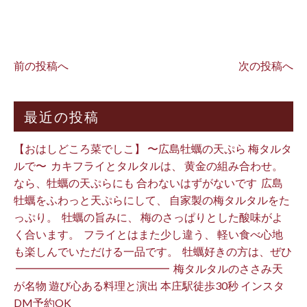
⁡
前の投稿へ
次の投稿へ
最近の投稿
【おはしどころ菜でしこ】 〜広島牡蠣の天ぷら 梅タルタ
ルで〜 ⁡ カキフライとタルタルは、 黄金の組み合わせ。 ⁡
なら、牡蠣の天ぷらにも 合わないはずがないです ⁡ 広島
牡蠣をふわっと天ぷらにして、 自家製の梅タルタルをた
っぷり。 ⁡ 牡蠣の旨みに、 梅のさっぱりとした酸味がよ
く合います。 ⁡ フライとはまた少し違う、 軽い食べ心地
も楽しんでいただける一品です。 ⁡ 牡蠣好きの方は、ぜひ
⁡ ━━━━━━━━━━━━━━ ⁡ 梅タルタルのささみ天
が名物 遊び心ある料理と演出 本庄駅徒歩30秒 インスタ
DM予約OK ⁡