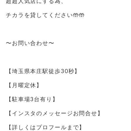
超超人気店にする為、
チカラを貸してください🤲🤲
⁡
〜お問い合わせ〜
⁡
【埼玉県本庄駅徒歩30秒】
【月曜定休】
【駐車場️3台有り】
【インスタのメッセージお問合せ】
【詳しくはプロフールまで】