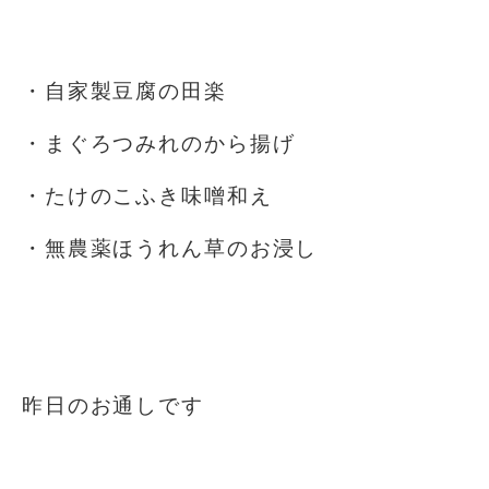
⁡
・自家製豆腐の田楽
・まぐろつみれのから揚げ
・たけのこふき味噌和え
・無農薬ほうれん草のお浸し
⁡
⁡
昨日のお通しです
⁡