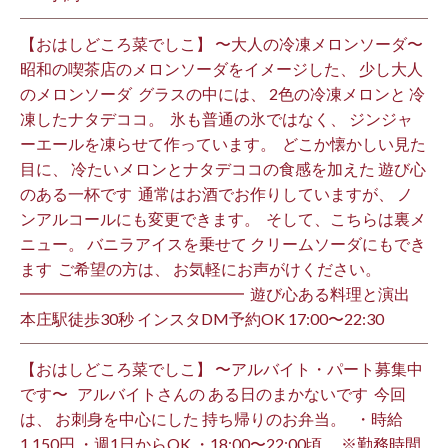
【おはしどころ菜でしこ】 〜大人の冷凍メロンソーダ〜 ⁡
昭和の喫茶店のメロンソーダをイメージした、 少し大人
のメロンソーダ ⁡ グラスの中には、 2色の冷凍メロンと 冷
凍したナタデココ。 ⁡ 氷も普通の氷ではなく、 ジンジャ
ーエールを凍らせて作っています。 ⁡ どこか懐かしい見た
目に、 冷たいメロンとナタデココの食感を加えた 遊び心
のある一杯です ⁡ 通常はお酒でお作りしていますが、 ノ
ンアルコールにも変更できます。 ⁡ そして、こちらは裏メ
ニュー。 バニラアイスを乗せて クリームソーダにもでき
ます ⁡ ご希望の方は、 お気軽にお声がけください。 ⁡
━━━━━━━━━━━━━━ ⁡ 遊び心ある料理と演出
本庄駅徒歩30秒 インスタDM予約OK 17:00〜22:30 ⁡
【おはしどころ菜でしこ】 〜アルバイト・パート募集中
です〜 ⁡ ⁡ アルバイトさんの ある日のまかないです ⁡ 今回
は、 お刺身を中心にした 持ち帰りのお弁当。 ⁡ ⁡ ・時給
1,150円 ・週1日からOK ・18:00〜22:00頃 ※勤務時間