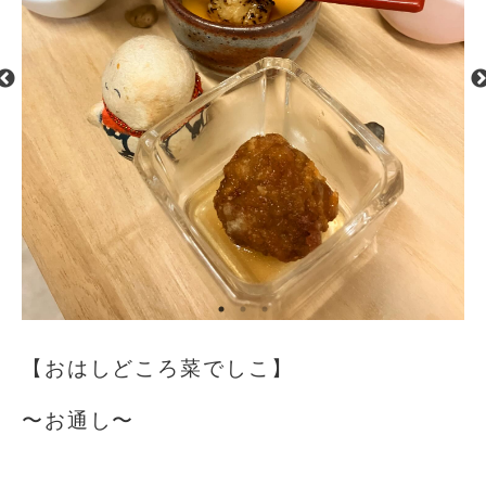
【おはしどころ菜でしこ】
〜お通し〜
⁡