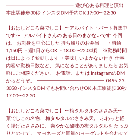
━━━━━━━━━━━━━━ ⁡ 遊び心ある料理と演出
本庄駅徒歩30秒 インスタDM予約OK 17:00〜22:30 ⁡
【おはしどころ菜でしこ】 〜アルバイト・パート募集中
です〜 ⁡ ⁡ アルバイトさんの ある日のまかないです ⁡ 今回
は、 お刺身を中心にした 持ち帰りのお弁当。 ⁡ ⁡ ・時給
1,150円 ・週1日からOK ・18:00〜22:00頃 ※勤務時間
は日によって変動します ・美味しいまかない付き ⁡ 仕事
内容や勤務日数など、 気になることがありましたら お気
軽にご相談ください。 ⁡ お電話、または InstagramのDM
からどうぞ。 ⁡ ━━━━━━━━━━━━━━ ⁡ ️0495-23-
3058 インスタDMでもお問い合わせOK 本庄駅徒歩30秒
17:00〜22:30 ⁡
【おはしどころ菜でしこ】 〜梅タルタルのささみ天〜 ⁡
菜でしこの名物、 梅タルタルのささみ天。 ⁡ ふわっと軽
く揚げたささみに、 爽やかな酸味の梅タルタルを たっぷ
りとのせて。 ⁡ マヨネーズと同量のヨーグルトを合わせて