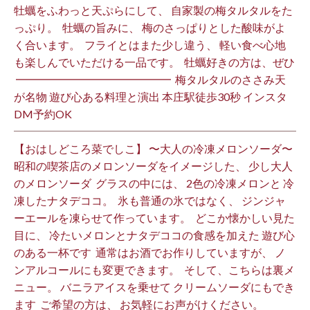
牡蠣をふわっと天ぷらにして、 自家製の梅タルタルをた
っぷり。 ⁡ 牡蠣の旨みに、 梅のさっぱりとした酸味がよ
く合います。 ⁡ フライとはまた少し違う、 軽い食べ心地
も楽しんでいただける一品です。 ⁡ 牡蠣好きの方は、ぜひ
⁡ ━━━━━━━━━━━━━━ ⁡ 梅タルタルのささみ天
が名物 遊び心ある料理と演出 本庄駅徒歩30秒 インスタ
DM予約OK ⁡
【おはしどころ菜でしこ】 〜大人の冷凍メロンソーダ〜 ⁡
昭和の喫茶店のメロンソーダをイメージした、 少し大人
のメロンソーダ ⁡ グラスの中には、 2色の冷凍メロンと 冷
凍したナタデココ。 ⁡ 氷も普通の氷ではなく、 ジンジャ
ーエールを凍らせて作っています。 ⁡ どこか懐かしい見た
目に、 冷たいメロンとナタデココの食感を加えた 遊び心
のある一杯です ⁡ 通常はお酒でお作りしていますが、 ノ
ンアルコールにも変更できます。 ⁡ そして、こちらは裏メ
ニュー。 バニラアイスを乗せて クリームソーダにもでき
ます ⁡ ご希望の方は、 お気軽にお声がけください。 ⁡