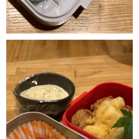
動
画
プ
レ
ー
ヤ
ー