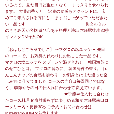
いるので、 見た目ほど重たくなく、 すっきりと食べられ
ます。 ⁡ 大葉の香りと、 沢庵の食感もアクセントに。 ⁡ 初
めてご来店される方にも、 まず召し上がっていただきた
い一品です️ ⁡ ━━━━━━━━━━━━━━ ⁡ 梅タルタル
のささみ天が名物 遊び心ある料理と演出 本庄駅徒歩30秒
インスタDM予約OK ⁡
【おはしどころ菜でしこ】 〜マグロの塩ユッケ〜 ⁡ 先日
のコースで、 お刺身の代わりにお出しした一品です。 ⁡
マグロの塩ユッケを スプーンで混ぜ合わせ、 韓国海苔に
のせてひと口。 ⁡ マグロの旨みに、 韓国海苔の香り。 ⁡ れ
んこんチップの食感も加わり、 お刺身とはまた違った楽
しみ方に 仕立てました️ ⁡ コースの内容は毎回同じではな
く、 季節やその日の仕入れに合わせて 変えています。 ⁡
━━━━━━━━━━━━━━ ⁡ 🍽季節や仕入れに合わせ
たコース料理 🥢肩肘張らずに楽しめる和食 本庄駅南口ロ
ータリー内・徒歩30秒 ご予約・お問い合わせは
InstagramのDMから承ります ⁡