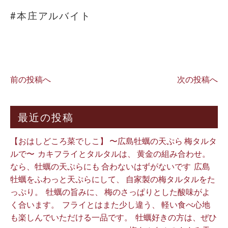
#本庄アルバイト
⁡
前の投稿へ
次の投稿へ
最近の投稿
【おはしどころ菜でしこ】 〜広島牡蠣の天ぷら 梅タルタ
ルで〜 ⁡ カキフライとタルタルは、 黄金の組み合わせ。 ⁡
なら、牡蠣の天ぷらにも 合わないはずがないです ⁡ 広島
牡蠣をふわっと天ぷらにして、 自家製の梅タルタルをた
っぷり。 ⁡ 牡蠣の旨みに、 梅のさっぱりとした酸味がよ
く合います。 ⁡ フライとはまた少し違う、 軽い食べ心地
も楽しんでいただける一品です。 ⁡ 牡蠣好きの方は、ぜひ