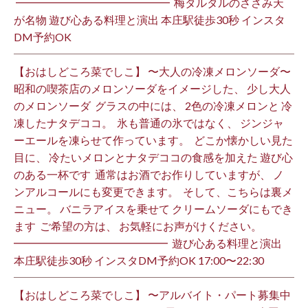
⁡ ━━━━━━━━━━━━━━ ⁡ 梅タルタルのささみ天
が名物 遊び心ある料理と演出 本庄駅徒歩30秒 インスタ
DM予約OK ⁡
【おはしどころ菜でしこ】 〜大人の冷凍メロンソーダ〜 ⁡
昭和の喫茶店のメロンソーダをイメージした、 少し大人
のメロンソーダ ⁡ グラスの中には、 2色の冷凍メロンと 冷
凍したナタデココ。 ⁡ 氷も普通の氷ではなく、 ジンジャ
ーエールを凍らせて作っています。 ⁡ どこか懐かしい見た
目に、 冷たいメロンとナタデココの食感を加えた 遊び心
のある一杯です ⁡ 通常はお酒でお作りしていますが、 ノ
ンアルコールにも変更できます。 ⁡ そして、こちらは裏メ
ニュー。 バニラアイスを乗せて クリームソーダにもでき
ます ⁡ ご希望の方は、 お気軽にお声がけください。 ⁡
━━━━━━━━━━━━━━ ⁡ 遊び心ある料理と演出
本庄駅徒歩30秒 インスタDM予約OK 17:00〜22:30 ⁡
【おはしどころ菜でしこ】 〜アルバイト・パート募集中