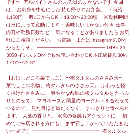
です〜 ⁡ ⁡ アルバイトさんの ある日のまかないです ⁡ 今回
は、 お刺身を中心にした 持ち帰りのお弁当。 ⁡ ⁡ ・時給
1,150円 ・週1日からOK ・18:00〜22:00頃 ※勤務時間
は日によって変動します ・美味しいまかない付き ⁡ 仕事
内容や勤務日数など、 気になることがありましたら お気
軽にご相談ください。 ⁡ お電話、または InstagramのDM
からどうぞ。 ⁡ ━━━━━━━━━━━━━━ ⁡ ️0495-23-
3058 インスタDMでもお問い合わせOK 本庄駅徒歩30秒
17:00〜22:30 ⁡
【おはしどころ菜でしこ】 〜梅タルタルのささみ天〜 ⁡
菜でしこの名物、 梅タルタルのささみ天。 ⁡ ふわっと軽
く揚げたささみに、 爽やかな酸味の梅タルタルを たっぷ
りとのせて。 ⁡ マヨネーズと同量のヨーグルトを合わせて
いるので、 見た目ほど重たくなく、 すっきりと食べられ
ます。 ⁡ 大葉の香りと、 沢庵の食感もアクセントに。 ⁡ 初
めてご来店される方にも、 まず召し上がっていただきた
い一品です️ ⁡ ━━━━━━━━━━━━━━ ⁡ 梅タルタル