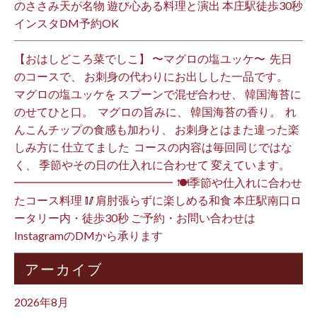
のささみ天が名物 遊び心ある料理と演出 本庄駅徒歩30秒
インスタDM予約OK ⁡
【おはしどころ菜でしこ】 〜マグロの塩ユッケ〜 ⁡ 先日
のコースで、 お刺身の代わりにお出しした一品です。 ⁡
マグロの塩ユッケを スプーンで混ぜ合わせ、 韓国海苔に
のせてひと口。 ⁡ マグロの旨みに、 韓国海苔の香り。 ⁡ れ
んこんチップの食感も加わり、 お刺身とはまた違った楽
しみ方に 仕立てました️ ⁡ コースの内容は毎回同じではな
く、 季節やその日の仕入れに合わせて 変えています。 ⁡
━━━━━━━━━━━━━━ ⁡ 🍽季節や仕入れに合わせ
たコース料理 🥢肩肘張らずに楽しめる和食 本庄駅南口ロ
ータリー内・徒歩30秒 ご予約・お問い合わせは
InstagramのDMから承ります ⁡
アーカイブ
2026年8月