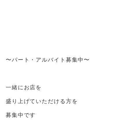
⁡
⁡
⁡
⁡
〜パート・アルバイト募集中️〜
⁡
一緒にお店を
盛り上げていただける方を
募集中です️
⁡