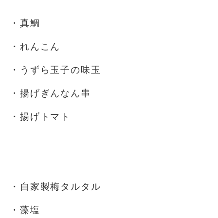
・真鯛
・れんこん
・うずら玉子の味玉
・揚げぎんなん串
・揚げトマト
⁡
⁡
・自家製梅タルタル
・藻塩