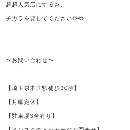
超超人気店にする為、
チカラを貸してください🤲🤲
⁡
⁡
〜お問い合わせ〜
⁡
【埼玉県本庄駅徒歩30秒】
【月曜定休】
【駐車場️3台有り】
【インスタのメッセージお問合せ】