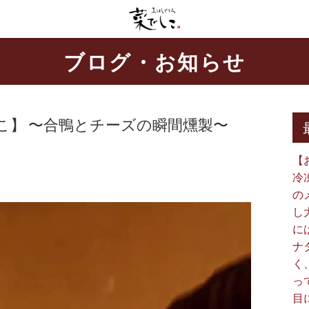
ブログ・お知らせ
】 〜合鴨とチーズの瞬間燻製〜 ⁡
【
冷
の
し
に
ナ
く
っ
目