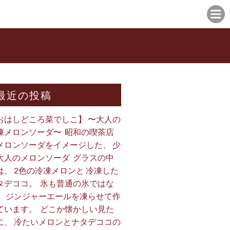
最近の投稿
おはしどころ菜でしこ】 〜大人の
凍メロンソーダ〜 ⁡ 昭和の喫茶店
メロンソーダをイメージした、 少
大人のメロンソーダ ⁡ グラスの中
は、 2色の冷凍メロンと 冷凍した
タデココ。 ⁡ 氷も普通の氷ではな
、 ジンジャーエールを凍らせて作
ています。 ⁡ どこか懐かしい見た
に、 冷たいメロンとナタデココの