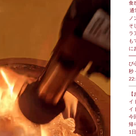
食
⁡
ノ
そ
ラ
も
に
━
び
秒 
22:
【
イ
イ
今
帰り
1日