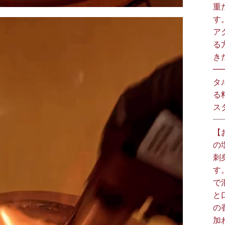
重
す
ア
る
きた
━
タ
る
スタ
【
の
刺
す
で
と
の
加