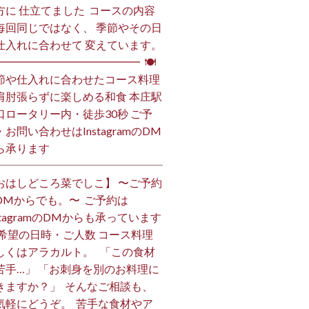
方に 仕立てました️ ⁡ コースの内容
毎回同じではなく、 季節やその日
仕入れに合わせて 変えています。
━━━━━━━━━━━━━━ ⁡ 🍽
節や仕入れに合わせたコース料理
肩肘張らずに楽しめる和食 本庄駅
口ロータリー内・徒歩30秒 ご予
・お問い合わせはInstagramのDM
ら承ります ⁡
おはしどころ菜でしこ】 〜ご予約
DMからでも。〜 ⁡ ご予約は
nstagramのDMからも承っています
 ご希望の日時・ご人数 コース料理
しくはアラカルト。 ⁡ ⁡ 「この食材
苦手…」 「お刺身を別のお料理に
きますか？」 ⁡ そんなご相談も、
気軽にどうぞ。 ⁡ 苦手な食材やア