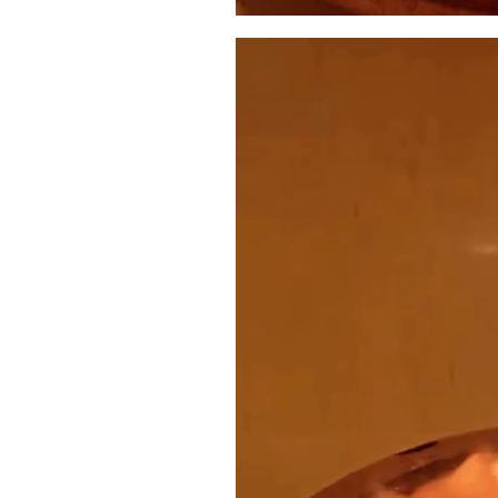
動
画
プ
レ
ー
ヤ
ー