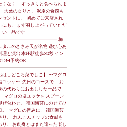
たくなく、 すっきりと食べられま
。 ⁡ 大葉の香りと、 沢庵の食感も
クセントに。 ⁡ 初めてご来店され
方にも、 まず召し上がっていただ
い一品です️ ⁡
━━━━━━━━━━━━━ ⁡ 梅
ルタルのささみ天が名物 遊び心あ
料理と演出 本庄駅徒歩30秒 イン
DM予約OK ⁡
おはしどころ菜でしこ】 〜マグロ
塩ユッケ〜 ⁡ 先日のコースで、 お
身の代わりにお出しした一品で
。 ⁡ マグロの塩ユッケを スプーン
混ぜ合わせ、 韓国海苔にのせてひ
口。 ⁡ マグロの旨みに、 韓国海苔
香り。 ⁡ れんこんチップの食感も
わり、 お刺身とはまた違った楽し