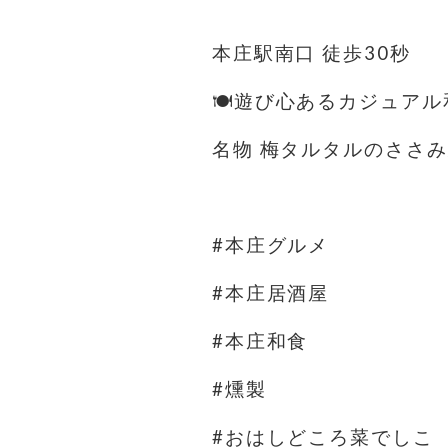
⁡
本庄駅南口 徒歩30秒
🍽️遊び心あるカジュア
名物 梅タルタルのささ
⁡
#本庄グルメ
#本庄居酒屋
#本庄和食
#燻製
#おはしどころ菜でしこ