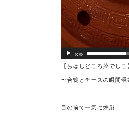
00:00
【おはしどころ菜でしこ
〜合鴨とチーズの瞬間燻
⁡
目の前で一気に燻製。
⁡