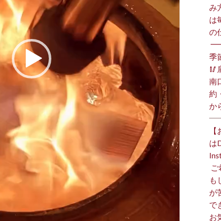
み
は
の
⁡ 
季

南
約
か
【
は
I
⁡
も
が
で
お