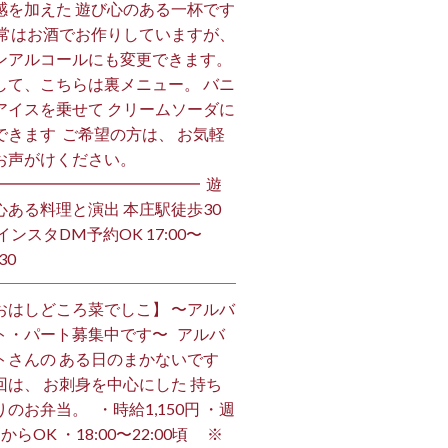
感を加えた 遊び心のある一杯です
 通常はお酒でお作りしていますが、
ンアルコールにも変更できます。 ⁡
して、こちらは裏メニュー。 バニ
アイスを乗せて クリームソーダに
できます ⁡ ご希望の方は、 お気軽
お声がけください。 ⁡
━━━━━━━━━━━━━ ⁡ 遊
心ある料理と演出 本庄駅徒歩30
インスタDM予約OK 17:00〜
30 ⁡
おはしどころ菜でしこ】 〜アルバ
ト・パート募集中です〜 ⁡ ⁡ アルバ
トさんの ある日のまかないです ⁡
回は、 お刺身を中心にした 持ち
のお弁当。 ⁡ ⁡ ・時給1,150円 ・週
からOK ・18:00〜22:00頃 ※