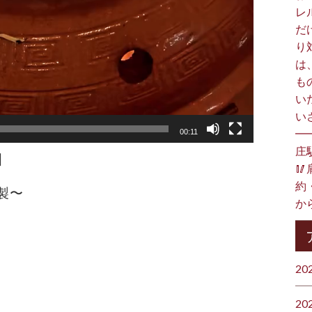
レ
だ
り
は
も
い
い
━
00:11
庄
】

約
製〜
か
20
20