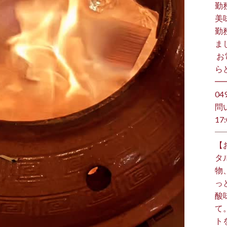
勤
美
勤
ま
⁡ 
らど
━
️0
問
17:
【
タ
物
っ
酸
て
ト