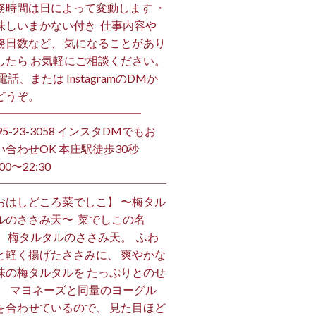
務時間は日によって変動します ・
味しいまかない付き ⁡ 仕事内容や
務日数など、 気になることがあり
したら お気軽にご相談ください。
お電話、または InstagramのDMか
うぞ。 ⁡
━━━━━━━━━━━━━ ⁡
495-23-3058 インスタDMでもお
い合わせOK 本庄駅徒歩30秒
00〜22:30 ⁡
おはしどころ菜でしこ】 〜梅タル
ルのささみ天〜 ⁡ 菜でしこの名
、 梅タルタルのささみ天。 ⁡ ふわ
と軽く揚げたささみに、 爽やかな
味の梅タルタルを たっぷりとのせ
。 ⁡ マヨネーズと同量のヨーグル
を合わせているので、 見た目ほど