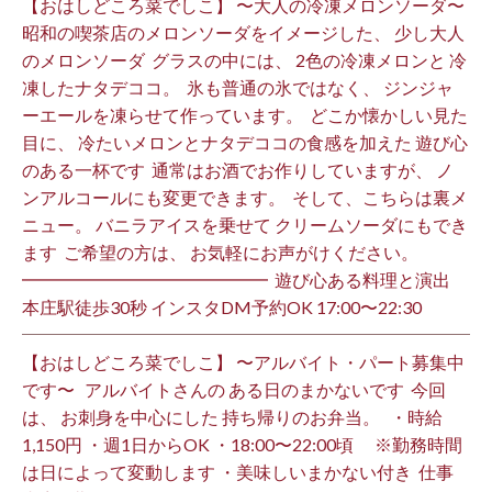
【おはしどころ菜でしこ】 〜大人の冷凍メロンソーダ〜 ⁡
昭和の喫茶店のメロンソーダをイメージした、 少し大人
のメロンソーダ ⁡ グラスの中には、 2色の冷凍メロンと 冷
凍したナタデココ。 ⁡ 氷も普通の氷ではなく、 ジンジャ
ーエールを凍らせて作っています。 ⁡ どこか懐かしい見た
目に、 冷たいメロンとナタデココの食感を加えた 遊び心
のある一杯です ⁡ 通常はお酒でお作りしていますが、 ノ
ンアルコールにも変更できます。 ⁡ そして、こちらは裏メ
ニュー。 バニラアイスを乗せて クリームソーダにもでき
ます ⁡ ご希望の方は、 お気軽にお声がけください。 ⁡
━━━━━━━━━━━━━━ ⁡ 遊び心ある料理と演出
本庄駅徒歩30秒 インスタDM予約OK 17:00〜22:30 ⁡
【おはしどころ菜でしこ】 〜アルバイト・パート募集中
です〜 ⁡ ⁡ アルバイトさんの ある日のまかないです ⁡ 今回
は、 お刺身を中心にした 持ち帰りのお弁当。 ⁡ ⁡ ・時給
1,150円 ・週1日からOK ・18:00〜22:00頃 ※勤務時間
は日によって変動します ・美味しいまかない付き ⁡ 仕事