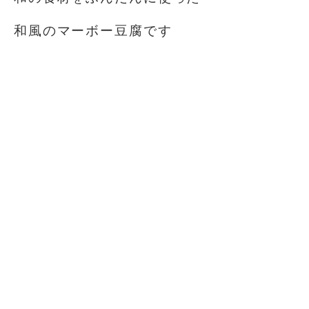
和風のマーボー豆腐です️
⁡
⁡
⁡
⁡
⁡
⁡
⁡
⁡