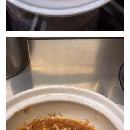
動
画
プ
レ
ー
ヤ
ー