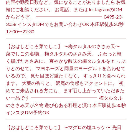
内容や勤務日数など、 気になることがありましたら お気
軽にご相談ください。 ⁡ お電話、または InstagramのDM
からどうぞ。 ⁡ ━━━━━━━━━━━━━━ ⁡ ️0495-23-
3058 インスタDMでもお問い合わせOK 本庄駅徒歩30秒
17:00〜22:30 ⁡
【おはしどころ菜でしこ】 〜梅タルタルのささみ天〜 ⁡
菜でしこの名物、 梅タルタルのささみ天。 ⁡ ふわっと軽
く揚げたささみに、 爽やかな酸味の梅タルタルを たっぷ
りとのせて。 ⁡ マヨネーズと同量のヨーグルトを合わせて
いるので、 見た目ほど重たくなく、 すっきりと食べられ
ます。 ⁡ 大葉の香りと、 沢庵の食感もアクセントに。 ⁡ 初
めてご来店される方にも、 まず召し上がっていただきた
い一品です️ ⁡ ━━━━━━━━━━━━━━ ⁡ 梅タルタル
のささみ天が名物 遊び心ある料理と演出 本庄駅徒歩30秒
インスタDM予約OK ⁡
【おはしどころ菜でしこ】 〜マグロの塩ユッケ〜 ⁡ 先日