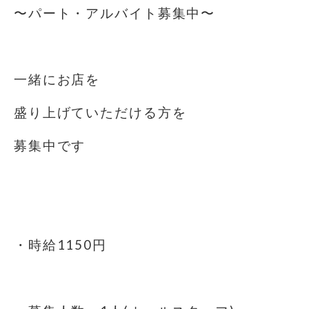
〜パート・アルバイト募集中️〜
⁡
一緒にお店を
盛り上げていただける方を
募集中です️
⁡
⁡
・時給1150円
⁡