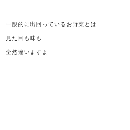
⁡
一般的に出回っているお野菜とは
見た目も味も
全然違いますよ
⁡
⁡
⁡
⁡
⁡