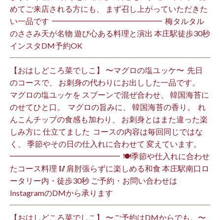
めてご来店される方にも、 まず召し上がっていただきた
い一品です️ ⁡ ━━━━━━━━━━━━━━ ⁡ 梅タルタル
のささみ天が名物 遊び心ある料理と演出 本庄駅徒歩30秒
インスタDM予約OK ⁡
【おはしどころ菜でしこ】 〜マグロの塩ユッケ〜 ⁡ 先日
のコースで、 お刺身の代わりにお出しした一品です。 ⁡
マグロの塩ユッケを スプーンで混ぜ合わせ、 韓国海苔に
のせてひと口。 ⁡ マグロの旨みに、 韓国海苔の香り。 ⁡ れ
んこんチップの食感も加わり、 お刺身とはまた違った楽
しみ方に 仕立てました️ ⁡ コースの内容は毎回同じではな
く、 季節やその日の仕入れに合わせて 変えています。 ⁡
━━━━━━━━━━━━━━ ⁡ 🍽季節や仕入れに合わせ
たコース料理 🥢肩肘張らずに楽しめる和食 本庄駅南口ロ
ータリー内・徒歩30秒 ご予約・お問い合わせは
InstagramのDMから承ります ⁡
【おはしどころ菜でしこ】 〜ご予約はDMからでも。〜 ⁡