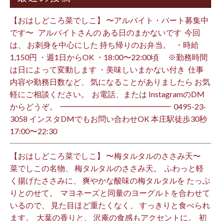
【おはしどころ菜でしこ】 〜アルバイト・パート募集中
です〜 ⁡ ⁡ アルバイトさんの ある日のまかないです ⁡ 今回
は、 お刺身を中心にした 持ち帰りのお弁当。 ⁡ ⁡ ・時給
1,150円 ・週1日からOK ・18:00〜22:00頃 ※勤務時間
は日によって変動します ・美味しいまかない付き ⁡ 仕事
内容や勤務日数など、 気になることがありましたら お気
軽にご相談ください。 ⁡ お電話、または InstagramのDM
からどうぞ。 ⁡ ━━━━━━━━━━━━━━ ⁡ ️0495-23-
3058 インスタDMでもお問い合わせOK 本庄駅徒歩30秒
17:00〜22:30 ⁡
【おはしどころ菜でしこ】 〜梅タルタルのささみ天〜 ⁡
菜でしこの名物、 梅タルタルのささみ天。 ⁡ ふわっと軽
く揚げたささみに、 爽やかな酸味の梅タルタルを たっぷ
りとのせて。 ⁡ マヨネーズと同量のヨーグルトを合わせて
いるので、 見た目ほど重たくなく、 すっきりと食べられ
ます。 ⁡ 大葉の香りと、 沢庵の食感もアクセントに。 ⁡ 初