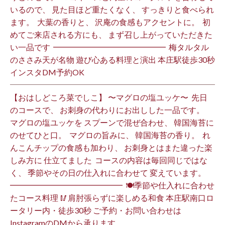
いるので、 見た目ほど重たくなく、 すっきりと食べられ
ます。 ⁡ 大葉の香りと、 沢庵の食感もアクセントに。 ⁡ 初
めてご来店される方にも、 まず召し上がっていただきた
い一品です️ ⁡ ━━━━━━━━━━━━━━ ⁡ 梅タルタル
のささみ天が名物 遊び心ある料理と演出 本庄駅徒歩30秒
インスタDM予約OK ⁡
【おはしどころ菜でしこ】 〜マグロの塩ユッケ〜 ⁡ 先日
のコースで、 お刺身の代わりにお出しした一品です。 ⁡
マグロの塩ユッケを スプーンで混ぜ合わせ、 韓国海苔に
のせてひと口。 ⁡ マグロの旨みに、 韓国海苔の香り。 ⁡ れ
んこんチップの食感も加わり、 お刺身とはまた違った楽
しみ方に 仕立てました️ ⁡ コースの内容は毎回同じではな
く、 季節やその日の仕入れに合わせて 変えています。 ⁡
━━━━━━━━━━━━━━ ⁡ 🍽季節や仕入れに合わせ
たコース料理 🥢肩肘張らずに楽しめる和食 本庄駅南口ロ
ータリー内・徒歩30秒 ご予約・お問い合わせは
InstagramのDMから承ります ⁡