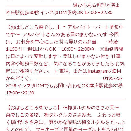
━━━━━━━━━━━━━━ ⁡ 遊び心ある料理と演出
本庄駅徒歩30秒 インスタDM予約OK 17:00〜22:30 ⁡
【おはしどころ菜でしこ】 〜アルバイト・パート募集中
です〜 ⁡ ⁡ アルバイトさんの ある日のまかないです ⁡ 今回
は、 お刺身を中心にした 持ち帰りのお弁当。 ⁡ ⁡ ・時給
1,150円 ・週1日からOK ・18:00〜22:00頃 ※勤務時間
は日によって変動します ・美味しいまかない付き ⁡ 仕事
内容や勤務日数など、 気になることがありましたら お気
軽にご相談ください。 ⁡ お電話、または InstagramのDM
からどうぞ。 ⁡ ━━━━━━━━━━━━━━ ⁡ ️0495-23-
3058 インスタDMでもお問い合わせOK 本庄駅徒歩30秒
17:00〜22:30 ⁡
【おはしどころ菜でしこ】 〜梅タルタルのささみ天〜 ⁡
菜でしこの名物、 梅タルタルのささみ天。 ⁡ ふわっと軽
く揚げたささみに、 爽やかな酸味の梅タルタルを たっぷ
りとのせて。 ⁡ マヨネーズと同量のヨーグルトを合わせて