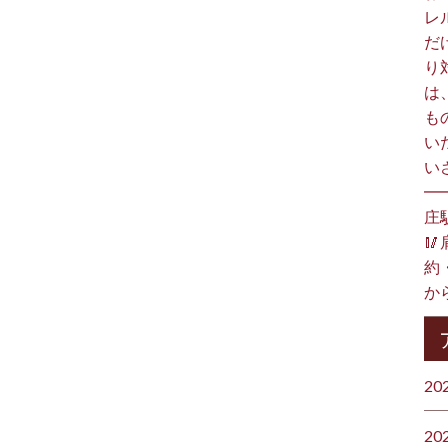
レ
だ
り
は
も
い
い
━
庄

約
か
20
20