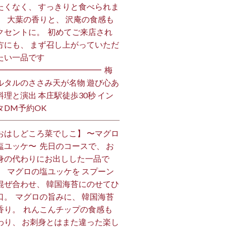
たくなく、 すっきりと食べられま
。 ⁡ 大葉の香りと、 沢庵の食感も
クセントに。 ⁡ 初めてご来店され
方にも、 まず召し上がっていただ
い一品です️ ⁡
━━━━━━━━━━━━━ ⁡ 梅
ルタルのささみ天が名物 遊び心あ
料理と演出 本庄駅徒歩30秒 イン
DM予約OK ⁡
おはしどころ菜でしこ】 〜マグロ
塩ユッケ〜 ⁡ 先日のコースで、 お
身の代わりにお出しした一品で
。 ⁡ マグロの塩ユッケを スプーン
混ぜ合わせ、 韓国海苔にのせてひ
口。 ⁡ マグロの旨みに、 韓国海苔
香り。 ⁡ れんこんチップの食感も
わり、 お刺身とはまた違った楽し