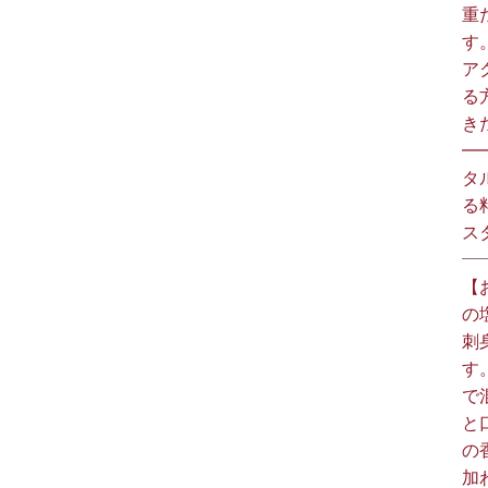
重
す
ア
る
きた
━
タ
る
スタ
【
の
刺
す
で
と
の
加