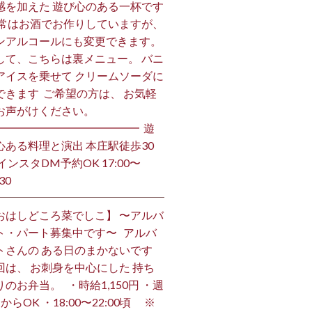
感を加えた 遊び心のある一杯です
 通常はお酒でお作りしていますが、
ンアルコールにも変更できます。 ⁡
して、こちらは裏メニュー。 バニ
アイスを乗せて クリームソーダに
できます ⁡ ご希望の方は、 お気軽
お声がけください。 ⁡
━━━━━━━━━━━━━ ⁡ 遊
心ある料理と演出 本庄駅徒歩30
インスタDM予約OK 17:00〜
30 ⁡
おはしどころ菜でしこ】 〜アルバ
ト・パート募集中です〜 ⁡ ⁡ アルバ
トさんの ある日のまかないです ⁡
回は、 お刺身を中心にした 持ち
のお弁当。 ⁡ ⁡ ・時給1,150円 ・週
からOK ・18:00〜22:00頃 ※