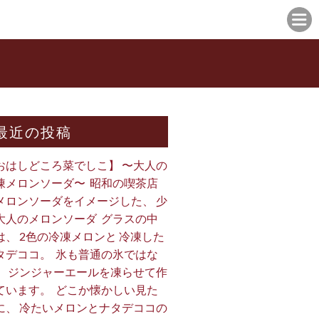
最近の投稿
おはしどころ菜でしこ】 〜大人の
凍メロンソーダ〜 ⁡ 昭和の喫茶店
メロンソーダをイメージした、 少
大人のメロンソーダ ⁡ グラスの中
は、 2色の冷凍メロンと 冷凍した
タデココ。 ⁡ 氷も普通の氷ではな
、 ジンジャーエールを凍らせて作
ています。 ⁡ どこか懐かしい見た
に、 冷たいメロンとナタデココの