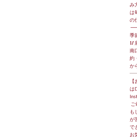
み
は
の
⁡ 
季

南
約
か
【
は
I
⁡
も
が
で
お