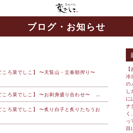
ブログ・お知らせ
【
しどころ菜でしこ】 〜天覧山・立春朝搾り〜 ⁡ ⁡
冷
の
し
どころ菜でしこ】 〜お刺身盛り合わせ〜 ⁡ ⁡ ⁡ …
に
ナ
はしどころ菜でしこ】 〜炙り白子と炙りたちうお
く
っ
目