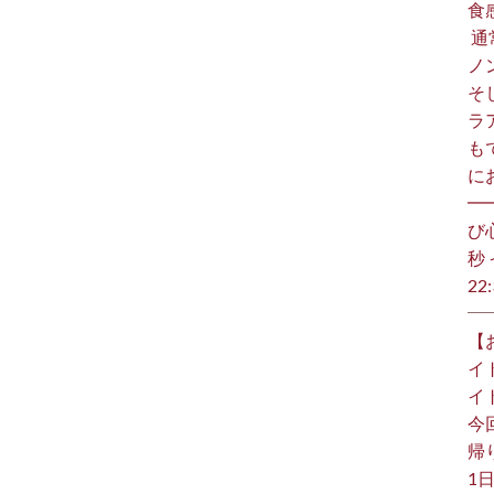
食
⁡
ノ
そ
ラ
も
に
━
び
秒 
22:
【
イ
イ
今
帰り
1日