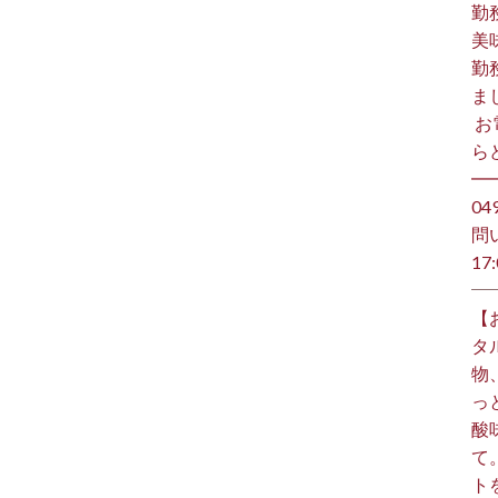
勤
美
勤
ま
⁡ 
らど
━
️0
問
17:
【
タ
物
っ
酸
て
ト