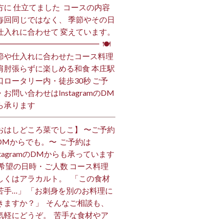
方に 仕立てました️ ⁡ コースの内容
毎回同じではなく、 季節やその日
仕入れに合わせて 変えています。
━━━━━━━━━━━━━━ ⁡ 🍽
節や仕入れに合わせたコース料理
肩肘張らずに楽しめる和食 本庄駅
口ロータリー内・徒歩30秒 ご予
・お問い合わせはInstagramのDM
ら承ります ⁡
おはしどころ菜でしこ】 〜ご予約
DMからでも。〜 ⁡ ご予約は
nstagramのDMからも承っています
 ご希望の日時・ご人数 コース料理
しくはアラカルト。 ⁡ ⁡ 「この食材
苦手…」 「お刺身を別のお料理に
きますか？」 ⁡ そんなご相談も、
気軽にどうぞ。 ⁡ 苦手な食材やア