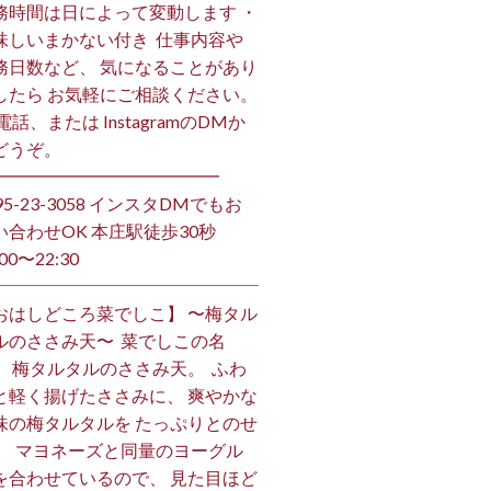
務時間は日によって変動します ・
味しいまかない付き ⁡ 仕事内容や
務日数など、 気になることがあり
したら お気軽にご相談ください。
お電話、または InstagramのDMか
うぞ。 ⁡
━━━━━━━━━━━━━ ⁡
495-23-3058 インスタDMでもお
い合わせOK 本庄駅徒歩30秒
00〜22:30 ⁡
おはしどころ菜でしこ】 〜梅タル
ルのささみ天〜 ⁡ 菜でしこの名
、 梅タルタルのささみ天。 ⁡ ふわ
と軽く揚げたささみに、 爽やかな
味の梅タルタルを たっぷりとのせ
。 ⁡ マヨネーズと同量のヨーグル
を合わせているので、 見た目ほど