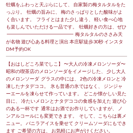
牡蠣をふわっと天ぷらにして、 自家製の梅タルタルをた
っぷり。 ⁡ 牡蠣の旨みに、 梅のさっぱりとした酸味がよ
く合います。 ⁡ フライとはまた少し違う、 軽い食べ心地
も楽しんでいただける一品です。 ⁡ 牡蠣好きの方は、ぜひ
⁡ ━━━━━━━━━━━━━━ ⁡ 梅タルタルのささみ天
が名物 遊び心ある料理と演出 本庄駅徒歩30秒 インスタ
DM予約OK ⁡
【おはしどころ菜でしこ】 〜大人の冷凍メロンソーダ〜 ⁡
昭和の喫茶店のメロンソーダをイメージした、 少し大人
のメロンソーダ ⁡ グラスの中には、 2色の冷凍メロンと 冷
凍したナタデココ。 ⁡ 氷も普通の氷ではなく、 ジンジャ
ーエールを凍らせて作っています。 ⁡ どこか懐かしい見た
目に、 冷たいメロンとナタデココの食感を加えた 遊び心
のある一杯です ⁡ 通常はお酒でお作りしていますが、 ノ
ンアルコールにも変更できます。 ⁡ そして、こちらは裏メ
ニュー。 バニラアイスを乗せて クリームソーダにもでき
ます ⁡ ご希望の方は、 お気軽にお声がけください。 ⁡