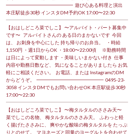
━━━━━━━━━━━━━━ ⁡ 遊び心ある料理と演出
本庄駅徒歩30秒 インスタDM予約OK 17:00〜22:30 ⁡
【おはしどころ菜でしこ】 〜アルバイト・パート募集中
です〜 ⁡ ⁡ アルバイトさんの ある日のまかないです ⁡ 今回
は、 お刺身を中心にした 持ち帰りのお弁当。 ⁡ ⁡ ・時給
1,150円 ・週1日からOK ・18:00〜22:00頃 ※勤務時間
は日によって変動します ・美味しいまかない付き ⁡ 仕事
内容や勤務日数など、 気になることがありましたら お気
軽にご相談ください。 ⁡ お電話、または InstagramのDM
からどうぞ。 ⁡ ━━━━━━━━━━━━━━ ⁡ ️0495-23-
3058 インスタDMでもお問い合わせOK 本庄駅徒歩30秒
17:00〜22:30 ⁡
【おはしどころ菜でしこ】 〜梅タルタルのささみ天〜 ⁡
菜でしこの名物、 梅タルタルのささみ天。 ⁡ ふわっと軽
く揚げたささみに、 爽やかな酸味の梅タルタルを たっぷ
りとのせて。 ⁡ マヨネーズと同量のヨーグルトを合わせて