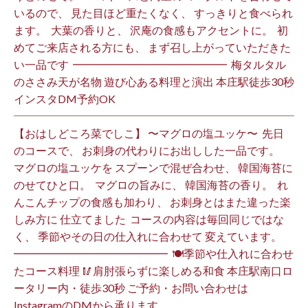
いるので、 見た目ほど重たくなく、 すっきりと食べられ
ます。 ⁡ 大葉の香りと、 沢庵の食感もアクセントに。 ⁡ 初
めてご来店される方にも、 まず召し上がっていただきた
い一品です️ ⁡ ━━━━━━━━━━━━━━ ⁡ 梅タルタル
のささみ天が名物 遊び心ある料理と演出 本庄駅徒歩30秒
インスタDM予約OK ⁡
【おはしどころ菜でしこ】 〜マグロの塩ユッケ〜 ⁡ 先日
のコースで、 お刺身の代わりにお出しした一品です。 ⁡
マグロの塩ユッケを スプーンで混ぜ合わせ、 韓国海苔に
のせてひと口。 ⁡ マグロの旨みに、 韓国海苔の香り。 ⁡ れ
んこんチップの食感も加わり、 お刺身とはまた違った楽
しみ方に 仕立てました️ ⁡ コースの内容は毎回同じではな
く、 季節やその日の仕入れに合わせて 変えています。 ⁡
━━━━━━━━━━━━━━ ⁡ 🍽季節や仕入れに合わせ
たコース料理 🥢肩肘張らずに楽しめる和食 本庄駅南口ロ
ータリー内・徒歩30秒 ご予約・お問い合わせは
InstagramのDMから承ります ⁡