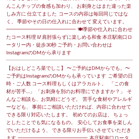
んこんチップの食感も加わり、 お刺身とはまた違った楽
しみ方に 仕立てました️ ⁡ コースの内容は毎回同じではな
く、 季節やその日の仕入れに合わせて 変えています。 ⁡
━━━━━━━━━━━━━━ ⁡ 🍽季節や仕入れに合わせ
たコース料理 🥢肩肘張らずに楽しめる和食 本庄駅南口ロ
ータリー内・徒歩30秒 ご予約・お問い合わせは
InstagramのDMから承ります ⁡
【おはしどころ菜でしこ】 〜ご予約はDMからでも。〜 ⁡
ご予約はInstagramのDMからも承っています ⁡ ご希望の日
時・ご人数 コース料理もしくはアラカルト。 ⁡ ⁡ 「この食
材が苦手…」 「お刺身を別のお料理にできますか？」 ⁡ そ
んなご相談も、お気軽にどうぞ。 ⁡ 苦手な食材やアレルギ
ーなども、 事前にご相談いただければ、内容に合わせて
できる限り対応いたします。 ⁡ 初めてのお店は、 ちょっ
としたことでも気になるもの。 ⁡ 安心してお食事を楽しん
でいただけるよう、 できる限りお手伝いさせていただき
ます️ ⁡ ━━━━━━━━━━━━━━ ⁡ 本庄駅南口ロータ