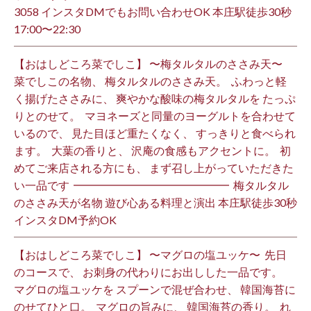
3058 インスタDMでもお問い合わせOK 本庄駅徒歩30秒
17:00〜22:30 ⁡
【おはしどころ菜でしこ】 〜梅タルタルのささみ天〜 ⁡
菜でしこの名物、 梅タルタルのささみ天。 ⁡ ふわっと軽
く揚げたささみに、 爽やかな酸味の梅タルタルを たっぷ
りとのせて。 ⁡ マヨネーズと同量のヨーグルトを合わせて
いるので、 見た目ほど重たくなく、 すっきりと食べられ
ます。 ⁡ 大葉の香りと、 沢庵の食感もアクセントに。 ⁡ 初
めてご来店される方にも、 まず召し上がっていただきた
い一品です️ ⁡ ━━━━━━━━━━━━━━ ⁡ 梅タルタル
のささみ天が名物 遊び心ある料理と演出 本庄駅徒歩30秒
インスタDM予約OK ⁡
【おはしどころ菜でしこ】 〜マグロの塩ユッケ〜 ⁡ 先日
のコースで、 お刺身の代わりにお出しした一品です。 ⁡
マグロの塩ユッケを スプーンで混ぜ合わせ、 韓国海苔に
のせてひと口。 ⁡ マグロの旨みに、 韓国海苔の香り。 ⁡ れ