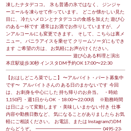
凍したナタデココ。 ⁡ 氷も普通の氷ではなく、 ジンジャ
ーエールを凍らせて作っています。 ⁡ どこか懐かしい見た
目に、 冷たいメロンとナタデココの食感を加えた 遊び心
のある一杯です ⁡ 通常はお酒でお作りしていますが、 ノ
ンアルコールにも変更できます。 ⁡ そして、こちらは裏メ
ニュー。 バニラアイスを乗せて クリームソーダにもでき
ます ⁡ ご希望の方は、 お気軽にお声がけください。 ⁡
━━━━━━━━━━━━━━ ⁡ 遊び心ある料理と演出
本庄駅徒歩30秒 インスタDM予約OK 17:00〜22:30 ⁡
【おはしどころ菜でしこ】 〜アルバイト・パート募集中
です〜 ⁡ ⁡ アルバイトさんの ある日のまかないです ⁡ 今回
は、 お刺身を中心にした 持ち帰りのお弁当。 ⁡ ⁡ ・時給
1,150円 ・週1日からOK ・18:00〜22:00頃 ※勤務時間
は日によって変動します ・美味しいまかない付き ⁡ 仕事
内容や勤務日数など、 気になることがありましたら お気
軽にご相談ください。 ⁡ お電話、または InstagramのDM
からどうぞ。 ⁡ ━━━━━━━━━━━━━━ ⁡ ️0495-23-