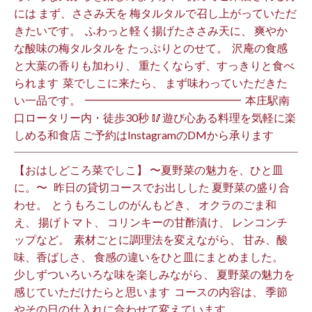
には まず、ささみ天を 梅タルタルで召し上がっていただ
きたいです。 ⁡ ふわっと軽く揚げたささみ天に、 爽やか
な酸味の梅タルタルを たっぷりとのせて。 ⁡ 沢庵の食感
と大葉の香りも加わり、 重たくならず、すっきりと食べ
られます️ ⁡ 菜でしこに来たら、 まず味わっていただきた
い一品です。 ⁡ ━━━━━━━━━━━━━━ ⁡ 本庄駅南
口ロータリー内・徒歩30秒 🥢遊び心ある料理を気軽に楽
しめる和食店 ご予約はInstagramのDMから承ります ⁡
【おはしどころ菜でしこ】 〜夏野菜の魅力を、ひと皿
に。〜 ⁡ ⁡ 昨日の貸切コースでお出しした 夏野菜の盛り合
わせ。 ⁡ とうもろこしのがんもどき、 オクラのごま和
え、 揚げトマト、 コリンキーの甘酢漬け、 レンコンチ
ップなど。 ⁡ 素材ごとに調理法を変えながら、 甘み、酸
味、香ばしさ、 食感の違いをひと皿にまとめました。 ⁡
少しずついろいろな味を楽しみながら、 夏野菜の魅力を
感じていただけたらと思います️ ⁡ コースの内容は、 季節
やその日の仕入れに合わせて変えています。 ⁡