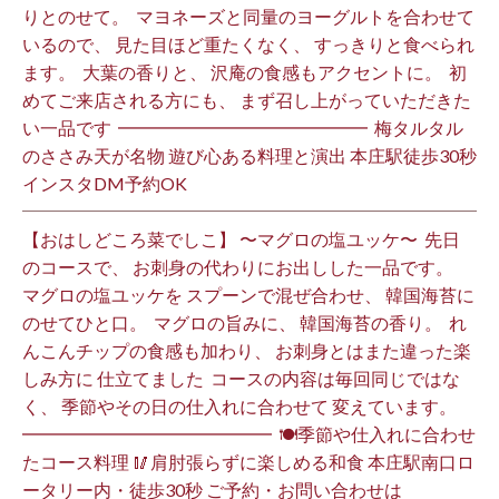
りとのせて。 ⁡ マヨネーズと同量のヨーグルトを合わせて
いるので、 見た目ほど重たくなく、 すっきりと食べられ
ます。 ⁡ 大葉の香りと、 沢庵の食感もアクセントに。 ⁡ 初
めてご来店される方にも、 まず召し上がっていただきた
い一品です️ ⁡ ━━━━━━━━━━━━━━ ⁡ 梅タルタル
のささみ天が名物 遊び心ある料理と演出 本庄駅徒歩30秒
インスタDM予約OK ⁡
【おはしどころ菜でしこ】 〜マグロの塩ユッケ〜 ⁡ 先日
のコースで、 お刺身の代わりにお出しした一品です。 ⁡
マグロの塩ユッケを スプーンで混ぜ合わせ、 韓国海苔に
のせてひと口。 ⁡ マグロの旨みに、 韓国海苔の香り。 ⁡ れ
んこんチップの食感も加わり、 お刺身とはまた違った楽
しみ方に 仕立てました️ ⁡ コースの内容は毎回同じではな
く、 季節やその日の仕入れに合わせて 変えています。 ⁡
━━━━━━━━━━━━━━ ⁡ 🍽季節や仕入れに合わせ
たコース料理 🥢肩肘張らずに楽しめる和食 本庄駅南口ロ
ータリー内・徒歩30秒 ご予約・お問い合わせは