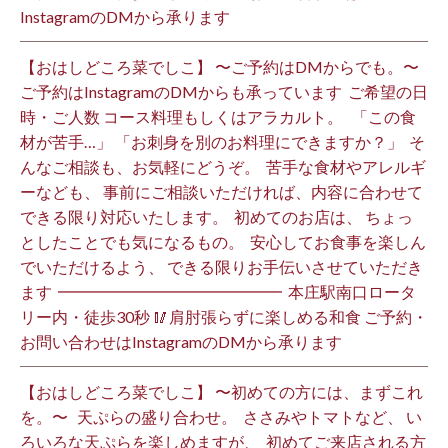
InstagramのDMから承ります ⁡
【おはしどころ菜でしこ】 〜ご予約はDMからでも。〜 ⁡
ご予約はInstagramのDMからも承っています ⁡ ご希望の日
時・ご人数 コース料理もしくはアラカルト。 ⁡ ⁡ 「この食
材が苦手…」 「お刺身を別のお料理にできますか？」 ⁡ そ
んなご相談も、お気軽にどうぞ。 ⁡ 苦手な食材やアレルギ
ーなども、 事前にご相談いただければ、内容に合わせて
できる限り対応いたします。 ⁡ 初めてのお店は、 ちょっ
としたことでも気になるもの。 ⁡ 安心してお食事を楽しん
でいただけるよう、 できる限りお手伝いさせていただき
ます️ ⁡ ━━━━━━━━━━━━━━ ⁡ 本庄駅南口ロータ
リー内・徒歩30秒 🥢肩肘張らずに楽しめる和食 ご予約・
お問い合わせはInstagramのDMから承ります ⁡
【おはしどころ菜でしこ】 〜初めての方には、まずこれ
を。〜 ⁡ ⁡ 天ぷらの盛り合わせ。 ⁡ ささみやトマトなど、 い
ろいろな天ぷらを楽しめますが、 ⁡ 初めてご来店される方