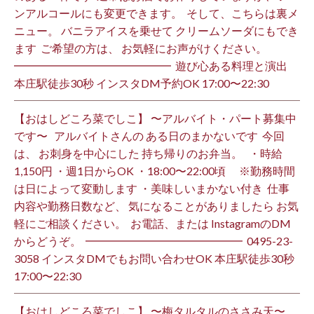
ンアルコールにも変更できます。 ⁡ そして、こちらは裏メ
ニュー。 バニラアイスを乗せて クリームソーダにもでき
ます ⁡ ご希望の方は、 お気軽にお声がけください。 ⁡
━━━━━━━━━━━━━━ ⁡ 遊び心ある料理と演出
本庄駅徒歩30秒 インスタDM予約OK 17:00〜22:30 ⁡
【おはしどころ菜でしこ】 〜アルバイト・パート募集中
です〜 ⁡ ⁡ アルバイトさんの ある日のまかないです ⁡ 今回
は、 お刺身を中心にした 持ち帰りのお弁当。 ⁡ ⁡ ・時給
1,150円 ・週1日からOK ・18:00〜22:00頃 ※勤務時間
は日によって変動します ・美味しいまかない付き ⁡ 仕事
内容や勤務日数など、 気になることがありましたら お気
軽にご相談ください。 ⁡ お電話、または InstagramのDM
からどうぞ。 ⁡ ━━━━━━━━━━━━━━ ⁡ ️0495-23-
3058 インスタDMでもお問い合わせOK 本庄駅徒歩30秒
17:00〜22:30 ⁡
【おはしどころ菜でしこ】 〜梅タルタルのささみ天〜 ⁡