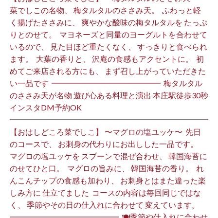
菜でしこの名物、 梅タルタルのささみ天。 ⁡ ふわっと軽
く揚げたささみに、 爽やかな酸味の梅タルタルを たっぷ
りとのせて。 ⁡ マヨネーズと同量のヨーグルトを合わせて
いるので、 見た目ほど重たくなく、 すっきりと食べられ
ます。 ⁡ 大葉の香りと、 沢庵の食感もアクセントに。 ⁡ 初
めてご来店される方にも、 まず召し上がっていただきた
い一品です️ ⁡ ━━━━━━━━━━━━━━ ⁡ 梅タルタル
のささみ天が名物 遊び心ある料理と演出 本庄駅徒歩30秒
インスタDM予約OK ⁡
【おはしどころ菜でしこ】 〜マグロの塩ユッケ〜 ⁡ 先日
のコースで、 お刺身の代わりにお出しした一品です。 ⁡
マグロの塩ユッケを スプーンで混ぜ合わせ、 韓国海苔に
のせてひと口。 ⁡ マグロの旨みに、 韓国海苔の香り。 ⁡ れ
んこんチップの食感も加わり、 お刺身とはまた違った楽
しみ方に 仕立てました️ ⁡ コースの内容は毎回同じではな
く、 季節やその日の仕入れに合わせて 変えています。 ⁡
━━━━━━━━━━━━━━ ⁡ 🍽季節や仕入れに合わせ