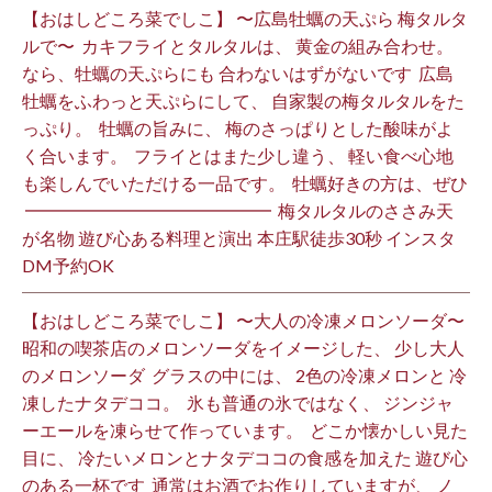
【おはしどころ菜でしこ】 〜広島牡蠣の天ぷら 梅タルタ
ルで〜 ⁡ カキフライとタルタルは、 黄金の組み合わせ。 ⁡
なら、牡蠣の天ぷらにも 合わないはずがないです ⁡ 広島
牡蠣をふわっと天ぷらにして、 自家製の梅タルタルをた
っぷり。 ⁡ 牡蠣の旨みに、 梅のさっぱりとした酸味がよ
く合います。 ⁡ フライとはまた少し違う、 軽い食べ心地
も楽しんでいただける一品です。 ⁡ 牡蠣好きの方は、ぜひ
⁡ ━━━━━━━━━━━━━━ ⁡ 梅タルタルのささみ天
が名物 遊び心ある料理と演出 本庄駅徒歩30秒 インスタ
DM予約OK ⁡
【おはしどころ菜でしこ】 〜大人の冷凍メロンソーダ〜 ⁡
昭和の喫茶店のメロンソーダをイメージした、 少し大人
のメロンソーダ ⁡ グラスの中には、 2色の冷凍メロンと 冷
凍したナタデココ。 ⁡ 氷も普通の氷ではなく、 ジンジャ
ーエールを凍らせて作っています。 ⁡ どこか懐かしい見た
目に、 冷たいメロンとナタデココの食感を加えた 遊び心
のある一杯です ⁡ 通常はお酒でお作りしていますが、 ノ