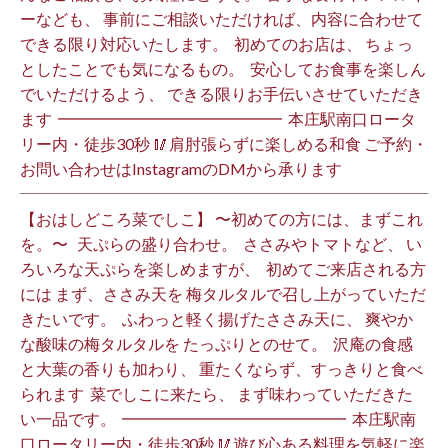
ーなども、 事前にご相談いただければ、内容に合わせて
できる限り対応いたします。 ⁡ 初めてのお店は、 ちょっ
としたことでも気になるもの。 ⁡ 安心してお食事を楽しん
でいただけるよう、 できる限りお手伝いさせていただき
ます️ ⁡ ━━━━━━━━━━━━━━ ⁡ 本庄駅南口ロータ
リー内・徒歩30秒 🥢肩肘張らずに楽しめる和食 ご予約・
お問い合わせはInstagramのDMから承ります ⁡
【おはしどころ菜でしこ】 〜初めての方には、まずこれ
を。〜 ⁡ ⁡ 天ぷらの盛り合わせ。 ⁡ ささみやトマトなど、 い
ろいろな天ぷらを楽しめますが、 ⁡ 初めてご来店される方
には まず、ささみ天を 梅タルタルで召し上がっていただ
きたいです。 ⁡ ふわっと軽く揚げたささみ天に、 爽やか
な酸味の梅タルタルを たっぷりとのせて。 ⁡ 沢庵の食感
と大葉の香りも加わり、 重たくならず、すっきりと食べ
られます️ ⁡ 菜でしこに来たら、 まず味わっていただきた
い一品です。 ⁡ ━━━━━━━━━━━━━━ ⁡ 本庄駅南
口ロータリー内・徒歩30秒 🥢遊び心ある料理を気軽に楽