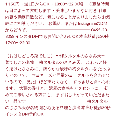
1,150円 ・週1日からOK ・18:00〜22:00頃 ※勤務時間
は日によって変動します ・美味しいまかない付き ⁡ 仕事
内容や勤務日数など、 気になることがありましたら お気
軽にご相談ください。 ⁡ お電話、または InstagramのDM
からどうぞ。 ⁡ ━━━━━━━━━━━━━━ ⁡ ️0495-23-
3058 インスタDMでもお問い合わせOK 本庄駅徒歩30秒
17:00〜22:30 ⁡
【おはしどころ菜でしこ】 〜梅タルタルのささみ天〜 ⁡
菜でしこの名物、 梅タルタルのささみ天。 ⁡ ふわっと軽
く揚げたささみに、 爽やかな酸味の梅タルタルを たっぷ
りとのせて。 ⁡ マヨネーズと同量のヨーグルトを合わせて
いるので、 見た目ほど重たくなく、 すっきりと食べられ
ます。 ⁡ 大葉の香りと、 沢庵の食感もアクセントに。 ⁡ 初
めてご来店される方にも、 まず召し上がっていただきた
い一品です️ ⁡ ━━━━━━━━━━━━━━ ⁡ 梅タルタル
のささみ天が名物 遊び心ある料理と演出 本庄駅徒歩30秒
インスタDM予約OK ⁡