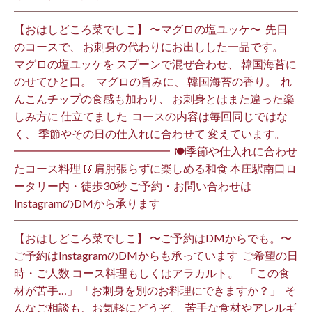
【おはしどころ菜でしこ】 〜マグロの塩ユッケ〜 ⁡ 先日
のコースで、 お刺身の代わりにお出しした一品です。 ⁡
マグロの塩ユッケを スプーンで混ぜ合わせ、 韓国海苔に
のせてひと口。 ⁡ マグロの旨みに、 韓国海苔の香り。 ⁡ れ
んこんチップの食感も加わり、 お刺身とはまた違った楽
しみ方に 仕立てました️ ⁡ コースの内容は毎回同じではな
く、 季節やその日の仕入れに合わせて 変えています。 ⁡
━━━━━━━━━━━━━━ ⁡ 🍽季節や仕入れに合わせ
たコース料理 🥢肩肘張らずに楽しめる和食 本庄駅南口ロ
ータリー内・徒歩30秒 ご予約・お問い合わせは
InstagramのDMから承ります ⁡
【おはしどころ菜でしこ】 〜ご予約はDMからでも。〜 ⁡
ご予約はInstagramのDMからも承っています ⁡ ご希望の日
時・ご人数 コース料理もしくはアラカルト。 ⁡ ⁡ 「この食
材が苦手…」 「お刺身を別のお料理にできますか？」 ⁡ そ
んなご相談も、お気軽にどうぞ。 ⁡ 苦手な食材やアレルギ