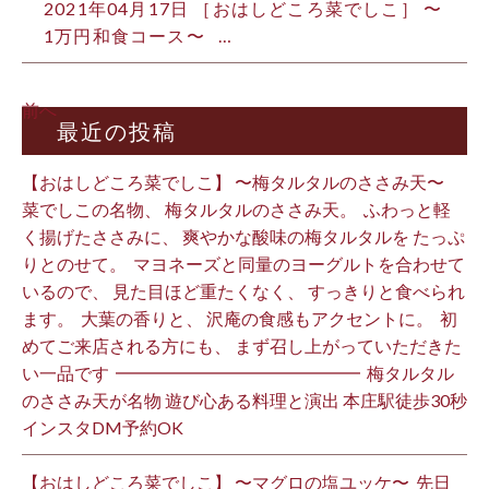
2021年04月17日
［おはしどころ菜でしこ］ 〜
1万円和食コース〜 …
前へ
最近の投稿
【おはしどころ菜でしこ】 〜梅タルタルのささみ天〜 ⁡
菜でしこの名物、 梅タルタルのささみ天。 ⁡ ふわっと軽
く揚げたささみに、 爽やかな酸味の梅タルタルを たっぷ
りとのせて。 ⁡ マヨネーズと同量のヨーグルトを合わせて
いるので、 見た目ほど重たくなく、 すっきりと食べられ
ます。 ⁡ 大葉の香りと、 沢庵の食感もアクセントに。 ⁡ 初
めてご来店される方にも、 まず召し上がっていただきた
い一品です️ ⁡ ━━━━━━━━━━━━━━ ⁡ 梅タルタル
のささみ天が名物 遊び心ある料理と演出 本庄駅徒歩30秒
インスタDM予約OK ⁡
【おはしどころ菜でしこ】 〜マグロの塩ユッケ〜 ⁡ 先日