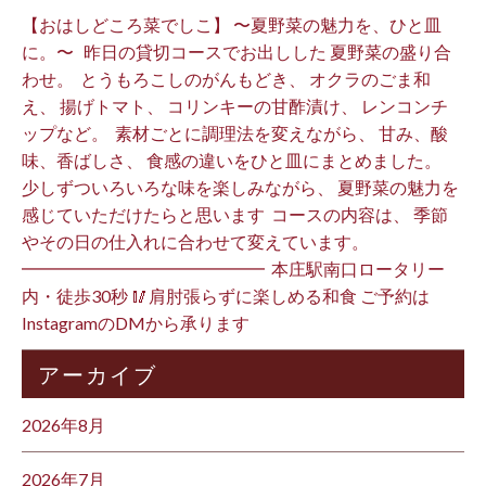
【おはしどころ菜でしこ】 〜夏野菜の魅力を、ひと皿
に。〜 ⁡ ⁡ 昨日の貸切コースでお出しした 夏野菜の盛り合
わせ。 ⁡ とうもろこしのがんもどき、 オクラのごま和
え、 揚げトマト、 コリンキーの甘酢漬け、 レンコンチ
ップなど。 ⁡ 素材ごとに調理法を変えながら、 甘み、酸
味、香ばしさ、 食感の違いをひと皿にまとめました。 ⁡
少しずついろいろな味を楽しみながら、 夏野菜の魅力を
感じていただけたらと思います️ ⁡ コースの内容は、 季節
やその日の仕入れに合わせて変えています。 ⁡
━━━━━━━━━━━━━━ ⁡ 本庄駅南口ロータリー
内・徒歩30秒 🥢肩肘張らずに楽しめる和食 ご予約は
InstagramのDMから承ります ⁡
アーカイブ
2026年8月
2026年7月