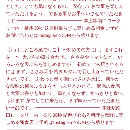
としたことでも気になるもの。 ⁡ 安心してお食事を楽しん
でいただけるよう、 できる限りお手伝いさせていただき
ます️ ⁡ ━━━━━━━━━━━━━━ ⁡ 本庄駅南口ロータ
リー内・徒歩30秒 🥢肩肘張らずに楽しめる和食 ご予約・
お問い合わせはInstagramのDMから承ります ⁡
【おはしどころ菜でしこ】 〜初めての方には、まずこれ
を。〜 ⁡ ⁡ 天ぷらの盛り合わせ。 ⁡ ささみやトマトなど、 い
ろいろな天ぷらを楽しめますが、 ⁡ 初めてご来店される方
には まず、ささみ天を 梅タルタルで召し上がっていただ
きたいです。 ⁡ ふわっと軽く揚げたささみ天に、 爽やか
な酸味の梅タルタルを たっぷりとのせて。 ⁡ 沢庵の食感
と大葉の香りも加わり、 重たくならず、すっきりと食べ
られます️ ⁡ 菜でしこに来たら、 まず味わっていただきた
い一品です。 ⁡ ━━━━━━━━━━━━━━ ⁡ 本庄駅南
口ロータリー内・徒歩30秒 🥢遊び心ある料理を気軽に楽
しめる和食店 ご予約はInstagramのDMから承ります ⁡