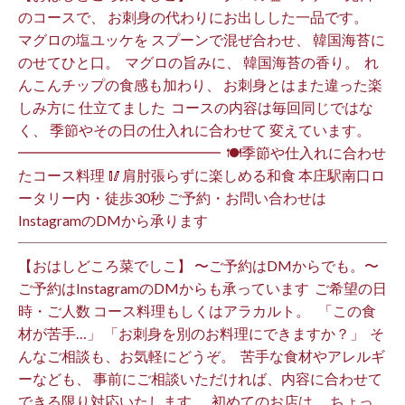
のコースで、 お刺身の代わりにお出しした一品です。 ⁡
マグロの塩ユッケを スプーンで混ぜ合わせ、 韓国海苔に
のせてひと口。 ⁡ マグロの旨みに、 韓国海苔の香り。 ⁡ れ
んこんチップの食感も加わり、 お刺身とはまた違った楽
しみ方に 仕立てました️ ⁡ コースの内容は毎回同じではな
く、 季節やその日の仕入れに合わせて 変えています。 ⁡
━━━━━━━━━━━━━━ ⁡ 🍽季節や仕入れに合わせ
たコース料理 🥢肩肘張らずに楽しめる和食 本庄駅南口ロ
ータリー内・徒歩30秒 ご予約・お問い合わせは
InstagramのDMから承ります ⁡
【おはしどころ菜でしこ】 〜ご予約はDMからでも。〜 ⁡
ご予約はInstagramのDMからも承っています ⁡ ご希望の日
時・ご人数 コース料理もしくはアラカルト。 ⁡ ⁡ 「この食
材が苦手…」 「お刺身を別のお料理にできますか？」 ⁡ そ
んなご相談も、お気軽にどうぞ。 ⁡ 苦手な食材やアレルギ
ーなども、 事前にご相談いただければ、内容に合わせて
できる限り対応いたします。 ⁡ 初めてのお店は、 ちょっ