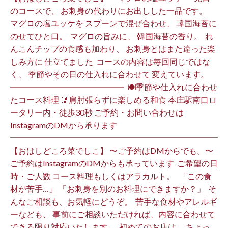
のコースで、 お刺身の代わりにお出しした一品です。 ⁡
マグロの塩ユッケを スプーンで混ぜ合わせ、 韓国海苔に
のせてひと口。 ⁡ マグロの旨みに、 韓国海苔の香り。 ⁡ れ
んこんチップの食感も加わり、 お刺身とはまた違った楽
しみ方に 仕立てました️ ⁡ コースの内容は毎回同じではな
く、 季節やその日の仕入れに合わせて 変えています。 ⁡
━━━━━━━━━━━━━━ ⁡ 🍽季節や仕入れに合わせ
たコース料理 🥢肩肘張らずに楽しめる和食 本庄駅南口ロ
ータリー内・徒歩30秒 ご予約・お問い合わせは
InstagramのDMから承ります ⁡
【おはしどころ菜でしこ】 〜ご予約はDMからでも。〜 ⁡
ご予約はInstagramのDMからも承っています ⁡ ご希望の日
時・ご人数 コース料理もしくはアラカルト。 ⁡ ⁡ 「この食
材が苦手…」 「お刺身を別のお料理にできますか？」 ⁡ そ
んなご相談も、お気軽にどうぞ。 ⁡ 苦手な食材やアレルギ
ーなども、 事前にご相談いただければ、内容に合わせて
できる限り対応いたします。 ⁡ 初めてのお店は、 ちょっ