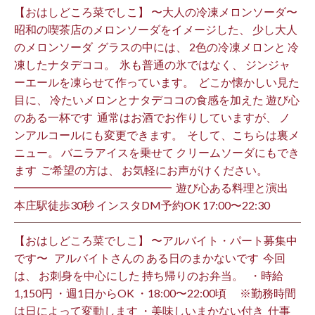
【おはしどころ菜でしこ】 〜大人の冷凍メロンソーダ〜 ⁡
昭和の喫茶店のメロンソーダをイメージした、 少し大人
のメロンソーダ ⁡ グラスの中には、 2色の冷凍メロンと 冷
凍したナタデココ。 ⁡ 氷も普通の氷ではなく、 ジンジャ
ーエールを凍らせて作っています。 ⁡ どこか懐かしい見た
目に、 冷たいメロンとナタデココの食感を加えた 遊び心
のある一杯です ⁡ 通常はお酒でお作りしていますが、 ノ
ンアルコールにも変更できます。 ⁡ そして、こちらは裏メ
ニュー。 バニラアイスを乗せて クリームソーダにもでき
ます ⁡ ご希望の方は、 お気軽にお声がけください。 ⁡
━━━━━━━━━━━━━━ ⁡ 遊び心ある料理と演出
本庄駅徒歩30秒 インスタDM予約OK 17:00〜22:30 ⁡
【おはしどころ菜でしこ】 〜アルバイト・パート募集中
です〜 ⁡ ⁡ アルバイトさんの ある日のまかないです ⁡ 今回
は、 お刺身を中心にした 持ち帰りのお弁当。 ⁡ ⁡ ・時給
1,150円 ・週1日からOK ・18:00〜22:00頃 ※勤務時間
は日によって変動します ・美味しいまかない付き ⁡ 仕事