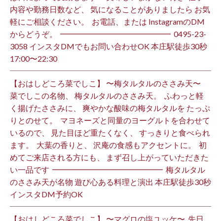
内容や勤務日数など、 気になることがありましたら お気
軽にご相談ください。 ⁡ お電話、または InstagramのDM
からどうぞ。 ⁡ ━━━━━━━━━━━━━━ ⁡ ️0495-23-
3058 インスタDMでもお問い合わせOK 本庄駅徒歩30秒
17:00〜22:30 ⁡
【おはしどころ菜でしこ】 〜梅タルタルのささみ天〜 ⁡
菜でしこの名物、 梅タルタルのささみ天。 ⁡ ふわっと軽
く揚げたささみに、 爽やかな酸味の梅タルタルを たっぷ
りとのせて。 ⁡ マヨネーズと同量のヨーグルトを合わせて
いるので、 見た目ほど重たくなく、 すっきりと食べられ
ます。 ⁡ 大葉の香りと、 沢庵の食感もアクセントに。 ⁡ 初
めてご来店される方にも、 まず召し上がっていただきた
い一品です️ ⁡ ━━━━━━━━━━━━━━ ⁡ 梅タルタル
のささみ天が名物 遊び心ある料理と演出 本庄駅徒歩30秒
インスタDM予約OK ⁡
【おはしどころ菜でしこ】 〜マグロの塩ユッケ〜 ⁡ 先日