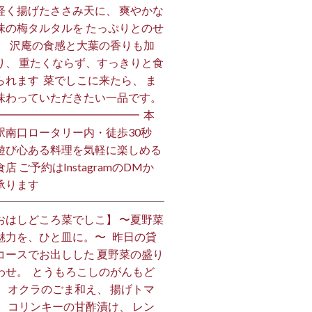
軽く揚げたささみ天に、 爽やかな
味の梅タルタルを たっぷりとのせ
。 ⁡ 沢庵の食感と大葉の香りも加
り、 重たくならず、すっきりと食
られます️ ⁡ 菜でしこに来たら、 ま
味わっていただきたい一品です。 ⁡
━━━━━━━━━━━━━ ⁡ 本
駅南口ロータリー内・徒歩30秒
遊び心ある料理を気軽に楽しめる
店 ご予約はInstagramのDMか
ります ⁡
おはしどころ菜でしこ】 〜夏野菜
魅力を、ひと皿に。〜 ⁡ ⁡ 昨日の貸
コースでお出しした 夏野菜の盛り
わせ。 ⁡ とうもろこしのがんもど
、 オクラのごま和え、 揚げトマ
、 コリンキーの甘酢漬け、 レン