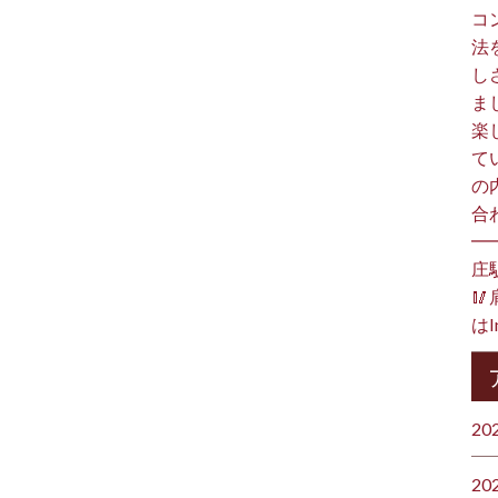
コ
法
し
ま
楽
て
の
合
━
庄

はI
20
20