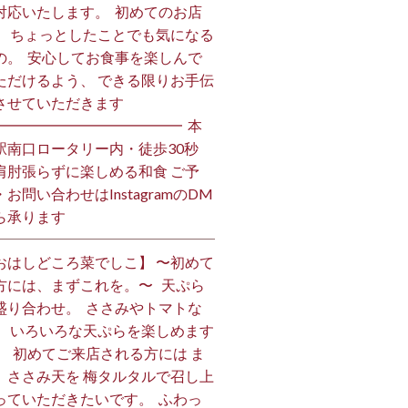
対応いたします。 ⁡ 初めてのお店
、 ちょっとしたことでも気になる
の。 ⁡ 安心してお食事を楽しんで
ただけるよう、 できる限りお手伝
させていただきます️ ⁡
━━━━━━━━━━━━━ ⁡ 本
駅南口ロータリー内・徒歩30秒
肩肘張らずに楽しめる和食 ご予
・お問い合わせはInstagramのDM
ら承ります ⁡
おはしどころ菜でしこ】 〜初めて
方には、まずこれを。〜 ⁡ ⁡ 天ぷら
盛り合わせ。 ⁡ ささみやトマトな
、 いろいろな天ぷらを楽しめます
、 ⁡ 初めてご来店される方には ま
、ささみ天を 梅タルタルで召し上
っていただきたいです。 ⁡ ふわっ