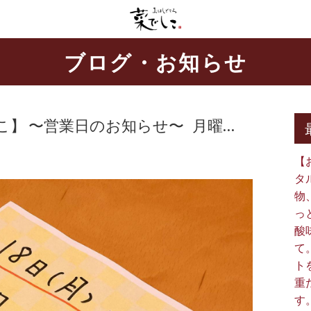
ブログ・お知らせ
 〜営業日のお知らせ〜 ⁡ ⁡ 月曜…
【
タ
物
っ
酸
て
ト
重
す