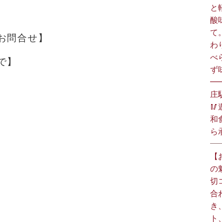
と
酸
て
お問合せ】
わ
べ
で】
ず
━
庄

和食
ら承
【
の
切
合
き
ト