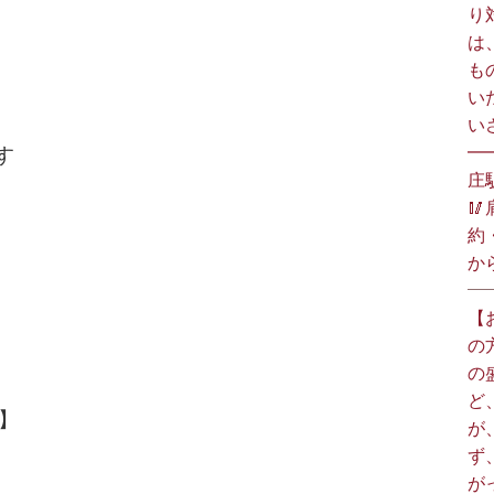
り
は
も
い
い
━
す
庄

約
か
【
の
の
ど
】
が
ず
が