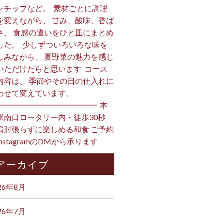
ンチップなど。 ⁡ 素材ごとに調理
を変えながら、 甘み、酸味、香ば
さ、 食感の違いをひと皿にまとめ
した。 ⁡ 少しずついろいろな味を
しみながら、 夏野菜の魅力を感じ
いただけたらと思います️ ⁡ コース
内容は、 季節やその日の仕入れに
わせて変えています。 ⁡
━━━━━━━━━━━━━ ⁡ 本
駅南口ロータリー内・徒歩30秒
肩肘張らずに楽しめる和食 ご予約
nstagramのDMから承ります ⁡
アーカイブ
26年8月
26年7月