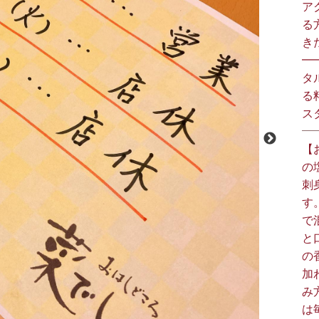
ア
る
きた
━
タ
る
スタ
【
の
刺
す
で
と
の
加
み
は