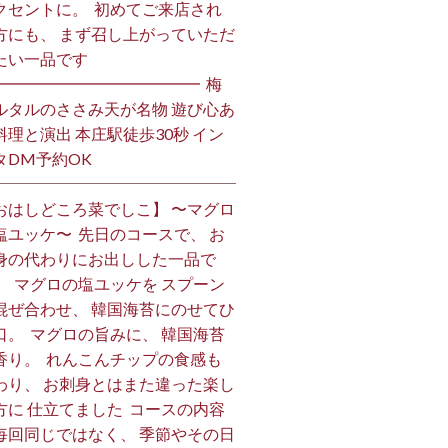
クセントに。 ⁡ 初めてご来店され
方にも、 まず召し上がっていただ
い一品です️ ⁡
━━━━━━━━━━━━━ ⁡ 梅
ルタルのささみ天が名物 遊び心あ
料理と演出 本庄駅徒歩30秒 イン
DM予約OK ⁡
おはしどころ菜でしこ】 〜マグロ
塩ユッケ〜 ⁡ 先日のコースで、 お
身の代わりにお出しした一品で
。 ⁡ マグロの塩ユッケを スプーン
混ぜ合わせ、 韓国海苔にのせてひ
口。 ⁡ マグロの旨みに、 韓国海苔
香り。 ⁡ れんこんチップの食感も
わり、 お刺身とはまた違った楽し
方に 仕立てました️ ⁡ コースの内容
毎回同じではなく、 季節やその日