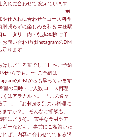
仕入れに合わせて 変えています。
━━━━━━━━━━━━━━ ⁡ 🍽
節や仕入れに合わせたコース料理
肩肘張らずに楽しめる和食 本庄駅
口ロータリー内・徒歩30秒 ご予
・お問い合わせはInstagramのDM
ら承ります ⁡
おはしどころ菜でしこ】 〜ご予約
DMからでも。〜 ⁡ ご予約は
nstagramのDMからも承っています
 ご希望の日時・ご人数 コース料理
しくはアラカルト。 ⁡ ⁡ 「この食材
苦手…」 「お刺身を別のお料理に
きますか？」 ⁡ そんなご相談も、
気軽にどうぞ。 ⁡ 苦手な食材やア
ルギーなども、 事前にご相談いた
ければ、内容に合わせてできる限