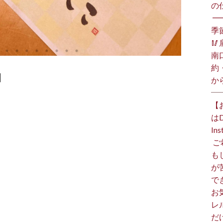
の
⁡ 
季

南
約
】
か
【
は
I
⁡
も
が
で
お
レ
だ