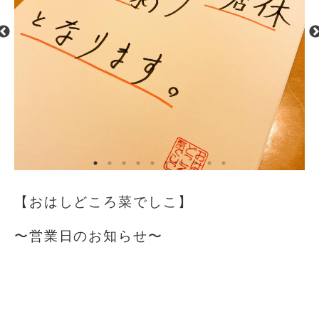
【おはしどころ菜でしこ】
〜営業日のお知らせ〜
⁡
⁡