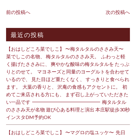
前の投稿へ
次の投稿へ
最近の投稿
【おはしどころ菜でしこ】 〜梅タルタルのささみ天〜 ⁡
菜でしこの名物、 梅タルタルのささみ天。 ⁡ ふわっと軽
く揚げたささみに、 爽やかな酸味の梅タルタルを たっぷ
りとのせて。 ⁡ マヨネーズと同量のヨーグルトを合わせて
いるので、 見た目ほど重たくなく、 すっきりと食べられ
ます。 ⁡ 大葉の香りと、 沢庵の食感もアクセントに。 ⁡ 初
めてご来店される方にも、 まず召し上がっていただきた
い一品です️ ⁡ ━━━━━━━━━━━━━━ ⁡ 梅タルタル
のささみ天が名物 遊び心ある料理と演出 本庄駅徒歩30秒
インスタDM予約OK ⁡
【おはしどころ菜でしこ】 〜マグロの塩ユッケ〜 ⁡ 先日