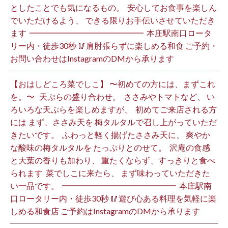
としたことでも気になるもの。 ⁡ 安心してお食事を楽しん
でいただけるよう、 できる限りお手伝いさせていただき
ます️ ⁡ ━━━━━━━━━━━━━━ ⁡ 本庄駅南口ロータ
リー内・徒歩30秒 🥢肩肘張らずに楽しめる和食 ご予約・
お問い合わせはInstagramのDMから承ります ⁡
【おはしどころ菜でしこ】 〜初めての方には、まずこれ
を。〜 ⁡ ⁡ 天ぷらの盛り合わせ。 ⁡ ささみやトマトなど、 い
ろいろな天ぷらを楽しめますが、 ⁡ 初めてご来店される方
には まず、ささみ天を 梅タルタルで召し上がっていただ
きたいです。 ⁡ ふわっと軽く揚げたささみ天に、 爽やか
な酸味の梅タルタルを たっぷりとのせて。 ⁡ 沢庵の食感
と大葉の香りも加わり、 重たくならず、すっきりと食べ
られます️ ⁡ 菜でしこに来たら、 まず味わっていただきた
い一品です。 ⁡ ━━━━━━━━━━━━━━ ⁡ 本庄駅南
口ロータリー内・徒歩30秒 🥢遊び心ある料理を気軽に楽
しめる和食店 ご予約はInstagramのDMから承ります ⁡