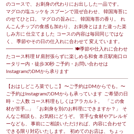
のコースで、 お刺身の代わりにお出しした一品です。 ⁡
マグロの塩ユッケを スプーンで混ぜ合わせ、 韓国海苔に
のせてひと口。 ⁡ マグロの旨みに、 韓国海苔の香り。 ⁡ れ
んこんチップの食感も加わり、 お刺身とはまた違った楽
しみ方に 仕立てました️ ⁡ コースの内容は毎回同じではな
く、 季節やその日の仕入れに合わせて 変えています。 ⁡
━━━━━━━━━━━━━━ ⁡ 🍽季節や仕入れに合わせ
たコース料理 🥢肩肘張らずに楽しめる和食 本庄駅南口ロ
ータリー内・徒歩30秒 ご予約・お問い合わせは
InstagramのDMから承ります ⁡
【おはしどころ菜でしこ】 〜ご予約はDMからでも。〜 ⁡
ご予約はInstagramのDMからも承っています ⁡ ご希望の日
時・ご人数 コース料理もしくはアラカルト。 ⁡ ⁡ 「この食
材が苦手…」 「お刺身を別のお料理にできますか？」 ⁡ そ
んなご相談も、お気軽にどうぞ。 ⁡ 苦手な食材やアレルギ
ーなども、 事前にご相談いただければ、内容に合わせて
できる限り対応いたします。 ⁡ 初めてのお店は、 ちょっ