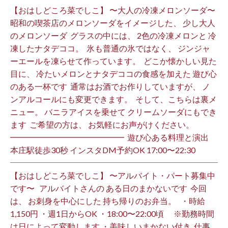
【おはしどころ菜でしこ】 〜大人の冷凍メロンソーダ〜 ⁡
昭和の喫茶店のメロンソーダをイメージした、 少し大人
のメロンソーダ ⁡ グラスの中には、 2色の冷凍メロンと 冷
凍したナタデココ。 ⁡ 氷も普通の氷ではなく、 ジンジャ
ーエールを凍らせて作っています。 ⁡ どこか懐かしい見た
目に、 冷たいメロンとナタデココの食感を加えた 遊び心
のある一杯です ⁡ 通常はお酒でお作りしていますが、 ノ
ンアルコールにも変更できます。 ⁡ そして、こちらは裏メ
ニュー。 バニラアイスを乗せて クリームソーダにもでき
ます ⁡ ご希望の方は、 お気軽にお声がけください。 ⁡
━━━━━━━━━━━━━━ ⁡ 遊び心ある料理と演出
本庄駅徒歩30秒 インスタDM予約OK 17:00〜22:30 ⁡
【おはしどころ菜でしこ】 〜アルバイト・パート募集中
です〜 ⁡ ⁡ アルバイトさんの ある日のまかないです ⁡ 今回
は、 お刺身を中心にした 持ち帰りのお弁当。 ⁡ ⁡ ・時給
1,150円 ・週1日からOK ・18:00〜22:00頃 ※勤務時間
は日によって変動します ・美味しいまかない付き ⁡ 仕事