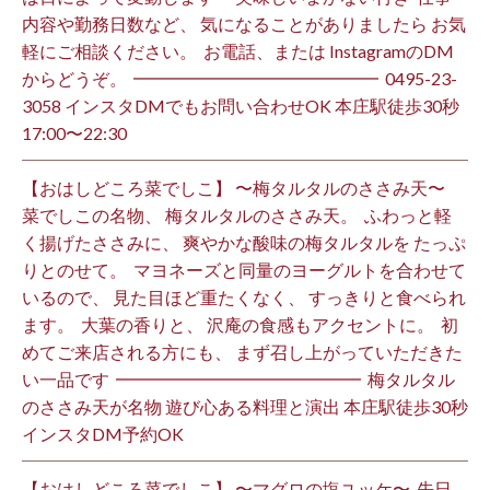
内容や勤務日数など、 気になることがありましたら お気
軽にご相談ください。 ⁡ お電話、または InstagramのDM
からどうぞ。 ⁡ ━━━━━━━━━━━━━━ ⁡ ️0495-23-
3058 インスタDMでもお問い合わせOK 本庄駅徒歩30秒
17:00〜22:30 ⁡
【おはしどころ菜でしこ】 〜梅タルタルのささみ天〜 ⁡
菜でしこの名物、 梅タルタルのささみ天。 ⁡ ふわっと軽
く揚げたささみに、 爽やかな酸味の梅タルタルを たっぷ
りとのせて。 ⁡ マヨネーズと同量のヨーグルトを合わせて
いるので、 見た目ほど重たくなく、 すっきりと食べられ
ます。 ⁡ 大葉の香りと、 沢庵の食感もアクセントに。 ⁡ 初
めてご来店される方にも、 まず召し上がっていただきた
い一品です️ ⁡ ━━━━━━━━━━━━━━ ⁡ 梅タルタル
のささみ天が名物 遊び心ある料理と演出 本庄駅徒歩30秒
インスタDM予約OK ⁡
【おはしどころ菜でしこ】 〜マグロの塩ユッケ〜 ⁡ 先日