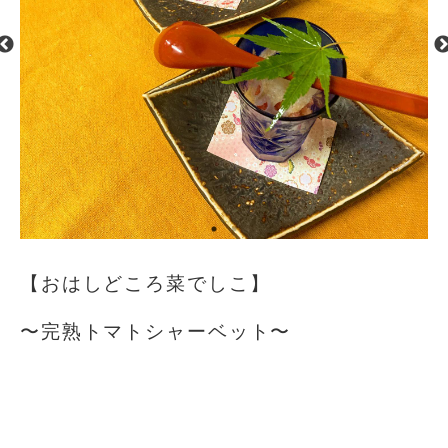
【おはしどころ菜でしこ】
〜完熟トマトシャーベット〜
⁡
⁡