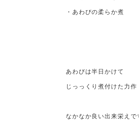
・あわびの柔らか煮
⁡
⁡
⁡
あわびは半日かけて
じっっくり煮付けた力作️
⁡
なかなか良い出来栄えで
⁡