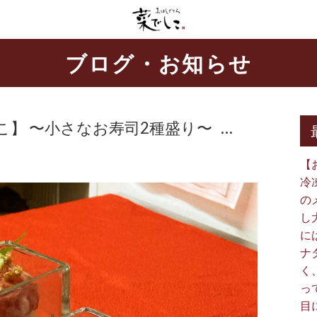
ブログ・お知らせ
 〜小さなお寿司2種盛り〜 ⁡ ⁡ …
【
冷
の
し
に
ナ
く
っ
目