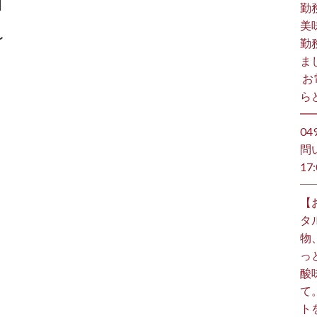
】
勤
美
〜
勤
ま
⁡ 
らど
━
️0
問
17:
【
タ
物
っ
酸
て
ト