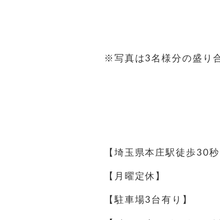
⁡
⁡
※写真は3名様分の盛り
⁡
⁡
⁡
【埼玉県本庄駅徒歩30秒
【月曜定休】
【駐車場️3台有り】