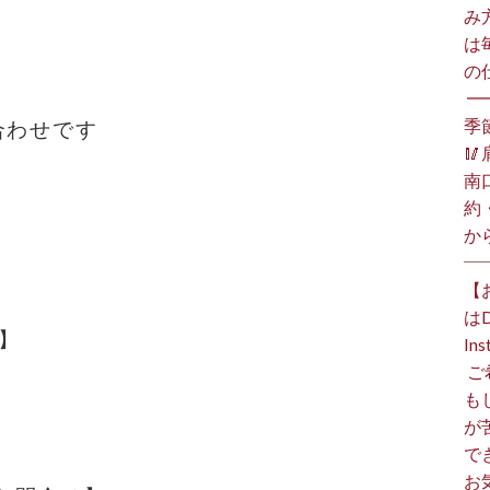
み
は
の
⁡ 
季
合わせです

南
約
か
【
は
】
I
⁡
も
が
で
お