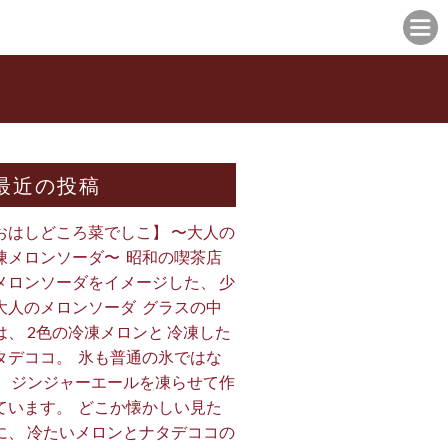
最近の投稿
おはしどころ菜でしこ】 〜大人の
凍メロンソーダ〜 ⁡ 昭和の喫茶店
メロンソーダをイメージした、 少
大人のメロンソーダ ⁡ グラスの中
は、 2色の冷凍メロンと 冷凍した
タデココ。 ⁡ 氷も普通の氷ではな
、 ジンジャーエールを凍らせて作
ています。 ⁡ どこか懐かしい見た
に、 冷たいメロンとナタデココの