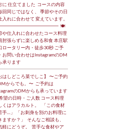
方に 仕立てました️ ⁡ コースの内容
毎回同じではなく、 季節やその日
仕入れに合わせて 変えています。
━━━━━━━━━━━━━━ ⁡ 🍽
節や仕入れに合わせたコース料理
肩肘張らずに楽しめる和食 本庄駅
口ロータリー内・徒歩30秒 ご予
・お問い合わせはInstagramのDM
ら承ります ⁡
おはしどころ菜でしこ】 〜ご予約
DMからでも。〜 ⁡ ご予約は
nstagramのDMからも承っています
 ご希望の日時・ご人数 コース料理
しくはアラカルト。 ⁡ ⁡ 「この食材
苦手…」 「お刺身を別のお料理に
きますか？」 ⁡ そんなご相談も、
気軽にどうぞ。 ⁡ 苦手な食材やア