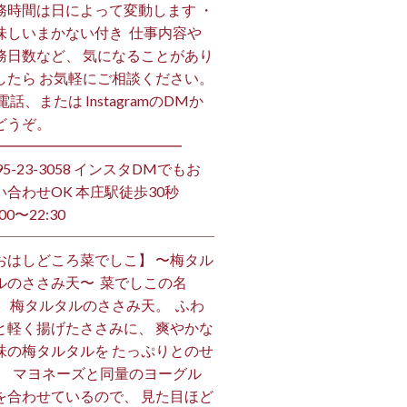
務時間は日によって変動します ・
味しいまかない付き ⁡ 仕事内容や
務日数など、 気になることがあり
したら お気軽にご相談ください。
お電話、または InstagramのDMか
うぞ。 ⁡
━━━━━━━━━━━━━ ⁡
495-23-3058 インスタDMでもお
い合わせOK 本庄駅徒歩30秒
00〜22:30 ⁡
おはしどころ菜でしこ】 〜梅タル
ルのささみ天〜 ⁡ 菜でしこの名
、 梅タルタルのささみ天。 ⁡ ふわ
と軽く揚げたささみに、 爽やかな
味の梅タルタルを たっぷりとのせ
。 ⁡ マヨネーズと同量のヨーグル
を合わせているので、 見た目ほど