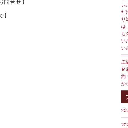
お問合せ】
レ
だ
で】
り
は
も
い
い
━
庄

約
か
20
20