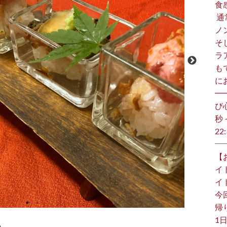
食
⁡
ノ
そ
ラ
も
に
━
び
秒 
22:
【
イ
イ
今
帰り
1日