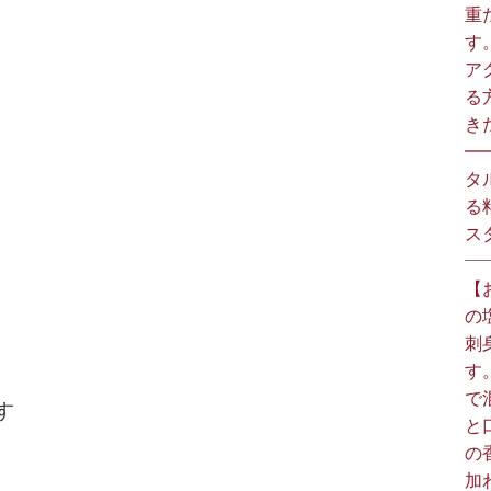
重
す
ア
る
きた
━
タ
る
スタ
【
の
刺
す
で
す
と
の
加