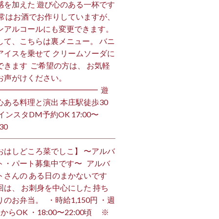
感を加えた 遊び心のある一杯です
 通常はお酒でお作りしていますが、
ンアルコールにも変更できます。 ⁡
して、こちらは裏メニュー。 バニ
アイスを乗せて クリームソーダに
できます ⁡ ご希望の方は、 お気軽
お声がけください。 ⁡
━━━━━━━━━━━━━ ⁡ 遊
心ある料理と演出 本庄駅徒歩30
インスタDM予約OK 17:00〜
30 ⁡
おはしどころ菜でしこ】 〜アルバ
ト・パート募集中です〜 ⁡ ⁡ アルバ
トさんの ある日のまかないです ⁡
回は、 お刺身を中心にした 持ち
のお弁当。 ⁡ ⁡ ・時給1,150円 ・週
からOK ・18:00〜22:00頃 ※