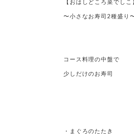
【おはしどころ菜でしこ
〜小さなお寿司2種盛り
⁡
⁡
コース料理の中盤で
少しだけのお寿司
⁡
⁡
⁡
・まぐろのたたき