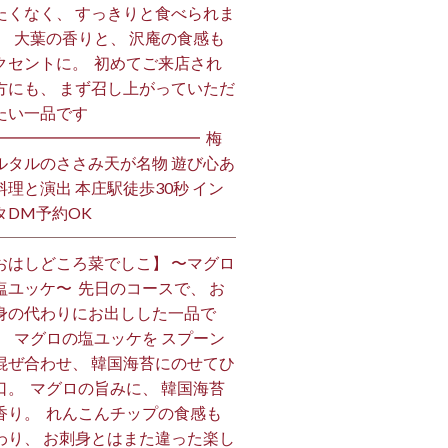
たくなく、 すっきりと食べられま
。 ⁡ 大葉の香りと、 沢庵の食感も
クセントに。 ⁡ 初めてご来店され
方にも、 まず召し上がっていただ
い一品です️ ⁡
━━━━━━━━━━━━━ ⁡ 梅
ルタルのささみ天が名物 遊び心あ
料理と演出 本庄駅徒歩30秒 イン
DM予約OK ⁡
おはしどころ菜でしこ】 〜マグロ
塩ユッケ〜 ⁡ 先日のコースで、 お
身の代わりにお出しした一品で
。 ⁡ マグロの塩ユッケを スプーン
混ぜ合わせ、 韓国海苔にのせてひ
口。 ⁡ マグロの旨みに、 韓国海苔
香り。 ⁡ れんこんチップの食感も
わり、 お刺身とはまた違った楽し