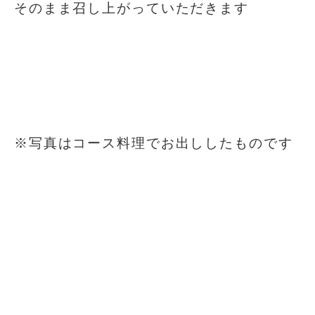
そのまま召し上がっていただきます
⁡
⁡
⁡
※写真はコース料理でお出ししたものです
⁡
⁡
⁡
⁡
⁡