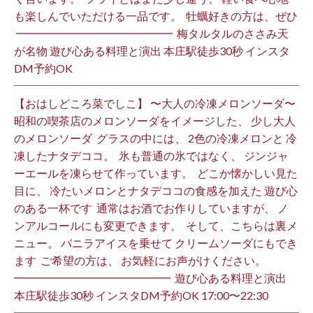
も楽しんでいただける一品です。 ⁡ 牡蠣好きの方は、ぜひ
⁡ ━━━━━━━━━━━━━━ ⁡ 梅タルタルのささみ天
が名物 遊び心ある料理と演出 本庄駅徒歩30秒 インスタ
DM予約OK ⁡
【おはしどころ菜でしこ】 〜大人の冷凍メロンソーダ〜 ⁡
昭和の喫茶店のメロンソーダをイメージした、 少し大人
のメロンソーダ ⁡ グラスの中には、 2色の冷凍メロンと 冷
凍したナタデココ。 ⁡ 氷も普通の氷ではなく、 ジンジャ
ーエールを凍らせて作っています。 ⁡ どこか懐かしい見た
目に、 冷たいメロンとナタデココの食感を加えた 遊び心
のある一杯です ⁡ 通常はお酒でお作りしていますが、 ノ
ンアルコールにも変更できます。 ⁡ そして、こちらは裏メ
ニュー。 バニラアイスを乗せて クリームソーダにもでき
ます ⁡ ご希望の方は、 お気軽にお声がけください。 ⁡
━━━━━━━━━━━━━━ ⁡ 遊び心ある料理と演出
本庄駅徒歩30秒 インスタDM予約OK 17:00〜22:30 ⁡