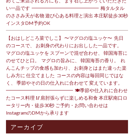
めてご来店される方にも、 まず召し上がっていただきた
い一品です️ ⁡ ━━━━━━━━━━━━━━ ⁡ 梅タルタル
のささみ天が名物 遊び心ある料理と演出 本庄駅徒歩30秒
インスタDM予約OK ⁡
【おはしどころ菜でしこ】 〜マグロの塩ユッケ〜 ⁡ 先日
のコースで、 お刺身の代わりにお出しした一品です。 ⁡
マグロの塩ユッケを スプーンで混ぜ合わせ、 韓国海苔に
のせてひと口。 ⁡ マグロの旨みに、 韓国海苔の香り。 ⁡ れ
んこんチップの食感も加わり、 お刺身とはまた違った楽
しみ方に 仕立てました️ ⁡ コースの内容は毎回同じではな
く、 季節やその日の仕入れに合わせて 変えています。 ⁡
━━━━━━━━━━━━━━ ⁡ 🍽季節や仕入れに合わせ
たコース料理 🥢肩肘張らずに楽しめる和食 本庄駅南口ロ
ータリー内・徒歩30秒 ご予約・お問い合わせは
InstagramのDMから承ります ⁡
アーカイブ