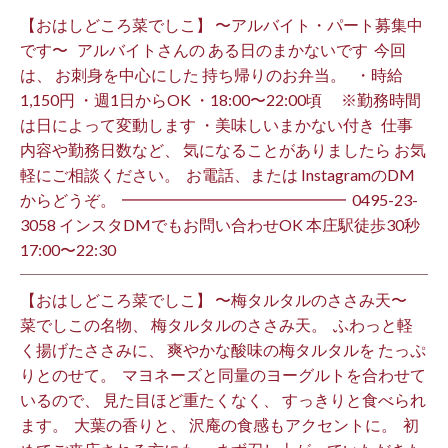
【おはしどころ菜でしこ】 〜アルバイト・パート募集中
です〜 ⁡ ⁡ アルバイトさんの ある日のまかないです ⁡ 今回
は、 お刺身を中心にした 持ち帰りのお弁当。 ⁡ ⁡ ・時給
1,150円 ・週1日からOK ・18:00〜22:00頃 ※勤務時間
は日によって変動します ・美味しいまかない付き ⁡ 仕事
内容や勤務日数など、 気になることがありましたら お気
軽にご相談ください。 ⁡ お電話、または InstagramのDM
からどうぞ。 ⁡ ━━━━━━━━━━━━━━ ⁡ ️0495-23-
3058 インスタDMでもお問い合わせOK 本庄駅徒歩30秒
17:00〜22:30 ⁡
【おはしどころ菜でしこ】 〜梅タルタルのささみ天〜 ⁡
菜でしこの名物、 梅タルタルのささみ天。 ⁡ ふわっと軽
く揚げたささみに、 爽やかな酸味の梅タルタルを たっぷ
りとのせて。 ⁡ マヨネーズと同量のヨーグルトを合わせて
いるので、 見た目ほど重たくなく、 すっきりと食べられ
ます。 ⁡ 大葉の香りと、 沢庵の食感もアクセントに。 ⁡ 初