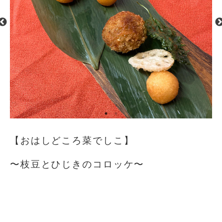
【おはしどころ菜でしこ】
〜枝豆とひじきのコロッケ〜
⁡
⁡