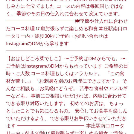
しみ方に 仕立てました️ ⁡ コースの内容は毎回同じではな
く、 季節やその日の仕入れに合わせて 変えています。 ⁡
━━━━━━━━━━━━━━ ⁡ 🍽季節や仕入れに合わせ
たコース料理 🥢肩肘張らずに楽しめる和食 本庄駅南口ロ
ータリー内・徒歩30秒 ご予約・お問い合わせは
InstagramのDMから承ります ⁡
【おはしどころ菜でしこ】 〜ご予約はDMからでも。〜 ⁡
ご予約はInstagramのDMからも承っています ⁡ ご希望の日
時・ご人数 コース料理もしくはアラカルト。 ⁡ ⁡ 「この食
材が苦手…」 「お刺身を別のお料理にできますか？」 ⁡ そ
んなご相談も、お気軽にどうぞ。 ⁡ 苦手な食材やアレルギ
ーなども、 事前にご相談いただければ、内容に合わせて
できる限り対応いたします。 ⁡ 初めてのお店は、 ちょっ
としたことでも気になるもの。 ⁡ 安心してお食事を楽しん
でいただけるよう、 できる限りお手伝いさせていただき
ます️ ⁡ ━━━━━━━━━━━━━━ ⁡ 本庄駅南口ロータ
リー内・徒歩30秒 🥢肩肘張らずに楽しめる和食 ご予約・