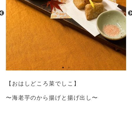
【おはしどころ菜でしこ】
〜海老芋のから揚げと揚げ出し〜
⁡
⁡