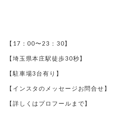
⁡
⁡
【17：00〜23：30】
【埼玉県本庄駅徒歩30秒】
【駐車場️3台有り】
【インスタのメッセージお問合せ】
【詳しくはプロフールまで】
⁡
⁡