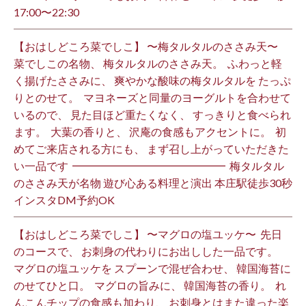
17:00〜22:30 ⁡
【おはしどころ菜でしこ】 〜梅タルタルのささみ天〜 ⁡
菜でしこの名物、 梅タルタルのささみ天。 ⁡ ふわっと軽
く揚げたささみに、 爽やかな酸味の梅タルタルを たっぷ
りとのせて。 ⁡ マヨネーズと同量のヨーグルトを合わせて
いるので、 見た目ほど重たくなく、 すっきりと食べられ
ます。 ⁡ 大葉の香りと、 沢庵の食感もアクセントに。 ⁡ 初
めてご来店される方にも、 まず召し上がっていただきた
い一品です️ ⁡ ━━━━━━━━━━━━━━ ⁡ 梅タルタル
のささみ天が名物 遊び心ある料理と演出 本庄駅徒歩30秒
インスタDM予約OK ⁡
【おはしどころ菜でしこ】 〜マグロの塩ユッケ〜 ⁡ 先日
のコースで、 お刺身の代わりにお出しした一品です。 ⁡
マグロの塩ユッケを スプーンで混ぜ合わせ、 韓国海苔に
のせてひと口。 ⁡ マグロの旨みに、 韓国海苔の香り。 ⁡ れ
んこんチップの食感も加わり、 お刺身とはまた違った楽