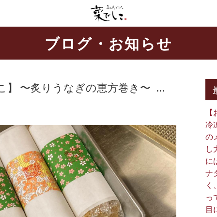
ブログ・お知らせ
 〜炙りうなぎの恵方巻き〜 ⁡ ⁡ …
【
冷
の
し
に
ナ
く
っ
目