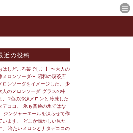
最近の投稿
おはしどころ菜でしこ】 〜大人の
凍メロンソーダ〜 ⁡ 昭和の喫茶店
メロンソーダをイメージした、 少
大人のメロンソーダ ⁡ グラスの中
は、 2色の冷凍メロンと 冷凍した
タデココ。 ⁡ 氷も普通の氷ではな
、 ジンジャーエールを凍らせて作
ています。 ⁡ どこか懐かしい見た
に、 冷たいメロンとナタデココの