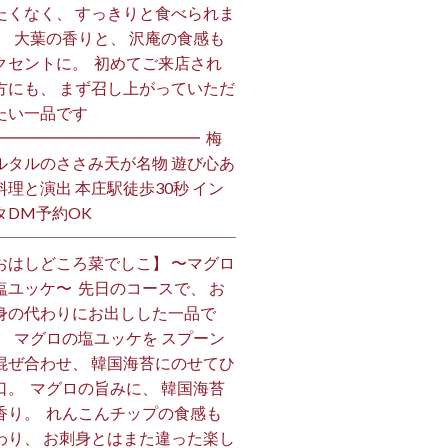
たくなく、 すっきりと食べられま
。 ⁡ 大葉の香りと、 沢庵の食感も
クセントに。 ⁡ 初めてご来店され
方にも、 まず召し上がっていただ
い一品です️ ⁡
━━━━━━━━━━━━━ ⁡ 梅
ルタルのささみ天が名物 遊び心あ
料理と演出 本庄駅徒歩30秒 イン
DM予約OK ⁡
おはしどころ菜でしこ】 〜マグロ
塩ユッケ〜 ⁡ 先日のコースで、 お
身の代わりにお出しした一品で
。 ⁡ マグロの塩ユッケを スプーン
混ぜ合わせ、 韓国海苔にのせてひ
口。 ⁡ マグロの旨みに、 韓国海苔
香り。 ⁡ れんこんチップの食感も
わり、 お刺身とはまた違った楽し