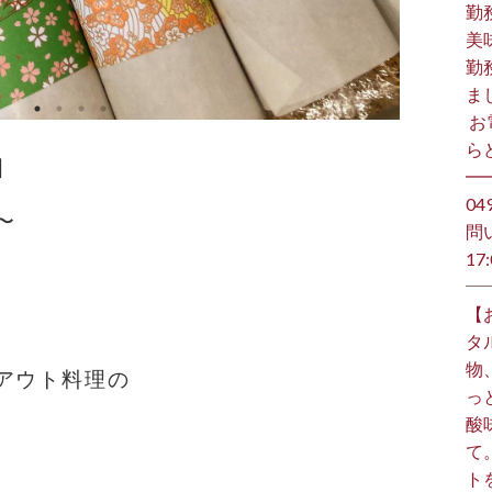
勤
美
勤
ま
⁡ 
らど
】
━
️0
〜
問
17:
【
タ
物
アウト料理の
っ
酸
て
ト