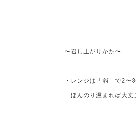
⁡
⁡
⁡
〜召し上がりかた〜
⁡
・レンジは「弱」で2〜3
ほんのり温まれば大丈夫で
⁡
⁡