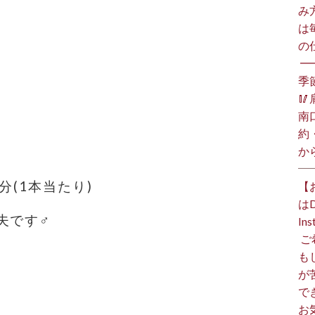
み
は
の
⁡ 
季

南
約
か
分(1本当たり)
【
は
す‍♂️
I
⁡
も
が
で
お