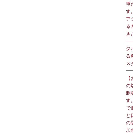
重
す
ア
る
きた
━
タ
る
スタ
【
の
刺
す
で
と
の
加