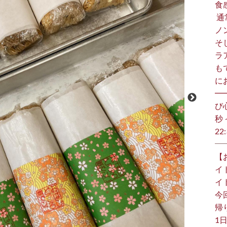
食
⁡
ノ
そ
ラ
も
に
━
び
秒 
22:
【
イ
イ
今
帰り
1日