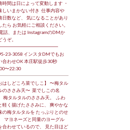
務時間は日によって変動します ・
味しいまかない付き ⁡ 仕事内容や
務日数など、 気になることがあり
したら お気軽にご相談ください。
お電話、または InstagramのDMか
うぞ。 ⁡
━━━━━━━━━━━━━ ⁡
495-23-3058 インスタDMでもお
い合わせOK 本庄駅徒歩30秒
00〜22:30 ⁡
おはしどころ菜でしこ】 〜梅タル
ルのささみ天〜 ⁡ 菜でしこの名
、 梅タルタルのささみ天。 ⁡ ふわ
と軽く揚げたささみに、 爽やかな
味の梅タルタルを たっぷりとのせ
。 ⁡ マヨネーズと同量のヨーグル
を合わせているので、 見た目ほど