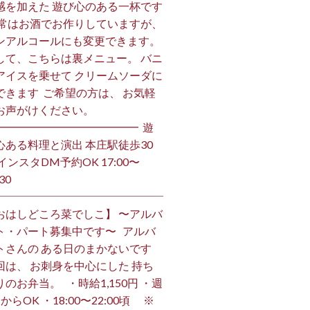
感を加えた 遊び心のある一杯です
 通常はお酒でお作りしていますが、
ンアルコールにも変更できます。 ⁡
して、こちらは裏メニュー。 バニ
アイスを乗せて クリームソーダに
できます ⁡ ご希望の方は、 お気軽
お声がけください。 ⁡
━━━━━━━━━━━━━ ⁡ 遊
心ある料理と演出 本庄駅徒歩30
インスタDM予約OK 17:00〜
30 ⁡
おはしどころ菜でしこ】 〜アルバ
ト・パート募集中です〜 ⁡ ⁡ アルバ
トさんの ある日のまかないです ⁡
回は、 お刺身を中心にした 持ち
のお弁当。 ⁡ ⁡ ・時給1,150円 ・週
からOK ・18:00〜22:00頃 ※