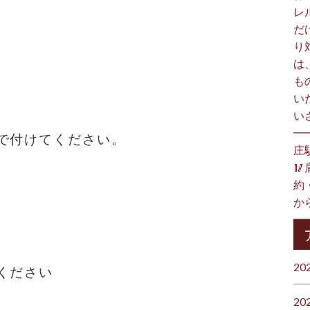
レ
だ
り
は
も
い
い
━
で付けてください。
庄

約
か
20
ください
20