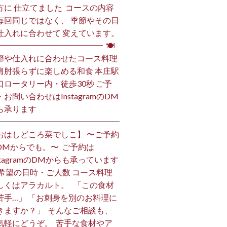
方に 仕立てました️ ⁡ コースの内容
毎回同じではなく、 季節やその日
仕入れに合わせて 変えています。
━━━━━━━━━━━━━━ ⁡ 🍽
節や仕入れに合わせたコース料理
肩肘張らずに楽しめる和食 本庄駅
口ロータリー内・徒歩30秒 ご予
・お問い合わせはInstagramのDM
ら承ります ⁡
おはしどころ菜でしこ】 〜ご予約
DMからでも。〜 ⁡ ご予約は
nstagramのDMからも承っています
 ご希望の日時・ご人数 コース料理
しくはアラカルト。 ⁡ ⁡ 「この食材
苦手…」 「お刺身を別のお料理に
きますか？」 ⁡ そんなご相談も、
気軽にどうぞ。 ⁡ 苦手な食材やア