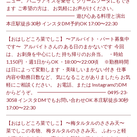
ニュー。 バニラアイスを乗せて クリームソーダにもでき
ます ⁡ ご希望の方は、 お気軽にお声がけください。 ⁡
━━━━━━━━━━━━━━ ⁡ 遊び心ある料理と演出
本庄駅徒歩30秒 インスタDM予約OK 17:00〜22:30 ⁡
【おはしどころ菜でしこ】 〜アルバイト・パート募集中
です〜 ⁡ ⁡ アルバイトさんの ある日のまかないです ⁡ 今回
は、 お刺身を中心にした 持ち帰りのお弁当。 ⁡ ⁡ ・時給
1,150円 ・週1日からOK ・18:00〜22:00頃 ※勤務時間
は日によって変動します ・美味しいまかない付き ⁡ 仕事
内容や勤務日数など、 気になることがありましたら お気
軽にご相談ください。 ⁡ お電話、または InstagramのDM
からどうぞ。 ⁡ ━━━━━━━━━━━━━━ ⁡ ️0495-23-
3058 インスタDMでもお問い合わせOK 本庄駅徒歩30秒
17:00〜22:30 ⁡
【おはしどころ菜でしこ】 〜梅タルタルのささみ天〜 ⁡
菜でしこの名物、 梅タルタルのささみ天。 ⁡ ふわっと軽