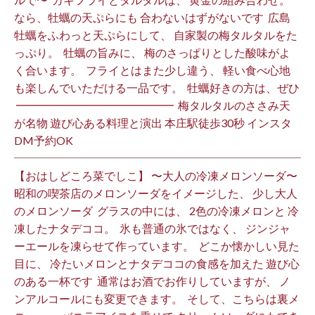
なら、牡蠣の天ぷらにも 合わないはずがないです ⁡ 広島
牡蠣をふわっと天ぷらにして、 自家製の梅タルタルをた
っぷり。 ⁡ 牡蠣の旨みに、 梅のさっぱりとした酸味がよ
く合います。 ⁡ フライとはまた少し違う、 軽い食べ心地
も楽しんでいただける一品です。 ⁡ 牡蠣好きの方は、ぜひ
⁡ ━━━━━━━━━━━━━━ ⁡ 梅タルタルのささみ天
が名物 遊び心ある料理と演出 本庄駅徒歩30秒 インスタ
DM予約OK ⁡
【おはしどころ菜でしこ】 〜大人の冷凍メロンソーダ〜 ⁡
昭和の喫茶店のメロンソーダをイメージした、 少し大人
のメロンソーダ ⁡ グラスの中には、 2色の冷凍メロンと 冷
凍したナタデココ。 ⁡ 氷も普通の氷ではなく、 ジンジャ
ーエールを凍らせて作っています。 ⁡ どこか懐かしい見た
目に、 冷たいメロンとナタデココの食感を加えた 遊び心
のある一杯です ⁡ 通常はお酒でお作りしていますが、 ノ
ンアルコールにも変更できます。 ⁡ そして、こちらは裏メ