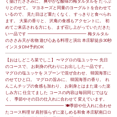
く揚げたささみに、 爽やかな酸味の梅タルタルを たっぷ
りとのせて。 ⁡ マヨネーズと同量のヨーグルトを合わせて
いるので、 見た目ほど重たくなく、 すっきりと食べられ
ます。 ⁡ 大葉の香りと、 沢庵の食感もアクセントに。 ⁡ 初
めてご来店される方にも、 まず召し上がっていただきた
い一品です️ ⁡ ━━━━━━━━━━━━━━ ⁡ 梅タルタル
のささみ天が名物 遊び心ある料理と演出 本庄駅徒歩30秒
インスタDM予約OK ⁡
【おはしどころ菜でしこ】 〜マグロの塩ユッケ〜 ⁡ 先日
のコースで、 お刺身の代わりにお出しした一品です。 ⁡
マグロの塩ユッケを スプーンで混ぜ合わせ、 韓国海苔に
のせてひと口。 ⁡ マグロの旨みに、 韓国海苔の香り。 ⁡ れ
んこんチップの食感も加わり、 お刺身とはまた違った楽
しみ方に 仕立てました️ ⁡ コースの内容は毎回同じではな
く、 季節やその日の仕入れに合わせて 変えています。 ⁡
━━━━━━━━━━━━━━ ⁡ 🍽季節や仕入れに合わせ
たコース料理 🥢肩肘張らずに楽しめる和食 本庄駅南口ロ