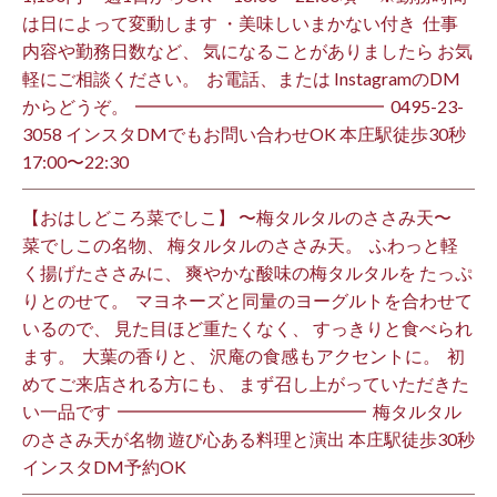
は日によって変動します ・美味しいまかない付き ⁡ 仕事
内容や勤務日数など、 気になることがありましたら お気
軽にご相談ください。 ⁡ お電話、または InstagramのDM
からどうぞ。 ⁡ ━━━━━━━━━━━━━━ ⁡ ️0495-23-
3058 インスタDMでもお問い合わせOK 本庄駅徒歩30秒
17:00〜22:30 ⁡
【おはしどころ菜でしこ】 〜梅タルタルのささみ天〜 ⁡
菜でしこの名物、 梅タルタルのささみ天。 ⁡ ふわっと軽
く揚げたささみに、 爽やかな酸味の梅タルタルを たっぷ
りとのせて。 ⁡ マヨネーズと同量のヨーグルトを合わせて
いるので、 見た目ほど重たくなく、 すっきりと食べられ
ます。 ⁡ 大葉の香りと、 沢庵の食感もアクセントに。 ⁡ 初
めてご来店される方にも、 まず召し上がっていただきた
い一品です️ ⁡ ━━━━━━━━━━━━━━ ⁡ 梅タルタル
のささみ天が名物 遊び心ある料理と演出 本庄駅徒歩30秒
インスタDM予約OK ⁡