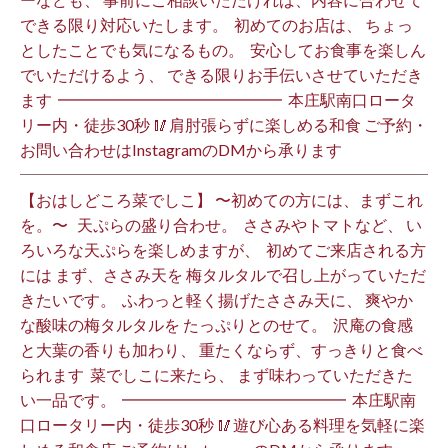
できる限り対応いたします。 ⁡ 初めてのお店は、 ちょっ
としたことでも気になるもの。 ⁡ 安心してお食事を楽しん
でいただけるよう、 できる限りお手伝いさせていただき
ます️ ⁡ ━━━━━━━━━━━━━━ ⁡ 本庄駅南口ロータ
リー内・徒歩30秒 🥢肩肘張らずに楽しめる和食 ご予約・
お問い合わせはInstagramのDMから承ります ⁡
【おはしどころ菜でしこ】 〜初めての方には、まずこれ
を。〜 ⁡ ⁡ 天ぷらの盛り合わせ。 ⁡ ささみやトマトなど、 い
ろいろな天ぷらを楽しめますが、 ⁡ 初めてご来店される方
には まず、ささみ天を 梅タルタルで召し上がっていただ
きたいです。 ⁡ ふわっと軽く揚げたささみ天に、 爽やか
な酸味の梅タルタルを たっぷりとのせて。 ⁡ 沢庵の食感
と大葉の香りも加わり、 重たくならず、すっきりと食べ
られます️ ⁡ 菜でしこに来たら、 まず味わっていただきた
い一品です。 ⁡ ━━━━━━━━━━━━━━ ⁡ 本庄駅南
口ロータリー内・徒歩30秒 🥢遊び心ある料理を気軽に楽