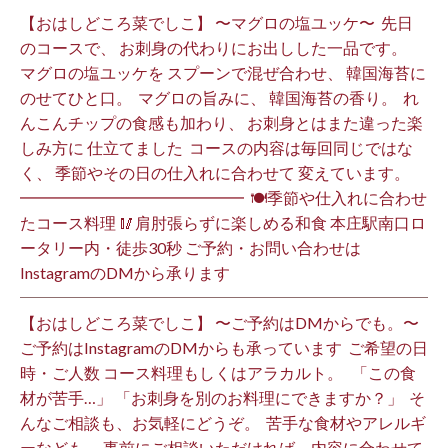
【おはしどころ菜でしこ】 〜マグロの塩ユッケ〜 ⁡ 先日
のコースで、 お刺身の代わりにお出しした一品です。 ⁡
マグロの塩ユッケを スプーンで混ぜ合わせ、 韓国海苔に
のせてひと口。 ⁡ マグロの旨みに、 韓国海苔の香り。 ⁡ れ
んこんチップの食感も加わり、 お刺身とはまた違った楽
しみ方に 仕立てました️ ⁡ コースの内容は毎回同じではな
く、 季節やその日の仕入れに合わせて 変えています。 ⁡
━━━━━━━━━━━━━━ ⁡ 🍽季節や仕入れに合わせ
たコース料理 🥢肩肘張らずに楽しめる和食 本庄駅南口ロ
ータリー内・徒歩30秒 ご予約・お問い合わせは
InstagramのDMから承ります ⁡
【おはしどころ菜でしこ】 〜ご予約はDMからでも。〜 ⁡
ご予約はInstagramのDMからも承っています ⁡ ご希望の日
時・ご人数 コース料理もしくはアラカルト。 ⁡ ⁡ 「この食
材が苦手…」 「お刺身を別のお料理にできますか？」 ⁡ そ
んなご相談も、お気軽にどうぞ。 ⁡ 苦手な食材やアレルギ
ーなども、 事前にご相談いただければ、内容に合わせて