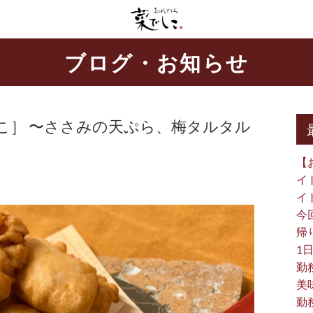
ブログ・お知らせ
こ］ 〜ささみの天ぷら、梅タルタル
【
イ
イ
今
帰り
1日
勤
美
勤