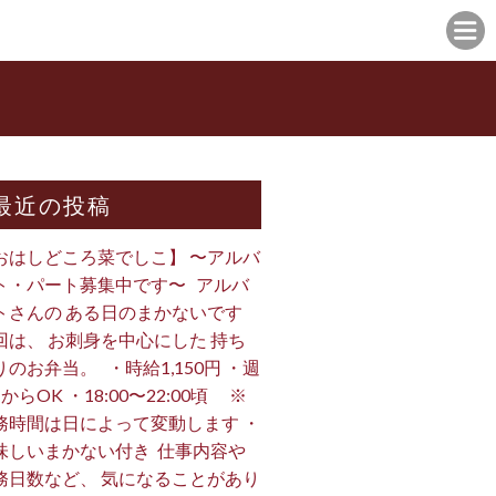
最近の投稿
おはしどころ菜でしこ】 〜アルバ
ト・パート募集中です〜 ⁡ ⁡ アルバ
トさんの ある日のまかないです ⁡
回は、 お刺身を中心にした 持ち
のお弁当。 ⁡ ⁡ ・時給1,150円 ・週
からOK ・18:00〜22:00頃 ※
務時間は日によって変動します ・
味しいまかない付き ⁡ 仕事内容や
務日数など、 気になることがあり