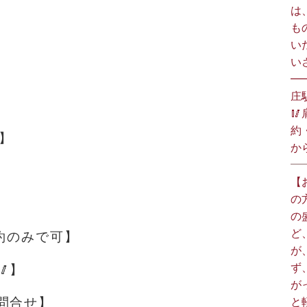
は
も
い
い
━
庄

約
】
か
【
の
の
ど
予約のみで可】
が
ず
】
が
問合せ】
と