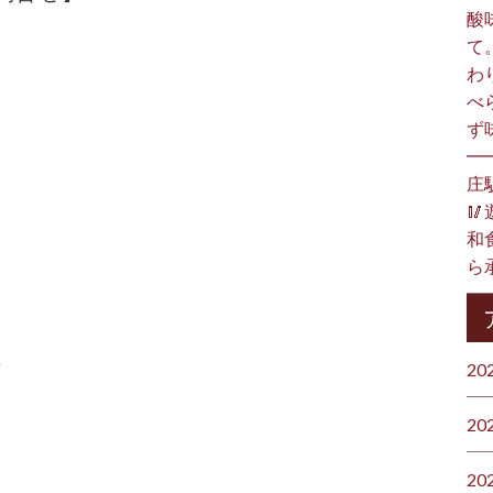
酸
て
わ
べ
ず
━
庄

和食
ら承
ト
20
20
20