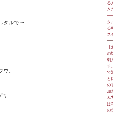
る
きた
］
━
タ
ルタルで〜
る
スタ
【
の
刺
す
フワ。
で
と
の
加
です
み
は
の