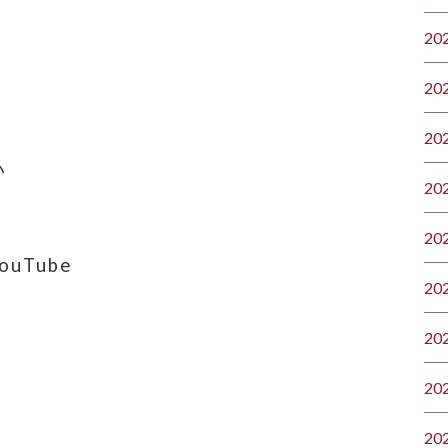
20
20
20
い
20
20
uTube
20
20
20
20