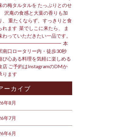
味の梅タルタルを たっぷりとのせ
。 ⁡ 沢庵の食感と大葉の香りも加
り、 重たくならず、すっきりと食
られます️ ⁡ 菜でしこに来たら、 ま
味わっていただきたい一品です。 ⁡
━━━━━━━━━━━━━ ⁡ 本
駅南口ロータリー内・徒歩30秒
遊び心ある料理を気軽に楽しめる
店 ご予約はInstagramのDMか
ります ⁡
アーカイブ
26年8月
26年7月
26年6月