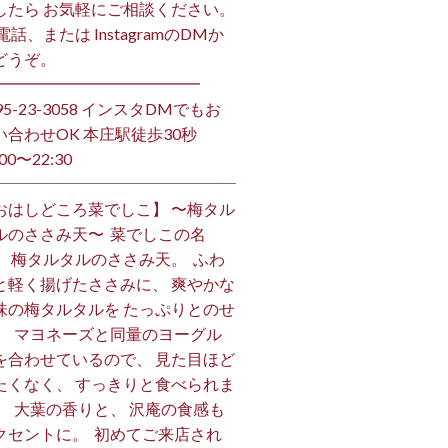
したら お気軽にご相談ください。
お電話、または InstagramのDMか
うぞ。 ⁡
━━━━━━━━━━━━━ ⁡
495-23-3058 インスタDMでもお
い合わせOK 本庄駅徒歩30秒
00〜22:30 ⁡
おはしどころ菜でしこ】 〜梅タル
ルのささみ天〜 ⁡ 菜でしこの名
、 梅タルタルのささみ天。 ⁡ ふわ
と軽く揚げたささみに、 爽やかな
味の梅タルタルを たっぷりとのせ
。 ⁡ マヨネーズと同量のヨーグル
を合わせているので、 見た目ほど
たくなく、 すっきりと食べられま
。 ⁡ 大葉の香りと、 沢庵の食感も
クセントに。 ⁡ 初めてご来店され