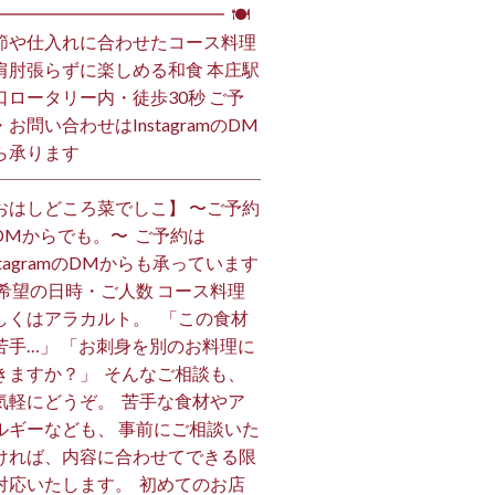
━━━━━━━━━━━━━━ ⁡ 🍽
節や仕入れに合わせたコース料理
肩肘張らずに楽しめる和食 本庄駅
口ロータリー内・徒歩30秒 ご予
・お問い合わせはInstagramのDM
ら承ります ⁡
おはしどころ菜でしこ】 〜ご予約
DMからでも。〜 ⁡ ご予約は
nstagramのDMからも承っています
 ご希望の日時・ご人数 コース料理
しくはアラカルト。 ⁡ ⁡ 「この食材
苦手…」 「お刺身を別のお料理に
きますか？」 ⁡ そんなご相談も、
気軽にどうぞ。 ⁡ 苦手な食材やア
ルギーなども、 事前にご相談いた
ければ、内容に合わせてできる限
対応いたします。 ⁡ 初めてのお店