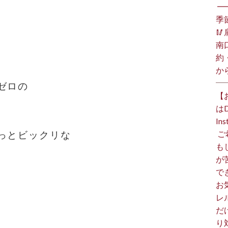
⁡ 
季

南
約
か
ゼロの
【
は
I
⁡
っとビックリな
も
が
で
お
レ
だ
り