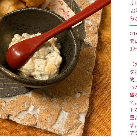
ま
⁡ 
らど
━
️0
問
17:
【
タ
物
っ
酸
て
ト
重
す
ア