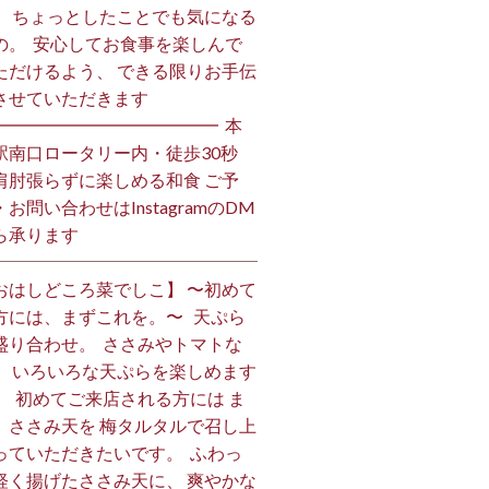
、 ちょっとしたことでも気になる
の。 ⁡ 安心してお食事を楽しんで
ただけるよう、 できる限りお手伝
させていただきます️ ⁡
━━━━━━━━━━━━━ ⁡ 本
駅南口ロータリー内・徒歩30秒
肩肘張らずに楽しめる和食 ご予
・お問い合わせはInstagramのDM
ら承ります ⁡
おはしどころ菜でしこ】 〜初めて
方には、まずこれを。〜 ⁡ ⁡ 天ぷら
盛り合わせ。 ⁡ ささみやトマトな
、 いろいろな天ぷらを楽しめます
、 ⁡ 初めてご来店される方には ま
、ささみ天を 梅タルタルで召し上
っていただきたいです。 ⁡ ふわっ
軽く揚げたささみ天に、 爽やかな