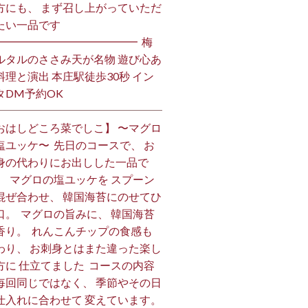
方にも、 まず召し上がっていただ
い一品です️ ⁡
━━━━━━━━━━━━━ ⁡ 梅
ルタルのささみ天が名物 遊び心あ
料理と演出 本庄駅徒歩30秒 イン
DM予約OK ⁡
おはしどころ菜でしこ】 〜マグロ
塩ユッケ〜 ⁡ 先日のコースで、 お
身の代わりにお出しした一品で
。 ⁡ マグロの塩ユッケを スプーン
混ぜ合わせ、 韓国海苔にのせてひ
口。 ⁡ マグロの旨みに、 韓国海苔
香り。 ⁡ れんこんチップの食感も
わり、 お刺身とはまた違った楽し
方に 仕立てました️ ⁡ コースの内容
毎回同じではなく、 季節やその日
仕入れに合わせて 変えています。