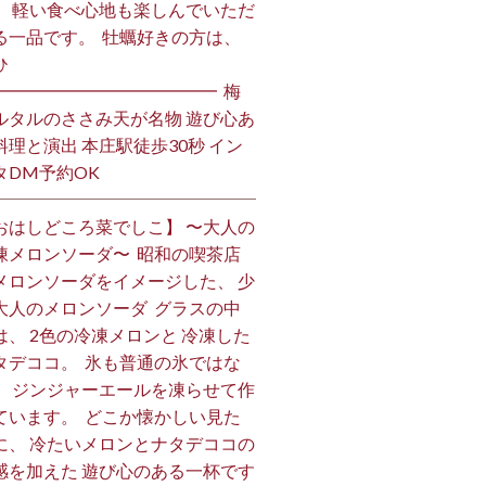
、 軽い食べ心地も楽しんでいただ
る一品です。 ⁡ 牡蠣好きの方は、
 ⁡
━━━━━━━━━━━━━ ⁡ 梅
ルタルのささみ天が名物 遊び心あ
料理と演出 本庄駅徒歩30秒 イン
DM予約OK ⁡
おはしどころ菜でしこ】 〜大人の
凍メロンソーダ〜 ⁡ 昭和の喫茶店
メロンソーダをイメージした、 少
大人のメロンソーダ ⁡ グラスの中
は、 2色の冷凍メロンと 冷凍した
タデココ。 ⁡ 氷も普通の氷ではな
、 ジンジャーエールを凍らせて作
ています。 ⁡ どこか懐かしい見た
に、 冷たいメロンとナタデココの
感を加えた 遊び心のある一杯です