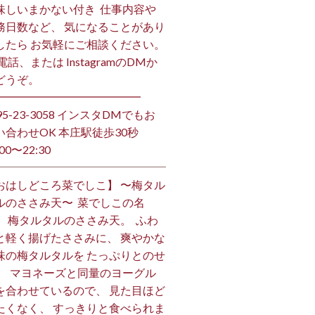
味しいまかない付き ⁡ 仕事内容や
務日数など、 気になることがあり
したら お気軽にご相談ください。
お電話、または InstagramのDMか
うぞ。 ⁡
━━━━━━━━━━━━━ ⁡
495-23-3058 インスタDMでもお
い合わせOK 本庄駅徒歩30秒
00〜22:30 ⁡
おはしどころ菜でしこ】 〜梅タル
ルのささみ天〜 ⁡ 菜でしこの名
、 梅タルタルのささみ天。 ⁡ ふわ
と軽く揚げたささみに、 爽やかな
味の梅タルタルを たっぷりとのせ
。 ⁡ マヨネーズと同量のヨーグル
を合わせているので、 見た目ほど
たくなく、 すっきりと食べられま