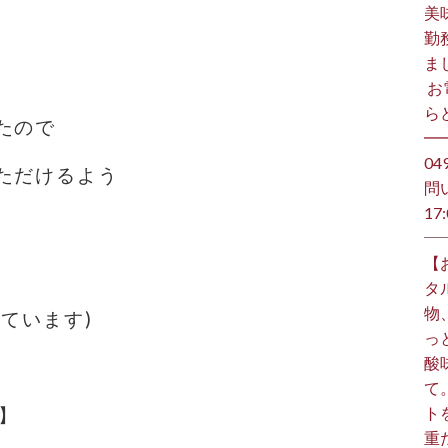
美
勤
ま
⁡ 
らど
たので
━
️0
ただけるよう
問
17:
【
タ
物
ています)
っ
酸
て
ト
】
重