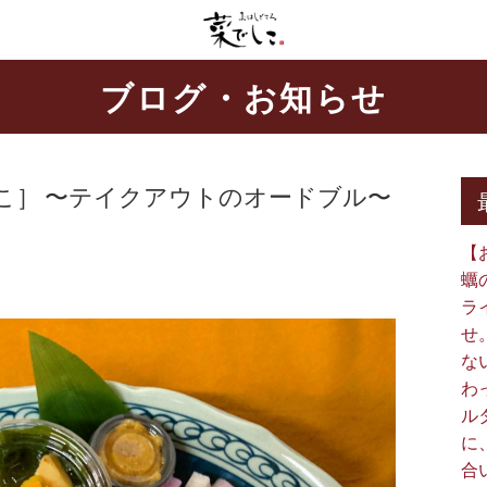
ブログ・お知らせ
こ］ 〜テイクアウトのオードブル〜
【
蠣
ラ
せ
な
わ
ル
に
合