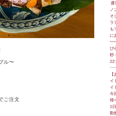
⁡
ノ
そ
ラ
も
に
━
び
］
秒 
22:
ブル〜
【
イ
イ
今
でご注文
帰り
1日
勤