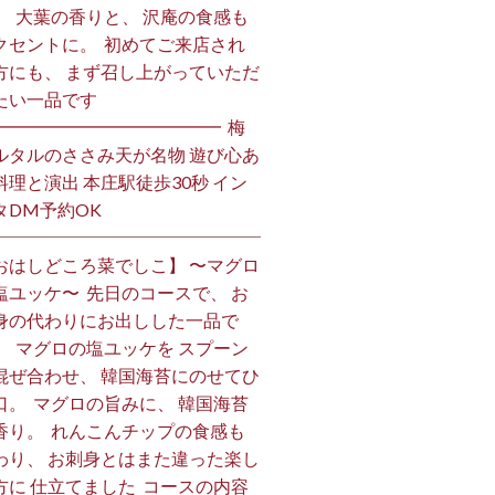
。 ⁡ 大葉の香りと、 沢庵の食感も
クセントに。 ⁡ 初めてご来店され
方にも、 まず召し上がっていただ
い一品です️ ⁡
━━━━━━━━━━━━━ ⁡ 梅
ルタルのささみ天が名物 遊び心あ
料理と演出 本庄駅徒歩30秒 イン
DM予約OK ⁡
おはしどころ菜でしこ】 〜マグロ
塩ユッケ〜 ⁡ 先日のコースで、 お
身の代わりにお出しした一品で
。 ⁡ マグロの塩ユッケを スプーン
混ぜ合わせ、 韓国海苔にのせてひ
口。 ⁡ マグロの旨みに、 韓国海苔
香り。 ⁡ れんこんチップの食感も
わり、 お刺身とはまた違った楽し
方に 仕立てました️ ⁡ コースの内容