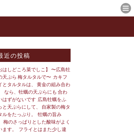
最近の投稿
おはしどころ菜でしこ】 〜広島牡
の天ぷら 梅タルタルで〜 ⁡ カキフ
イとタルタルは、 黄金の組み合わ
。 ⁡ なら、牡蠣の天ぷらにも 合わ
いはずがないです ⁡ 広島牡蠣をふ
っと天ぷらにして、 自家製の梅タ
タルをたっぷり。 ⁡ 牡蠣の旨み
、 梅のさっぱりとした酸味がよく
います。 ⁡ フライとはまた少し違