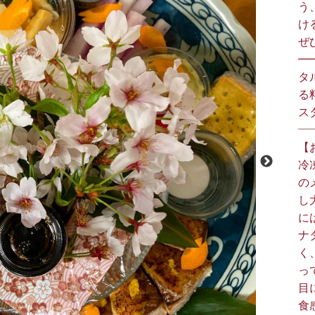
う
け
ぜひ
━
タ
る
スタ
【
冷
の
し
に
ナ
く
っ
目
食