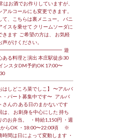
 通常はお酒でお作りしていますが、
ンアルコールにも変更できます。 ⁡
して、こちらは裏メニュー。 バニ
アイスを乗せて クリームソーダに
できます ⁡ ご希望の方は、 お気軽
お声がけください。 ⁡
━━━━━━━━━━━━━ ⁡ 遊
心ある料理と演出 本庄駅徒歩30
インスタDM予約OK 17:00〜
30 ⁡
おはしどころ菜でしこ】 〜アルバ
ト・パート募集中です〜 ⁡ ⁡ アルバ
トさんの ある日のまかないです ⁡
回は、 お刺身を中心にした 持ち
のお弁当。 ⁡ ⁡ ・時給1,150円 ・週
からOK ・18:00〜22:00頃 ※
務時間は日によって変動します ・