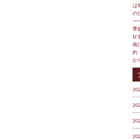
は
の
⁡ 
季
ト

南
約
か
20
20
20
20