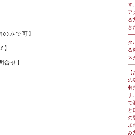
す
ア
る
きた
予約のみで可】
━
タ
】
る
スタ
問合せ】
【
の
刺
す
で
と
の
加
み