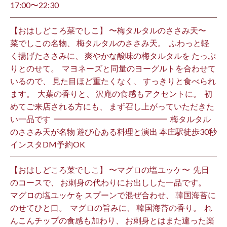
17:00〜22:30 ⁡
【おはしどころ菜でしこ】 〜梅タルタルのささみ天〜 ⁡
菜でしこの名物、 梅タルタルのささみ天。 ⁡ ふわっと軽
く揚げたささみに、 爽やかな酸味の梅タルタルを たっぷ
りとのせて。 ⁡ マヨネーズと同量のヨーグルトを合わせて
いるので、 見た目ほど重たくなく、 すっきりと食べられ
ます。 ⁡ 大葉の香りと、 沢庵の食感もアクセントに。 ⁡ 初
めてご来店される方にも、 まず召し上がっていただきた
い一品です️ ⁡ ━━━━━━━━━━━━━━ ⁡ 梅タルタル
のささみ天が名物 遊び心ある料理と演出 本庄駅徒歩30秒
インスタDM予約OK ⁡
【おはしどころ菜でしこ】 〜マグロの塩ユッケ〜 ⁡ 先日
のコースで、 お刺身の代わりにお出しした一品です。 ⁡
マグロの塩ユッケを スプーンで混ぜ合わせ、 韓国海苔に
のせてひと口。 ⁡ マグロの旨みに、 韓国海苔の香り。 ⁡ れ
んこんチップの食感も加わり、 お刺身とはまた違った楽