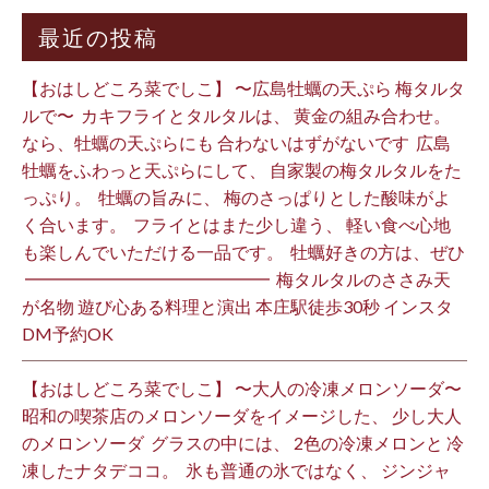
最近の投稿
【おはしどころ菜でしこ】 〜広島牡蠣の天ぷら 梅タルタ
ルで〜 ⁡ カキフライとタルタルは、 黄金の組み合わせ。 ⁡
なら、牡蠣の天ぷらにも 合わないはずがないです ⁡ 広島
牡蠣をふわっと天ぷらにして、 自家製の梅タルタルをた
っぷり。 ⁡ 牡蠣の旨みに、 梅のさっぱりとした酸味がよ
く合います。 ⁡ フライとはまた少し違う、 軽い食べ心地
も楽しんでいただける一品です。 ⁡ 牡蠣好きの方は、ぜひ
⁡ ━━━━━━━━━━━━━━ ⁡ 梅タルタルのささみ天
が名物 遊び心ある料理と演出 本庄駅徒歩30秒 インスタ
DM予約OK ⁡
【おはしどころ菜でしこ】 〜大人の冷凍メロンソーダ〜 ⁡
昭和の喫茶店のメロンソーダをイメージした、 少し大人
のメロンソーダ ⁡ グラスの中には、 2色の冷凍メロンと 冷
凍したナタデココ。 ⁡ 氷も普通の氷ではなく、 ジンジャ