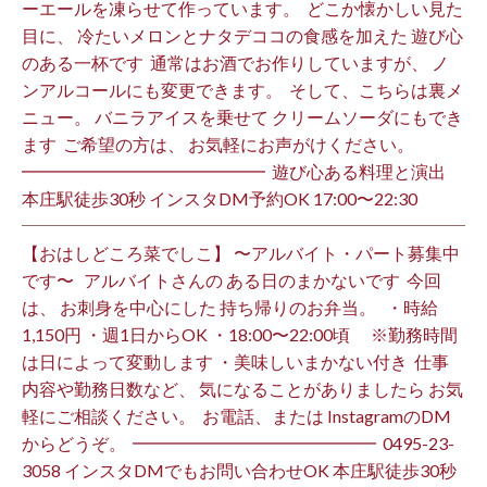
ーエールを凍らせて作っています。 ⁡ どこか懐かしい見た
目に、 冷たいメロンとナタデココの食感を加えた 遊び心
のある一杯です ⁡ 通常はお酒でお作りしていますが、 ノ
ンアルコールにも変更できます。 ⁡ そして、こちらは裏メ
ニュー。 バニラアイスを乗せて クリームソーダにもでき
ます ⁡ ご希望の方は、 お気軽にお声がけください。 ⁡
━━━━━━━━━━━━━━ ⁡ 遊び心ある料理と演出
本庄駅徒歩30秒 インスタDM予約OK 17:00〜22:30 ⁡
【おはしどころ菜でしこ】 〜アルバイト・パート募集中
です〜 ⁡ ⁡ アルバイトさんの ある日のまかないです ⁡ 今回
は、 お刺身を中心にした 持ち帰りのお弁当。 ⁡ ⁡ ・時給
1,150円 ・週1日からOK ・18:00〜22:00頃 ※勤務時間
は日によって変動します ・美味しいまかない付き ⁡ 仕事
内容や勤務日数など、 気になることがありましたら お気
軽にご相談ください。 ⁡ お電話、または InstagramのDM
からどうぞ。 ⁡ ━━━━━━━━━━━━━━ ⁡ ️0495-23-
3058 インスタDMでもお問い合わせOK 本庄駅徒歩30秒