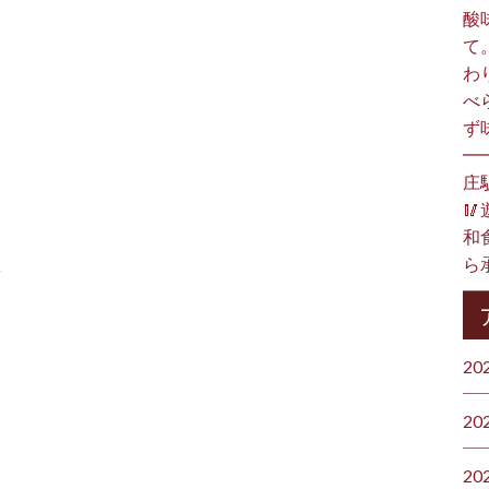
酸
て
わ
べ
ず
━
庄

和食
ら承
ト
20
20
20