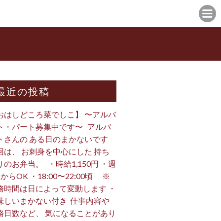
最近の投稿
おはしどころ菜でしこ】 〜アルバ
ト・パート募集中です〜 ⁡ ⁡ アルバ
トさんの ある日のまかないです ⁡
回は、 お刺身を中心にした 持ち
のお弁当。 ⁡ ⁡ ・時給1,150円 ・週
からOK ・18:00〜22:00頃 ※
務時間は日によって変動します ・
味しいまかない付き ⁡ 仕事内容や
務日数など、 気になることがあり