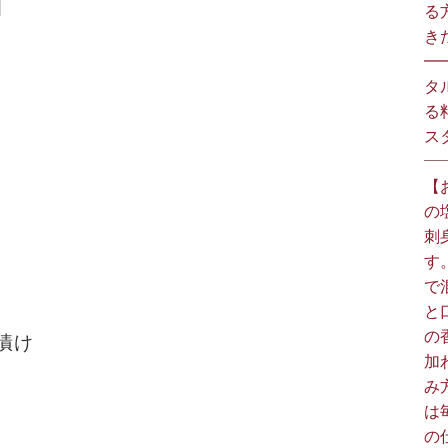
］
る
きた
━
タ
る
スタ
【
の
刺
す
で
と
の
漬け
加
み
は
の