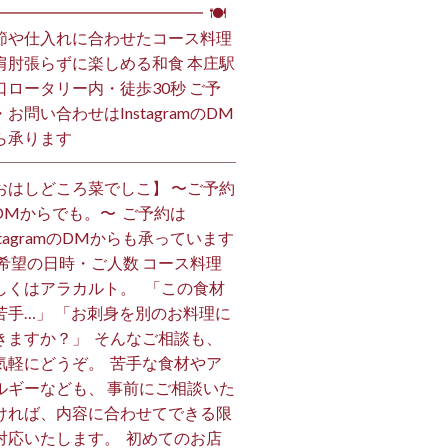
━━━━━━━━━━━━━━ ⁡ 🍽
節や仕入れに合わせたコース料理
肩肘張らずに楽しめる和食 本庄駅
口ロータリー内・徒歩30秒 ご予
・お問い合わせはInstagramのDM
ら承ります ⁡
おはしどころ菜でしこ】 〜ご予約
DMからでも。〜 ⁡ ご予約は
nstagramのDMからも承っています
 ご希望の日時・ご人数 コース料理
しくはアラカルト。 ⁡ ⁡ 「この食材
苦手…」 「お刺身を別のお料理に
きますか？」 ⁡ そんなご相談も、
気軽にどうぞ。 ⁡ 苦手な食材やア
ルギーなども、 事前にご相談いた
ければ、内容に合わせてできる限
対応いたします。 ⁡ 初めてのお店