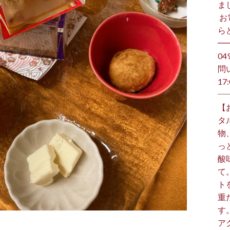
ま
⁡ 
らど
━
️0
問
17:
【
タ
物
っ
酸
て
ト
重
す
ア