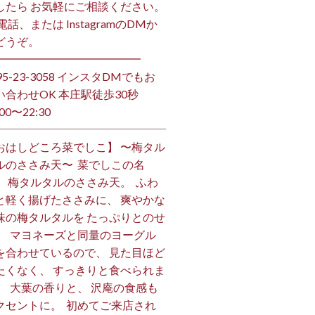
したら お気軽にご相談ください。
お電話、または InstagramのDMか
うぞ。 ⁡
━━━━━━━━━━━━━ ⁡
495-23-3058 インスタDMでもお
い合わせOK 本庄駅徒歩30秒
00〜22:30 ⁡
おはしどころ菜でしこ】 〜梅タル
ルのささみ天〜 ⁡ 菜でしこの名
、 梅タルタルのささみ天。 ⁡ ふわ
と軽く揚げたささみに、 爽やかな
味の梅タルタルを たっぷりとのせ
。 ⁡ マヨネーズと同量のヨーグル
を合わせているので、 見た目ほど
たくなく、 すっきりと食べられま
。 ⁡ 大葉の香りと、 沢庵の食感も
クセントに。 ⁡ 初めてご来店され