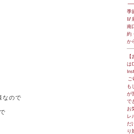
⁡ 
季

南
約
か
【
は
I
⁡
も
が
様なので
で
お
で
レ
だ
り