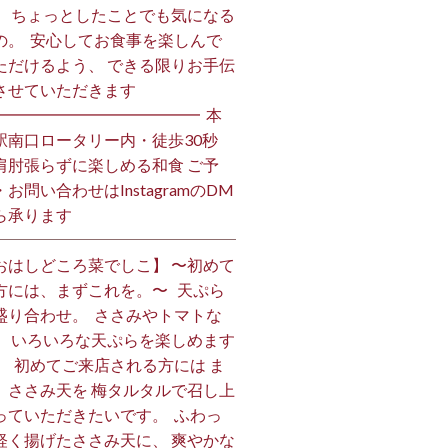
、 ちょっとしたことでも気になる
の。 ⁡ 安心してお食事を楽しんで
ただけるよう、 できる限りお手伝
させていただきます️ ⁡
━━━━━━━━━━━━━ ⁡ 本
駅南口ロータリー内・徒歩30秒
肩肘張らずに楽しめる和食 ご予
・お問い合わせはInstagramのDM
ら承ります ⁡
おはしどころ菜でしこ】 〜初めて
方には、まずこれを。〜 ⁡ ⁡ 天ぷら
盛り合わせ。 ⁡ ささみやトマトな
、 いろいろな天ぷらを楽しめます
、 ⁡ 初めてご来店される方には ま
、ささみ天を 梅タルタルで召し上
っていただきたいです。 ⁡ ふわっ
軽く揚げたささみ天に、 爽やかな