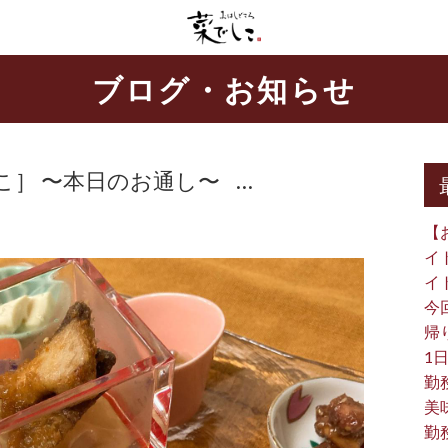
ブログ・お知らせ
］ 〜本日のお通し〜 …
【
イ
イ
今
帰り
1日
勤
美
勤