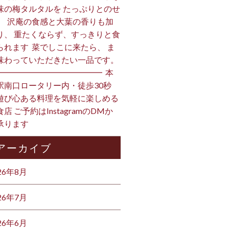
味の梅タルタルを たっぷりとのせ
。 ⁡ 沢庵の食感と大葉の香りも加
り、 重たくならず、すっきりと食
られます️ ⁡ 菜でしこに来たら、 ま
味わっていただきたい一品です。 ⁡
━━━━━━━━━━━━━ ⁡ 本
駅南口ロータリー内・徒歩30秒
遊び心ある料理を気軽に楽しめる
店 ご予約はInstagramのDMか
ります ⁡
アーカイブ
26年8月
26年7月
26年6月