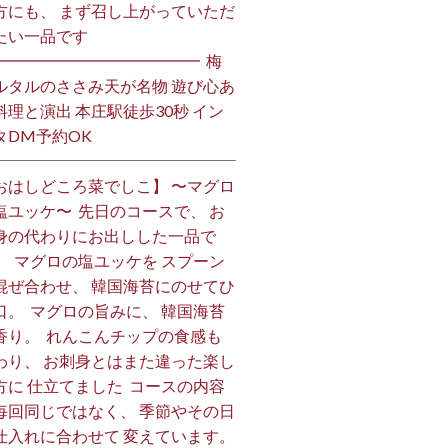
方にも、 まず召し上がっていただ
い一品です️ ⁡
━━━━━━━━━━━━━ ⁡ 梅
ルタルのささみ天が名物 遊び心あ
料理と演出 本庄駅徒歩30秒 イン
DM予約OK ⁡
おはしどころ菜でしこ】 〜マグロ
塩ユッケ〜 ⁡ 先日のコースで、 お
身の代わりにお出しした一品で
。 ⁡ マグロの塩ユッケを スプーン
混ぜ合わせ、 韓国海苔にのせてひ
口。 ⁡ マグロの旨みに、 韓国海苔
香り。 ⁡ れんこんチップの食感も
わり、 お刺身とはまた違った楽し
方に 仕立てました️ ⁡ コースの内容
毎回同じではなく、 季節やその日
仕入れに合わせて 変えています。