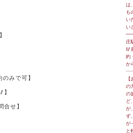
は
も
い
い
━
】
庄

約
か
予約のみで可】
【
の
】
の
ど
問合せ】
が
ず
が
と