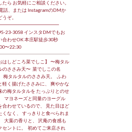
したら お気軽にご相談ください。
お電話、または InstagramのDMか
うぞ。 ⁡
━━━━━━━━━━━━━ ⁡
495-23-3058 インスタDMでもお
い合わせOK 本庄駅徒歩30秒
00〜22:30 ⁡
おはしどころ菜でしこ】 〜梅タル
ルのささみ天〜 ⁡ 菜でしこの名
、 梅タルタルのささみ天。 ⁡ ふわ
と軽く揚げたささみに、 爽やかな
味の梅タルタルを たっぷりとのせ
。 ⁡ マヨネーズと同量のヨーグル
を合わせているので、 見た目ほど
たくなく、 すっきりと食べられま
。 ⁡ 大葉の香りと、 沢庵の食感も
クセントに。 ⁡ 初めてご来店され