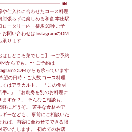
━━━━━━━━━━━━━━ ⁡ 🍽
節や仕入れに合わせたコース料理
肩肘張らずに楽しめる和食 本庄駅
口ロータリー内・徒歩30秒 ご予
・お問い合わせはInstagramのDM
ら承ります ⁡
おはしどころ菜でしこ】 〜ご予約
DMからでも。〜 ⁡ ご予約は
nstagramのDMからも承っています
 ご希望の日時・ご人数 コース料理
しくはアラカルト。 ⁡ ⁡ 「この食材
苦手…」 「お刺身を別のお料理に
きますか？」 ⁡ そんなご相談も、
気軽にどうぞ。 ⁡ 苦手な食材やア
ルギーなども、 事前にご相談いた
ければ、内容に合わせてできる限
対応いたします。 ⁡ 初めてのお店