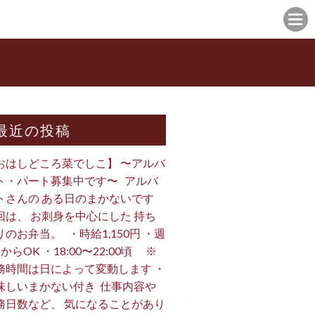
最近の投稿
おはしどころ菜でしこ】 〜アルバ
ト・パート募集中です〜 ⁡ ⁡ アルバ
トさんの ある日のまかないです ⁡
回は、 お刺身を中心にした 持ち
のお弁当。 ⁡ ⁡ ・時給1,150円 ・週
からOK ・18:00〜22:00頃 ※
務時間は日によって変動します ・
味しいまかない付き ⁡ 仕事内容や
務日数など、 気になることがあり