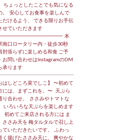
、 ちょっとしたことでも気になる
の。 ⁡ 安心してお食事を楽しんで
ただけるよう、 できる限りお手伝
させていただきます️ ⁡
━━━━━━━━━━━━━ ⁡ 本
駅南口ロータリー内・徒歩30秒
肩肘張らずに楽しめる和食 ご予
・お問い合わせはInstagramのDM
ら承ります ⁡
おはしどころ菜でしこ】 〜初めて
方には、まずこれを。〜 ⁡ ⁡ 天ぷら
盛り合わせ。 ⁡ ささみやトマトな
、 いろいろな天ぷらを楽しめます
、 ⁡ 初めてご来店される方には ま
、ささみ天を 梅タルタルで召し上
っていただきたいです。 ⁡ ふわっ
軽く揚げたささみ天に、 爽やかな