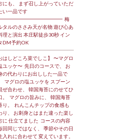
方にも、 まず召し上がっていただ
い一品です️ ⁡
━━━━━━━━━━━━━ ⁡ 梅
ルタルのささみ天が名物 遊び心あ
料理と演出 本庄駅徒歩30秒 イン
DM予約OK ⁡
おはしどころ菜でしこ】 〜マグロ
塩ユッケ〜 ⁡ 先日のコースで、 お
身の代わりにお出しした一品で
。 ⁡ マグロの塩ユッケを スプーン
混ぜ合わせ、 韓国海苔にのせてひ
口。 ⁡ マグロの旨みに、 韓国海苔
香り。 ⁡ れんこんチップの食感も
わり、 お刺身とはまた違った楽し
方に 仕立てました️ ⁡ コースの内容
毎回同じではなく、 季節やその日
仕入れに合わせて 変えています。