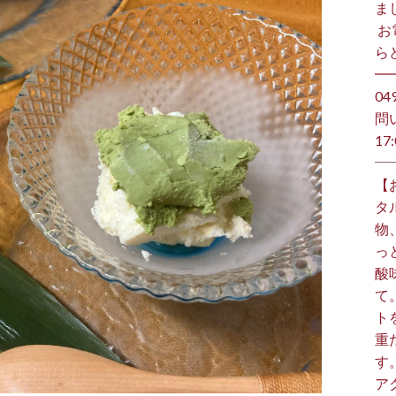
ま
⁡ 
らど
━
️0
問
17:
【
タ
物
っ
酸
て
ト
重
す
ア