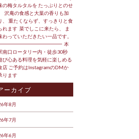
味の梅タルタルを たっぷりとのせ
。 ⁡ 沢庵の食感と大葉の香りも加
り、 重たくならず、すっきりと食
られます️ ⁡ 菜でしこに来たら、 ま
味わっていただきたい一品です。 ⁡
━━━━━━━━━━━━━ ⁡ 本
駅南口ロータリー内・徒歩30秒
遊び心ある料理を気軽に楽しめる
店 ご予約はInstagramのDMか
ります ⁡
アーカイブ
26年8月
26年7月
26年6月