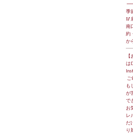
⁡ 
季

南
約
か
【
は
I
⁡
も
が
で
お
レ
だ
り