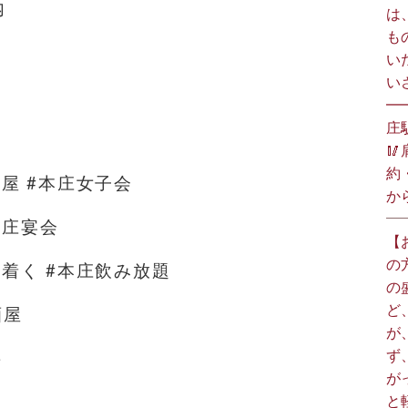
内
は
も
い
い
━
庄

約
酒屋 #本庄女子会
か
本庄宴会
【
の
ち着く #本庄飲み放題
の
ど
酒屋
が
ず
ト
が
と