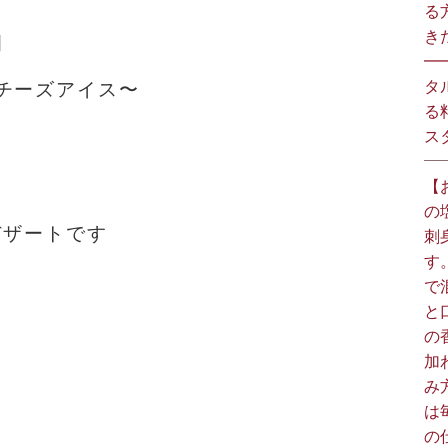
る
きた
］
━
タ
チーズアイス〜
る
スタ
【
の
デザートです
刺
す
で
と
の
加
み
は
の