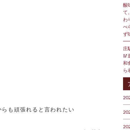
酸
崎
て
わ
べ
ず
━
庄

和食
ら承
20
からも頑張れると言われたい
20
20