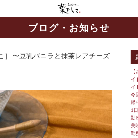
ブログ・お知らせ
こ］ 〜豆乳バニラと抹茶レアチーズ
【
イ
イ
今
帰り
1日
勤
美
勤