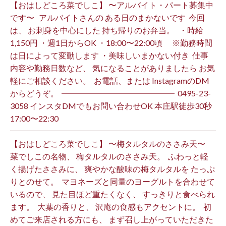
【おはしどころ菜でしこ】 〜アルバイト・パート募集中
です〜 ⁡ ⁡ アルバイトさんの ある日のまかないです ⁡ 今回
は、 お刺身を中心にした 持ち帰りのお弁当。 ⁡ ⁡ ・時給
1,150円 ・週1日からOK ・18:00〜22:00頃 ※勤務時間
は日によって変動します ・美味しいまかない付き ⁡ 仕事
内容や勤務日数など、 気になることがありましたら お気
軽にご相談ください。 ⁡ お電話、または InstagramのDM
からどうぞ。 ⁡ ━━━━━━━━━━━━━━ ⁡ ️0495-23-
3058 インスタDMでもお問い合わせOK 本庄駅徒歩30秒
17:00〜22:30 ⁡
【おはしどころ菜でしこ】 〜梅タルタルのささみ天〜 ⁡
菜でしこの名物、 梅タルタルのささみ天。 ⁡ ふわっと軽
く揚げたささみに、 爽やかな酸味の梅タルタルを たっぷ
りとのせて。 ⁡ マヨネーズと同量のヨーグルトを合わせて
いるので、 見た目ほど重たくなく、 すっきりと食べられ
ます。 ⁡ 大葉の香りと、 沢庵の食感もアクセントに。 ⁡ 初
めてご来店される方にも、 まず召し上がっていただきた