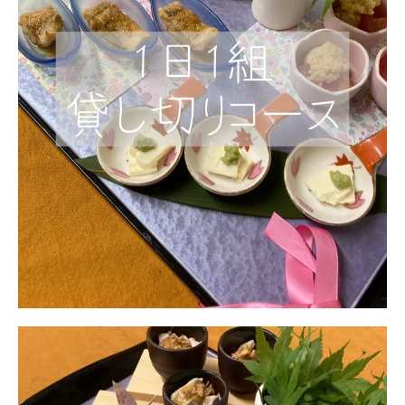
動
画
プ
レ