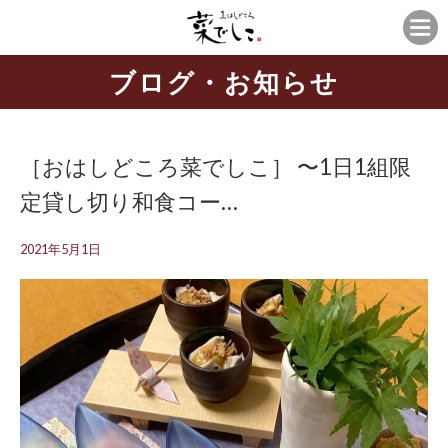
ブログ・お知らせ
［おはしどころ菜でしこ］ 〜1日1組限
定️貸し切り和食コー…
2021年5月1日