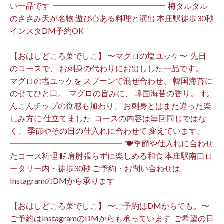
い一品です️ ⁡ ━━━━━━━━━━━━━━ ⁡ 梅タルタル
のささみ天が名物 遊び心ある料理と演出 本庄駅徒歩30秒
インスタDM予約OK ⁡
【おはしどころ菜でしこ】 〜マグロの塩ユッケ〜 ⁡ 先日
のコースで、 お刺身の代わりにお出しした一品です。 ⁡
マグロの塩ユッケを スプーンで混ぜ合わせ、 韓国海苔に
のせてひと口。 ⁡ マグロの旨みに、 韓国海苔の香り。 ⁡ れ
んこんチップの食感も加わり、 お刺身とはまた違った楽
しみ方に 仕立てました️ ⁡ コースの内容は毎回同じではな
く、 季節やその日の仕入れに合わせて 変えています。 ⁡
━━━━━━━━━━━━━━ ⁡ 🍽季節や仕入れに合わせ
たコース料理 🥢肩肘張らずに楽しめる和食 本庄駅南口ロ
ータリー内・徒歩30秒 ご予約・お問い合わせは
InstagramのDMから承ります ⁡
【おはしどころ菜でしこ】 〜ご予約はDMからでも。〜 ⁡
ご予約はInstagramのDMからも承っています ⁡ ご希望の日