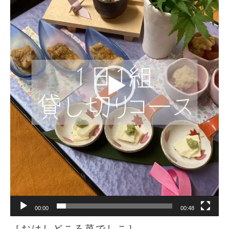
ー
ヤ
ー
00:00
00:48
［おはしどころ菜でしこ］