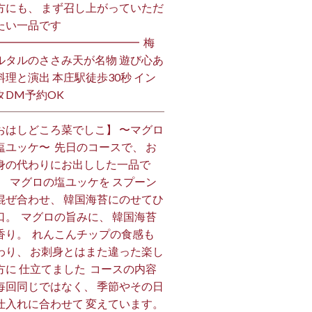
方にも、 まず召し上がっていただ
い一品です️ ⁡
━━━━━━━━━━━━━ ⁡ 梅
ルタルのささみ天が名物 遊び心あ
料理と演出 本庄駅徒歩30秒 イン
DM予約OK ⁡
おはしどころ菜でしこ】 〜マグロ
塩ユッケ〜 ⁡ 先日のコースで、 お
身の代わりにお出しした一品で
。 ⁡ マグロの塩ユッケを スプーン
混ぜ合わせ、 韓国海苔にのせてひ
口。 ⁡ マグロの旨みに、 韓国海苔
香り。 ⁡ れんこんチップの食感も
わり、 お刺身とはまた違った楽し
方に 仕立てました️ ⁡ コースの内容
毎回同じではなく、 季節やその日
仕入れに合わせて 変えています。