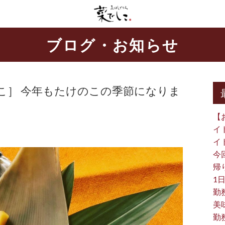
ブログ・お知らせ
こ］ 今年もたけのこの季節になりま
【
イ
イ
今
帰り
1日
勤
美
勤