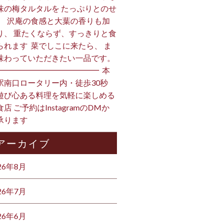
味の梅タルタルを たっぷりとのせ
。 ⁡ 沢庵の食感と大葉の香りも加
り、 重たくならず、すっきりと食
られます️ ⁡ 菜でしこに来たら、 ま
味わっていただきたい一品です。 ⁡
━━━━━━━━━━━━━ ⁡ 本
駅南口ロータリー内・徒歩30秒
遊び心ある料理を気軽に楽しめる
店 ご予約はInstagramのDMか
ります ⁡
アーカイブ
26年8月
26年7月
26年6月