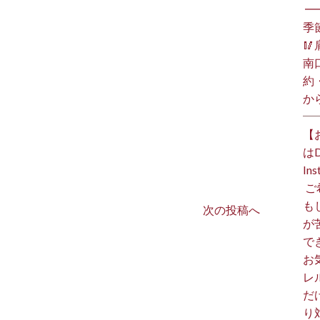
⁡ 
季

南
約
か
【
は
I
⁡
も
次の投稿へ
が
で
お
レ
だ
り