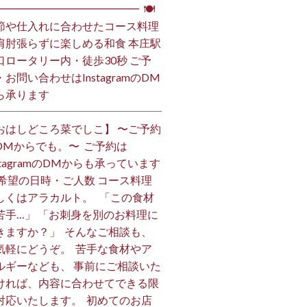
━━━━━━━━━━━━━━ ⁡ 🍽
節や仕入れに合わせたコース料理
肩肘張らずに楽しめる和食 本庄駅
口ロータリー内・徒歩30秒 ご予
・お問い合わせはInstagramのDM
ら承ります ⁡
おはしどころ菜でしこ】 〜ご予約
DMからでも。〜 ⁡ ご予約は
nstagramのDMからも承っています
 ご希望の日時・ご人数 コース料理
しくはアラカルト。 ⁡ ⁡ 「この食材
苦手…」 「お刺身を別のお料理に
きますか？」 ⁡ そんなご相談も、
気軽にどうぞ。 ⁡ 苦手な食材やア
ルギーなども、 事前にご相談いた
ければ、内容に合わせてできる限
対応いたします。 ⁡ 初めてのお店