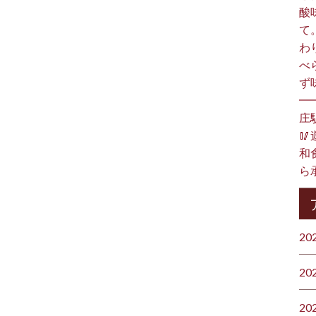
酸
て
わ
べ
ず
━
庄

和食
ら承
20
20
20