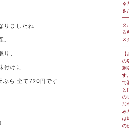
る
きた
］
━
タ
なりましたね
る
産。
スタ
取り、
【
の
味付けに
刺
す
天ぷら 全て790円です
で
と
の
加
み
は
内
の