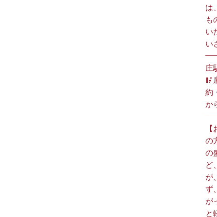
は
も
い
い
━
庄

約
か
【
の
の
ど
が
ず
が
と