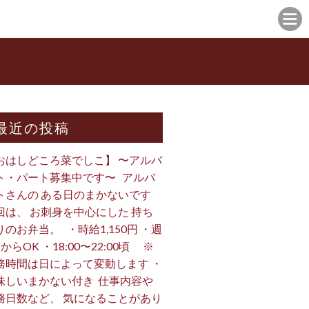
最近の投稿
おはしどころ菜でしこ】 〜アルバ
ト・パート募集中です〜 ⁡ ⁡ アルバ
トさんの ある日のまかないです ⁡
回は、 お刺身を中心にした 持ち
のお弁当。 ⁡ ⁡ ・時給1,150円 ・週
からOK ・18:00〜22:00頃 ※
務時間は日によって変動します ・
味しいまかない付き ⁡ 仕事内容や
務日数など、 気になることがあり