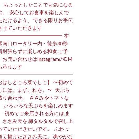
、 ちょっとしたことでも気になる
の。 ⁡ 安心してお食事を楽しんで
ただけるよう、 できる限りお手伝
させていただきます️ ⁡
━━━━━━━━━━━━━ ⁡ 本
駅南口ロータリー内・徒歩30秒
肩肘張らずに楽しめる和食 ご予
・お問い合わせはInstagramのDM
ら承ります ⁡
おはしどころ菜でしこ】 〜初めて
方には、まずこれを。〜 ⁡ ⁡ 天ぷら
盛り合わせ。 ⁡ ささみやトマトな
、 いろいろな天ぷらを楽しめます
、 ⁡ 初めてご来店される方には ま
、ささみ天を 梅タルタルで召し上
っていただきたいです。 ⁡ ふわっ
軽く揚げたささみ天に、 爽やかな