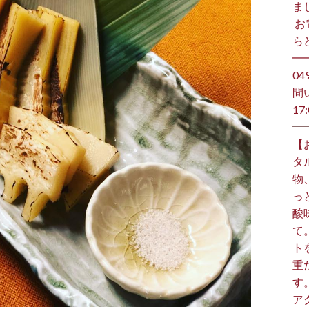
ま
⁡ 
らど
━
️0
問
17:
【
タ
物
っ
酸
て
ト
重
す
ア