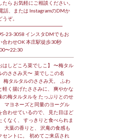
したら お気軽にご相談ください。
お電話、または InstagramのDMか
うぞ。 ⁡
━━━━━━━━━━━━━ ⁡
495-23-3058 インスタDMでもお
い合わせOK 本庄駅徒歩30秒
00〜22:30 ⁡
おはしどころ菜でしこ】 〜梅タル
ルのささみ天〜 ⁡ 菜でしこの名
、 梅タルタルのささみ天。 ⁡ ふわ
と軽く揚げたささみに、 爽やかな
味の梅タルタルを たっぷりとのせ
。 ⁡ マヨネーズと同量のヨーグル
を合わせているので、 見た目ほど
たくなく、 すっきりと食べられま
。 ⁡ 大葉の香りと、 沢庵の食感も
クセントに。 ⁡ 初めてご来店され