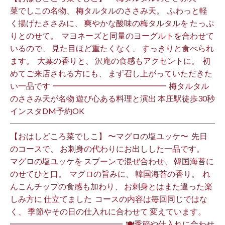
菜でしこの名物、 梅タルタルのささみ天。 ⁡ ふわっと軽
く揚げたささみに、 爽やかな酸味の梅タルタルを たっぷ
りとのせて。 ⁡ マヨネーズと同量のヨーグルトを合わせて
いるので、 見た目ほど重たくなく、 すっきりと食べられ
ます。 ⁡ 大葉の香りと、 沢庵の食感もアクセントに。 ⁡ 初
めてご来店される方にも、 まず召し上がっていただきた
い一品です️ ⁡ ━━━━━━━━━━━━━━ ⁡ 梅タルタル
のささみ天が名物 遊び心ある料理と演出 本庄駅徒歩30秒
インスタDM予約OK ⁡
【おはしどころ菜でしこ】 〜マグロの塩ユッケ〜 ⁡ 先日
のコースで、 お刺身の代わりにお出しした一品です。 ⁡
マグロの塩ユッケを スプーンで混ぜ合わせ、 韓国海苔に
のせてひと口。 ⁡ マグロの旨みに、 韓国海苔の香り。 ⁡ れ
んこんチップの食感も加わり、 お刺身とはまた違った楽
しみ方に 仕立てました️ ⁡ コースの内容は毎回同じではな
く、 季節やその日の仕入れに合わせて 変えています。 ⁡
━━━━━━━━━━━━━━ ⁡ 🍽季節や仕入れに合わせ