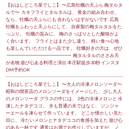
【おはしどころ菜でしこ】 〜広島牡蠣の天ぷら 梅タルタ
ルで〜 ⁡ カキフライとタルタルは、 黄金の組み合わせ。 ⁡
なら、牡蠣の天ぷらにも 合わないはずがないです ⁡ 広島
牡蠣をふわっと天ぷらにして、 自家製の梅タルタルをた
っぷり。 ⁡ 牡蠣の旨みに、 梅のさっぱりとした酸味がよ
く合います。 ⁡ フライとはまた少し違う、 軽い食べ心地
も楽しんでいただける一品です。 ⁡ 牡蠣好きの方は、ぜひ
⁡ ━━━━━━━━━━━━━━ ⁡ 梅タルタルのささみ天
が名物 遊び心ある料理と演出 本庄駅徒歩30秒 インスタ
DM予約OK ⁡
【おはしどころ菜でしこ】 〜大人の冷凍メロンソーダ〜 ⁡
昭和の喫茶店のメロンソーダをイメージした、 少し大人
のメロンソーダ ⁡ グラスの中には、 2色の冷凍メロンと 冷
凍したナタデココ。 ⁡ 氷も普通の氷ではなく、 ジンジャ
ーエールを凍らせて作っています。 ⁡ どこか懐かしい見た
目に、 冷たいメロンとナタデココの食感を加えた 遊び心
のある一杯です ⁡ 通常はお酒でお作りしていますが、 ノ