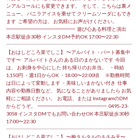
ンアルコールにも変更できます。 ⁡ そして、こちらは裏メ
ニュー。 バニラアイスを乗せて クリームソーダにもでき
ます ⁡ ご希望の方は、 お気軽にお声がけください。 ⁡
━━━━━━━━━━━━━━ ⁡ 遊び心ある料理と演出
本庄駅徒歩30秒 インスタDM予約OK 17:00〜22:30 ⁡
【おはしどころ菜でしこ】 〜アルバイト・パート募集中
です〜 ⁡ ⁡ アルバイトさんの ある日のまかないです ⁡ 今回
は、 お刺身を中心にした 持ち帰りのお弁当。 ⁡ ⁡ ・時給
1,150円 ・週1日からOK ・18:00〜22:00頃 ※勤務時間
は日によって変動します ・美味しいまかない付き ⁡ 仕事
内容や勤務日数など、 気になることがありましたら お気
軽にご相談ください。 ⁡ お電話、または InstagramのDM
からどうぞ。 ⁡ ━━━━━━━━━━━━━━ ⁡ ️0495-23-
3058 インスタDMでもお問い合わせOK 本庄駅徒歩30秒
17:00〜22:30 ⁡
【おはしどころ菜でしこ】 〜梅タルタルのささみ天〜 ⁡