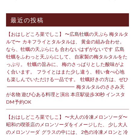
最近の投稿
【おはしどころ菜でしこ】 〜広島牡蠣の天ぷら 梅タルタ
ルで〜 ⁡ カキフライとタルタルは、 黄金の組み合わせ。 ⁡
なら、牡蠣の天ぷらにも 合わないはずがないです ⁡ 広島
牡蠣をふわっと天ぷらにして、 自家製の梅タルタルをた
っぷり。 ⁡ 牡蠣の旨みに、 梅のさっぱりとした酸味がよ
く合います。 ⁡ フライとはまた少し違う、 軽い食べ心地
も楽しんでいただける一品です。 ⁡ 牡蠣好きの方は、ぜひ
⁡ ━━━━━━━━━━━━━━ ⁡ 梅タルタルのささみ天
が名物 遊び心ある料理と演出 本庄駅徒歩30秒 インスタ
DM予約OK ⁡
【おはしどころ菜でしこ】 〜大人の冷凍メロンソーダ〜 ⁡
昭和の喫茶店のメロンソーダをイメージした、 少し大人
のメロンソーダ ⁡ グラスの中には、 2色の冷凍メロンと 冷