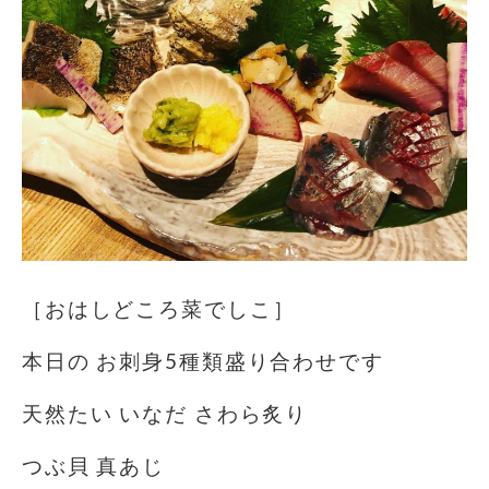
［おはしどころ菜でしこ］
本日の お刺身5種類盛り合わせです
天然たい いなだ さわら炙り
つぶ貝 真あじ