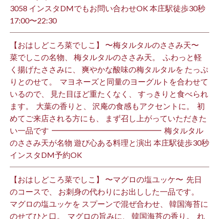
3058 インスタDMでもお問い合わせOK 本庄駅徒歩30秒
17:00〜22:30 ⁡
【おはしどころ菜でしこ】 〜梅タルタルのささみ天〜 ⁡
菜でしこの名物、 梅タルタルのささみ天。 ⁡ ふわっと軽
く揚げたささみに、 爽やかな酸味の梅タルタルを たっぷ
りとのせて。 ⁡ マヨネーズと同量のヨーグルトを合わせて
いるので、 見た目ほど重たくなく、 すっきりと食べられ
ます。 ⁡ 大葉の香りと、 沢庵の食感もアクセントに。 ⁡ 初
めてご来店される方にも、 まず召し上がっていただきた
い一品です️ ⁡ ━━━━━━━━━━━━━━ ⁡ 梅タルタル
のささみ天が名物 遊び心ある料理と演出 本庄駅徒歩30秒
インスタDM予約OK ⁡
【おはしどころ菜でしこ】 〜マグロの塩ユッケ〜 ⁡ 先日
のコースで、 お刺身の代わりにお出しした一品です。 ⁡
マグロの塩ユッケを スプーンで混ぜ合わせ、 韓国海苔に
のせてひと口。 ⁡ マグロの旨みに、 韓国海苔の香り。 ⁡ れ