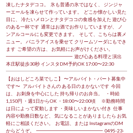
凍したナタデココ。 ⁡ 氷も普通の氷ではなく、 ジンジャ
ーエールを凍らせて作っています。 ⁡ どこか懐かしい見た
目に、 冷たいメロンとナタデココの食感を加えた 遊び心
のある一杯です ⁡ 通常はお酒でお作りしていますが、 ノ
ンアルコールにも変更できます。 ⁡ そして、こちらは裏メ
ニュー。 バニラアイスを乗せて クリームソーダにもでき
ます ⁡ ご希望の方は、 お気軽にお声がけください。 ⁡
━━━━━━━━━━━━━━ ⁡ 遊び心ある料理と演出
本庄駅徒歩30秒 インスタDM予約OK 17:00〜22:30 ⁡
【おはしどころ菜でしこ】 〜アルバイト・パート募集中
です〜 ⁡ ⁡ アルバイトさんの ある日のまかないです ⁡ 今回
は、 お刺身を中心にした 持ち帰りのお弁当。 ⁡ ⁡ ・時給
1,150円 ・週1日からOK ・18:00〜22:00頃 ※勤務時間
は日によって変動します ・美味しいまかない付き ⁡ 仕事
内容や勤務日数など、 気になることがありましたら お気
軽にご相談ください。 ⁡ お電話、または InstagramのDM
からどうぞ。 ⁡ ━━━━━━━━━━━━━━ ⁡ ️0495-23-