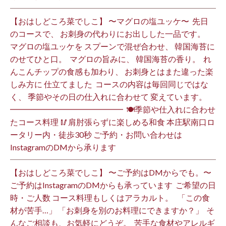
【おはしどころ菜でしこ】 〜マグロの塩ユッケ〜 ⁡ 先日
のコースで、 お刺身の代わりにお出しした一品です。 ⁡
マグロの塩ユッケを スプーンで混ぜ合わせ、 韓国海苔に
のせてひと口。 ⁡ マグロの旨みに、 韓国海苔の香り。 ⁡ れ
んこんチップの食感も加わり、 お刺身とはまた違った楽
しみ方に 仕立てました️ ⁡ コースの内容は毎回同じではな
く、 季節やその日の仕入れに合わせて 変えています。 ⁡
━━━━━━━━━━━━━━ ⁡ 🍽季節や仕入れに合わせ
たコース料理 🥢肩肘張らずに楽しめる和食 本庄駅南口ロ
ータリー内・徒歩30秒 ご予約・お問い合わせは
InstagramのDMから承ります ⁡
【おはしどころ菜でしこ】 〜ご予約はDMからでも。〜 ⁡
ご予約はInstagramのDMからも承っています ⁡ ご希望の日
時・ご人数 コース料理もしくはアラカルト。 ⁡ ⁡ 「この食
材が苦手…」 「お刺身を別のお料理にできますか？」 ⁡ そ
んなご相談も、お気軽にどうぞ。 ⁡ 苦手な食材やアレルギ