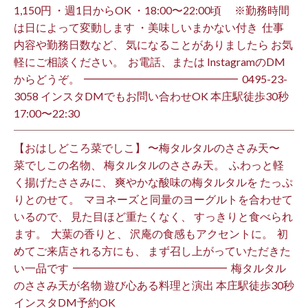
1,150円 ・週1日からOK ・18:00〜22:00頃 ※勤務時間
は日によって変動します ・美味しいまかない付き ⁡ 仕事
内容や勤務日数など、 気になることがありましたら お気
軽にご相談ください。 ⁡ お電話、または InstagramのDM
からどうぞ。 ⁡ ━━━━━━━━━━━━━━ ⁡ ️0495-23-
3058 インスタDMでもお問い合わせOK 本庄駅徒歩30秒
17:00〜22:30 ⁡
【おはしどころ菜でしこ】 〜梅タルタルのささみ天〜 ⁡
菜でしこの名物、 梅タルタルのささみ天。 ⁡ ふわっと軽
く揚げたささみに、 爽やかな酸味の梅タルタルを たっぷ
りとのせて。 ⁡ マヨネーズと同量のヨーグルトを合わせて
いるので、 見た目ほど重たくなく、 すっきりと食べられ
ます。 ⁡ 大葉の香りと、 沢庵の食感もアクセントに。 ⁡ 初
めてご来店される方にも、 まず召し上がっていただきた
い一品です️ ⁡ ━━━━━━━━━━━━━━ ⁡ 梅タルタル
のささみ天が名物 遊び心ある料理と演出 本庄駅徒歩30秒
インスタDM予約OK ⁡