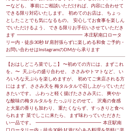
ーなども、 事前にご相談いただければ、内容に合わせて
できる限り対応いたします。 ⁡ 初めてのお店は、 ちょっ
としたことでも気になるもの。 ⁡ 安心してお食事を楽しん
でいただけるよう、 できる限りお手伝いさせていただき
ます️ ⁡ ━━━━━━━━━━━━━━ ⁡ 本庄駅南口ロータ
リー内・徒歩30秒 🥢肩肘張らずに楽しめる和食 ご予約・
お問い合わせはInstagramのDMから承ります ⁡
【おはしどころ菜でしこ】 〜初めての方には、まずこれ
を。〜 ⁡ ⁡ 天ぷらの盛り合わせ。 ⁡ ささみやトマトなど、 い
ろいろな天ぷらを楽しめますが、 ⁡ 初めてご来店される方
には まず、ささみ天を 梅タルタルで召し上がっていただ
きたいです。 ⁡ ふわっと軽く揚げたささみ天に、 爽やか
な酸味の梅タルタルを たっぷりとのせて。 ⁡ 沢庵の食感
と大葉の香りも加わり、 重たくならず、すっきりと食べ
られます️ ⁡ 菜でしこに来たら、 まず味わっていただきた
い一品です。 ⁡ ━━━━━━━━━━━━━━ ⁡ 本庄駅南
口ロータリー内・徒歩30秒 🥢遊び心ある料理を気軽に楽