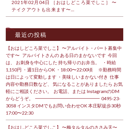
2021年02月04日 ［おはしどころ菜でしこ］ 〜
テイクアウトも出来ます️〜…
前へ
最近の投稿
【おはしどころ菜でしこ】 〜アルバイト・パート募集中
です〜 ⁡ ⁡ アルバイトさんの ある日のまかないです ⁡ 今回
は、 お刺身を中心にした 持ち帰りのお弁当。 ⁡ ⁡ ・時給
1,150円 ・週1日からOK ・18:00〜22:00頃 ※勤務時間
は日によって変動します ・美味しいまかない付き ⁡ 仕事
内容や勤務日数など、 気になることがありましたら お気
軽にご相談ください。 ⁡ お電話、または InstagramのDM
からどうぞ。 ⁡ ━━━━━━━━━━━━━━ ⁡ ️0495-23-
3058 インスタDMでもお問い合わせOK 本庄駅徒歩30秒
17:00〜22:30 ⁡
【おはしどころ菜でしこ】 〜梅タルタルのささみ天〜 ⁡