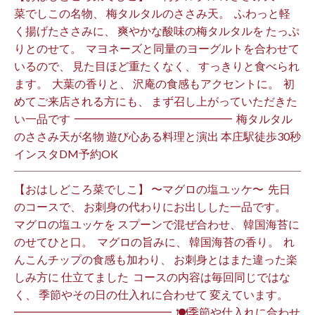
菜でしこの名物、 梅タルタルのささみ天。 ⁡ ふわっと軽
く揚げたささみに、 爽やかな酸味の梅タルタルを たっぷ
りとのせて。 ⁡ マヨネーズと同量のヨーグルトを合わせて
いるので、 見た目ほど重たくなく、 すっきりと食べられ
ます。 ⁡ 大葉の香りと、 沢庵の食感もアクセントに。 ⁡ 初
めてご来店される方にも、 まず召し上がっていただきた
い一品です️ ⁡ ━━━━━━━━━━━━━━ ⁡ 梅タルタル
のささみ天が名物 遊び心ある料理と演出 本庄駅徒歩30秒
インスタDM予約OK ⁡
【おはしどころ菜でしこ】 〜マグロの塩ユッケ〜 ⁡ 先日
のコースで、 お刺身の代わりにお出しした一品です。 ⁡
マグロの塩ユッケを スプーンで混ぜ合わせ、 韓国海苔に
のせてひと口。 ⁡ マグロの旨みに、 韓国海苔の香り。 ⁡ れ
んこんチップの食感も加わり、 お刺身とはまた違った楽
しみ方に 仕立てました️ ⁡ コースの内容は毎回同じではな
く、 季節やその日の仕入れに合わせて 変えています。 ⁡
━━━━━━━━━━━━━━ ⁡ 🍽季節や仕入れに合わせ