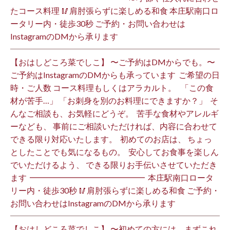
たコース料理 🥢肩肘張らずに楽しめる和食 本庄駅南口ロ
ータリー内・徒歩30秒 ご予約・お問い合わせは
InstagramのDMから承ります ⁡
【おはしどころ菜でしこ】 〜ご予約はDMからでも。〜 ⁡
ご予約はInstagramのDMからも承っています ⁡ ご希望の日
時・ご人数 コース料理もしくはアラカルト。 ⁡ ⁡ 「この食
材が苦手…」 「お刺身を別のお料理にできますか？」 ⁡ そ
んなご相談も、お気軽にどうぞ。 ⁡ 苦手な食材やアレルギ
ーなども、 事前にご相談いただければ、内容に合わせて
できる限り対応いたします。 ⁡ 初めてのお店は、 ちょっ
としたことでも気になるもの。 ⁡ 安心してお食事を楽しん
でいただけるよう、 できる限りお手伝いさせていただき
ます️ ⁡ ━━━━━━━━━━━━━━ ⁡ 本庄駅南口ロータ
リー内・徒歩30秒 🥢肩肘張らずに楽しめる和食 ご予約・
お問い合わせはInstagramのDMから承ります ⁡
【おはしどころ菜でしこ】 〜初めての方には、まずこれ