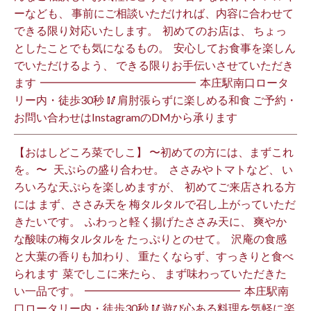
ーなども、 事前にご相談いただければ、内容に合わせて
できる限り対応いたします。 ⁡ 初めてのお店は、 ちょっ
としたことでも気になるもの。 ⁡ 安心してお食事を楽しん
でいただけるよう、 できる限りお手伝いさせていただき
ます️ ⁡ ━━━━━━━━━━━━━━ ⁡ 本庄駅南口ロータ
リー内・徒歩30秒 🥢肩肘張らずに楽しめる和食 ご予約・
お問い合わせはInstagramのDMから承ります ⁡
【おはしどころ菜でしこ】 〜初めての方には、まずこれ
を。〜 ⁡ ⁡ 天ぷらの盛り合わせ。 ⁡ ささみやトマトなど、 い
ろいろな天ぷらを楽しめますが、 ⁡ 初めてご来店される方
には まず、ささみ天を 梅タルタルで召し上がっていただ
きたいです。 ⁡ ふわっと軽く揚げたささみ天に、 爽やか
な酸味の梅タルタルを たっぷりとのせて。 ⁡ 沢庵の食感
と大葉の香りも加わり、 重たくならず、すっきりと食べ
られます️ ⁡ 菜でしこに来たら、 まず味わっていただきた
い一品です。 ⁡ ━━━━━━━━━━━━━━ ⁡ 本庄駅南
口ロータリー内・徒歩30秒 🥢遊び心ある料理を気軽に楽