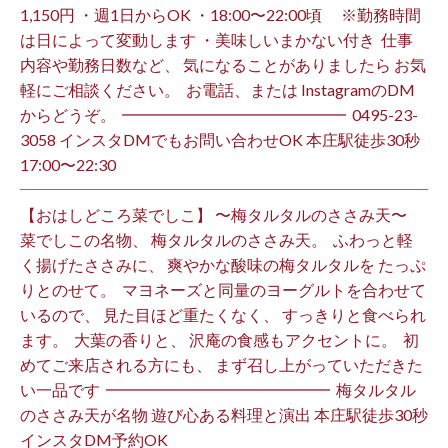
1,150円 ・週1日からOK ・18:00〜22:00頃 ※勤務時間
は日によって変動します ・美味しいまかない付き ⁡ 仕事
内容や勤務日数など、 気になることがありましたら お気
軽にご相談ください。 ⁡ お電話、または InstagramのDM
からどうぞ。 ⁡ ━━━━━━━━━━━━━━ ⁡ ️0495-23-
3058 インスタDMでもお問い合わせOK 本庄駅徒歩30秒
17:00〜22:30 ⁡
【おはしどころ菜でしこ】 〜梅タルタルのささみ天〜 ⁡
菜でしこの名物、 梅タルタルのささみ天。 ⁡ ふわっと軽
く揚げたささみに、 爽やかな酸味の梅タルタルを たっぷ
りとのせて。 ⁡ マヨネーズと同量のヨーグルトを合わせて
いるので、 見た目ほど重たくなく、 すっきりと食べられ
ます。 ⁡ 大葉の香りと、 沢庵の食感もアクセントに。 ⁡ 初
めてご来店される方にも、 まず召し上がっていただきた
い一品です️ ⁡ ━━━━━━━━━━━━━━ ⁡ 梅タルタル
のささみ天が名物 遊び心ある料理と演出 本庄駅徒歩30秒
インスタDM予約OK ⁡