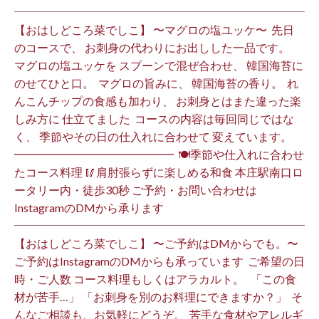
【おはしどころ菜でしこ】 〜マグロの塩ユッケ〜 ⁡ 先日
のコースで、 お刺身の代わりにお出しした一品です。 ⁡
マグロの塩ユッケを スプーンで混ぜ合わせ、 韓国海苔に
のせてひと口。 ⁡ マグロの旨みに、 韓国海苔の香り。 ⁡ れ
んこんチップの食感も加わり、 お刺身とはまた違った楽
しみ方に 仕立てました️ ⁡ コースの内容は毎回同じではな
く、 季節やその日の仕入れに合わせて 変えています。 ⁡
━━━━━━━━━━━━━━ ⁡ 🍽季節や仕入れに合わせ
たコース料理 🥢肩肘張らずに楽しめる和食 本庄駅南口ロ
ータリー内・徒歩30秒 ご予約・お問い合わせは
InstagramのDMから承ります ⁡
【おはしどころ菜でしこ】 〜ご予約はDMからでも。〜 ⁡
ご予約はInstagramのDMからも承っています ⁡ ご希望の日
時・ご人数 コース料理もしくはアラカルト。 ⁡ ⁡ 「この食
材が苦手…」 「お刺身を別のお料理にできますか？」 ⁡ そ
んなご相談も、お気軽にどうぞ。 ⁡ 苦手な食材やアレルギ