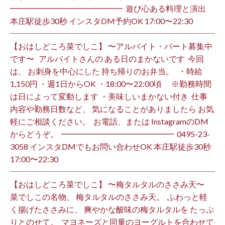
━━━━━━━━━━━━━━ ⁡ 遊び心ある料理と演出
本庄駅徒歩30秒 インスタDM予約OK 17:00〜22:30 ⁡
【おはしどころ菜でしこ】 〜アルバイト・パート募集中
です〜 ⁡ ⁡ アルバイトさんの ある日のまかないです ⁡ 今回
は、 お刺身を中心にした 持ち帰りのお弁当。 ⁡ ⁡ ・時給
1,150円 ・週1日からOK ・18:00〜22:00頃 ※勤務時間
は日によって変動します ・美味しいまかない付き ⁡ 仕事
内容や勤務日数など、 気になることがありましたら お気
軽にご相談ください。 ⁡ お電話、または InstagramのDM
からどうぞ。 ⁡ ━━━━━━━━━━━━━━ ⁡ ️0495-23-
3058 インスタDMでもお問い合わせOK 本庄駅徒歩30秒
17:00〜22:30 ⁡
【おはしどころ菜でしこ】 〜梅タルタルのささみ天〜 ⁡
菜でしこの名物、 梅タルタルのささみ天。 ⁡ ふわっと軽
く揚げたささみに、 爽やかな酸味の梅タルタルを たっぷ
りとのせて。 ⁡ マヨネーズと同量のヨーグルトを合わせて