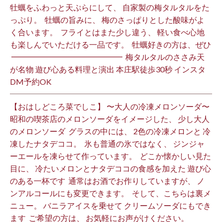
牡蠣をふわっと天ぷらにして、 自家製の梅タルタルをた
っぷり。 ⁡ 牡蠣の旨みに、 梅のさっぱりとした酸味がよ
く合います。 ⁡ フライとはまた少し違う、 軽い食べ心地
も楽しんでいただける一品です。 ⁡ 牡蠣好きの方は、ぜひ
⁡ ━━━━━━━━━━━━━━ ⁡ 梅タルタルのささみ天
が名物 遊び心ある料理と演出 本庄駅徒歩30秒 インスタ
DM予約OK ⁡
【おはしどころ菜でしこ】 〜大人の冷凍メロンソーダ〜 ⁡
昭和の喫茶店のメロンソーダをイメージした、 少し大人
のメロンソーダ ⁡ グラスの中には、 2色の冷凍メロンと 冷
凍したナタデココ。 ⁡ 氷も普通の氷ではなく、 ジンジャ
ーエールを凍らせて作っています。 ⁡ どこか懐かしい見た
目に、 冷たいメロンとナタデココの食感を加えた 遊び心
のある一杯です ⁡ 通常はお酒でお作りしていますが、 ノ
ンアルコールにも変更できます。 ⁡ そして、こちらは裏メ
ニュー。 バニラアイスを乗せて クリームソーダにもでき
ます ⁡ ご希望の方は、 お気軽にお声がけください。 ⁡