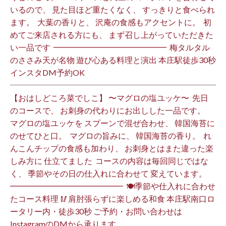
いるので、 見た目ほど重たくなく、 すっきりと食べられ
ます。 ⁡ 大葉の香りと、 沢庵の食感もアクセントに。 ⁡ 初
めてご来店される方にも、 まず召し上がっていただきた
い一品です️ ⁡ ━━━━━━━━━━━━━━ ⁡ 梅タルタル
のささみ天が名物 遊び心ある料理と演出 本庄駅徒歩30秒
インスタDM予約OK ⁡
【おはしどころ菜でしこ】 〜マグロの塩ユッケ〜 ⁡ 先日
のコースで、 お刺身の代わりにお出しした一品です。 ⁡
マグロの塩ユッケを スプーンで混ぜ合わせ、 韓国海苔に
のせてひと口。 ⁡ マグロの旨みに、 韓国海苔の香り。 ⁡ れ
んこんチップの食感も加わり、 お刺身とはまた違った楽
しみ方に 仕立てました️ ⁡ コースの内容は毎回同じではな
く、 季節やその日の仕入れに合わせて 変えています。 ⁡
━━━━━━━━━━━━━━ ⁡ 🍽季節や仕入れに合わせ
たコース料理 🥢肩肘張らずに楽しめる和食 本庄駅南口ロ
ータリー内・徒歩30秒 ご予約・お問い合わせは
InstagramのDMから承ります ⁡