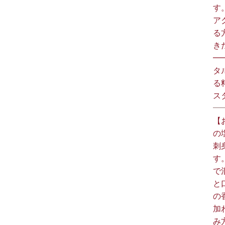
す
ア
る
きた
━
タ
る
スタ
【
の
刺
す
で
と
の
加
み