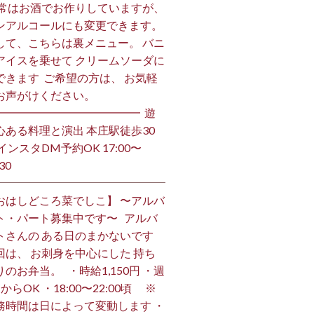
 通常はお酒でお作りしていますが、
ンアルコールにも変更できます。 ⁡
して、こちらは裏メニュー。 バニ
アイスを乗せて クリームソーダに
できます ⁡ ご希望の方は、 お気軽
お声がけください。 ⁡
━━━━━━━━━━━━━ ⁡ 遊
心ある料理と演出 本庄駅徒歩30
インスタDM予約OK 17:00〜
30 ⁡
おはしどころ菜でしこ】 〜アルバ
ト・パート募集中です〜 ⁡ ⁡ アルバ
トさんの ある日のまかないです ⁡
回は、 お刺身を中心にした 持ち
のお弁当。 ⁡ ⁡ ・時給1,150円 ・週
からOK ・18:00〜22:00頃 ※
務時間は日によって変動します ・