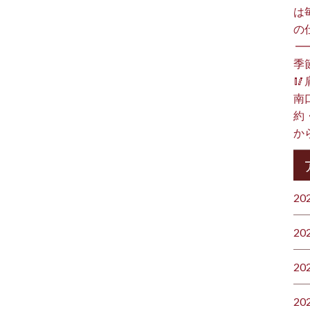
は
の
⁡ 
季

南
約
か
20
20
20
20