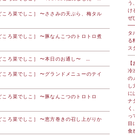
う
け
はしどころ菜でしこ］ 〜ささみの天ぷら、梅タル
ぜひ
━
タ
はしどころ菜でしこ］ 〜豚なんこつのトロトロ煮
る
スタ
はしどころ菜でしこ］ 〜本日のお通し〜 …
【
冷
はしどころ菜でしこ］ 〜グランドメニューのテイ
の
し
に
はしどころ菜でしこ］ 〜豚なんこつのトロトロ
ナ
く
っ
はしどころ菜でしこ］ 〜恵方巻きの召し上がりか
目
食