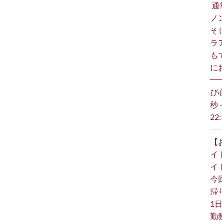
⁡
ノ
そ
ラ
も
に
━
び
秒 
22:
【
イ
イ
今
帰り
1日
勤