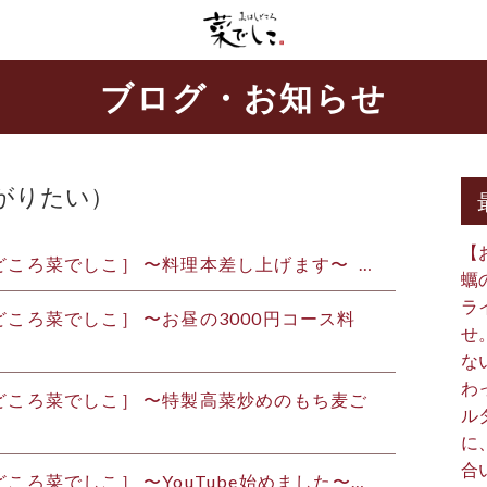
ブログ・お知らせ
がりたい）
【
はしどころ菜でしこ］ 〜料理本差し上げます〜 …
蠣
ラ
しどころ菜でしこ］ 〜お昼の3000円コース料
せ
な
わ
はしどころ菜でしこ］ 〜特製高菜炒めのもち麦ご
ル
に
合
どころ菜でしこ］ 〜YouTube始めました️〜 …