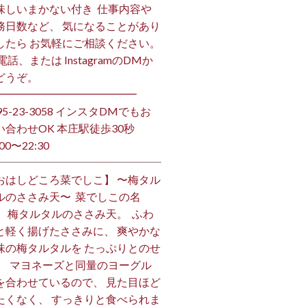
味しいまかない付き ⁡ 仕事内容や
務日数など、 気になることがあり
したら お気軽にご相談ください。
お電話、または InstagramのDMか
うぞ。 ⁡
━━━━━━━━━━━━━ ⁡
495-23-3058 インスタDMでもお
い合わせOK 本庄駅徒歩30秒
00〜22:30 ⁡
おはしどころ菜でしこ】 〜梅タル
ルのささみ天〜 ⁡ 菜でしこの名
、 梅タルタルのささみ天。 ⁡ ふわ
と軽く揚げたささみに、 爽やかな
味の梅タルタルを たっぷりとのせ
。 ⁡ マヨネーズと同量のヨーグル
を合わせているので、 見た目ほど
たくなく、 すっきりと食べられま