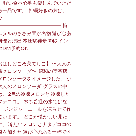
、 軽い食べ心地も楽しんでいただ
る一品です。 ⁡ 牡蠣好きの方は、
 ⁡
━━━━━━━━━━━━━ ⁡ 梅
ルタルのささみ天が名物 遊び心あ
料理と演出 本庄駅徒歩30秒 イン
DM予約OK ⁡
おはしどころ菜でしこ】 〜大人の
凍メロンソーダ〜 ⁡ 昭和の喫茶店
メロンソーダをイメージした、 少
大人のメロンソーダ ⁡ グラスの中
は、 2色の冷凍メロンと 冷凍した
タデココ。 ⁡ 氷も普通の氷ではな
、 ジンジャーエールを凍らせて作
ています。 ⁡ どこか懐かしい見た
に、 冷たいメロンとナタデココの
感を加えた 遊び心のある一杯です