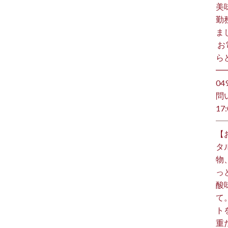
美
勤
ま
⁡ 
らど
━
️0
問
17:
【
タ
物
っ
酸
て
ト
重