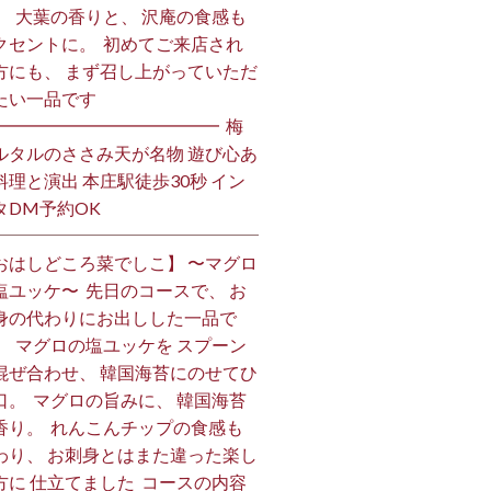
。 ⁡ 大葉の香りと、 沢庵の食感も
クセントに。 ⁡ 初めてご来店され
方にも、 まず召し上がっていただ
い一品です️ ⁡
━━━━━━━━━━━━━ ⁡ 梅
ルタルのささみ天が名物 遊び心あ
料理と演出 本庄駅徒歩30秒 イン
DM予約OK ⁡
おはしどころ菜でしこ】 〜マグロ
塩ユッケ〜 ⁡ 先日のコースで、 お
身の代わりにお出しした一品で
。 ⁡ マグロの塩ユッケを スプーン
混ぜ合わせ、 韓国海苔にのせてひ
口。 ⁡ マグロの旨みに、 韓国海苔
香り。 ⁡ れんこんチップの食感も
わり、 お刺身とはまた違った楽し
方に 仕立てました️ ⁡ コースの内容