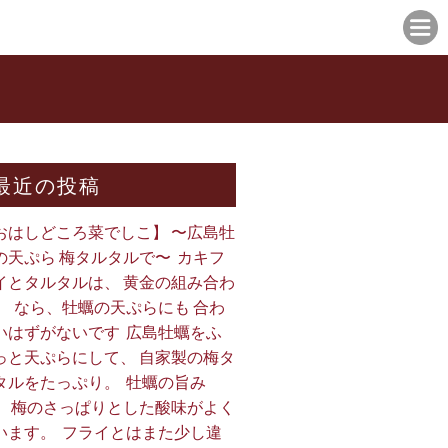
最近の投稿
おはしどころ菜でしこ】 〜広島牡
の天ぷら 梅タルタルで〜 ⁡ カキフ
イとタルタルは、 黄金の組み合わ
。 ⁡ なら、牡蠣の天ぷらにも 合わ
いはずがないです ⁡ 広島牡蠣をふ
っと天ぷらにして、 自家製の梅タ
タルをたっぷり。 ⁡ 牡蠣の旨み
、 梅のさっぱりとした酸味がよく
います。 ⁡ フライとはまた少し違