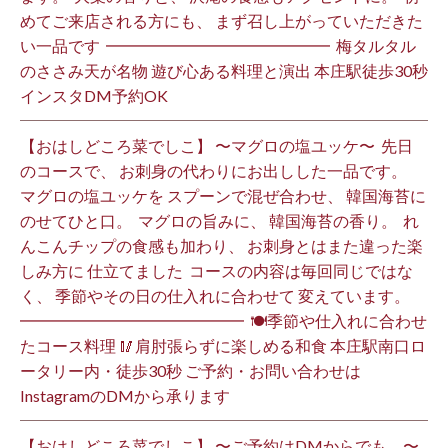
めてご来店される方にも、 まず召し上がっていただきた
い一品です️ ⁡ ━━━━━━━━━━━━━━ ⁡ 梅タルタル
のささみ天が名物 遊び心ある料理と演出 本庄駅徒歩30秒
インスタDM予約OK ⁡
【おはしどころ菜でしこ】 〜マグロの塩ユッケ〜 ⁡ 先日
のコースで、 お刺身の代わりにお出しした一品です。 ⁡
マグロの塩ユッケを スプーンで混ぜ合わせ、 韓国海苔に
のせてひと口。 ⁡ マグロの旨みに、 韓国海苔の香り。 ⁡ れ
んこんチップの食感も加わり、 お刺身とはまた違った楽
しみ方に 仕立てました️ ⁡ コースの内容は毎回同じではな
く、 季節やその日の仕入れに合わせて 変えています。 ⁡
━━━━━━━━━━━━━━ ⁡ 🍽季節や仕入れに合わせ
たコース料理 🥢肩肘張らずに楽しめる和食 本庄駅南口ロ
ータリー内・徒歩30秒 ご予約・お問い合わせは
InstagramのDMから承ります ⁡
【おはしどころ菜でしこ】 〜ご予約はDMからでも。〜 ⁡