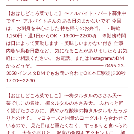
【おはしどころ菜でしこ】 〜アルバイト・パート募集中
です〜 ⁡ ⁡ アルバイトさんの ある日のまかないです ⁡ 今回
は、 お刺身を中心にした 持ち帰りのお弁当。 ⁡ ⁡ ・時給
1,150円 ・週1日からOK ・18:00〜22:00頃 ※勤務時間
は日によって変動します ・美味しいまかない付き ⁡ 仕事
内容や勤務日数など、 気になることがありましたら お気
軽にご相談ください。 ⁡ お電話、または InstagramのDM
からどうぞ。 ⁡ ━━━━━━━━━━━━━━ ⁡ ️0495-23-
3058 インスタDMでもお問い合わせOK 本庄駅徒歩30秒
17:00〜22:30 ⁡
【おはしどころ菜でしこ】 〜梅タルタルのささみ天〜 ⁡
菜でしこの名物、 梅タルタルのささみ天。 ⁡ ふわっと軽
く揚げたささみに、 爽やかな酸味の梅タルタルを たっぷ
りとのせて。 ⁡ マヨネーズと同量のヨーグルトを合わせて
いるので、 見た目ほど重たくなく、 すっきりと食べられ
ます。 ⁡ 大葉の香りと、 沢庵の食感もアクセントに。 ⁡ 初