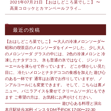
2021年07月21日 【おはしどころ菜でしこ】 〜
高菜コロッケとカマンベールフライ…
前へ
最近の投稿
【おはしどころ菜でしこ】 〜大人の冷凍メロンソーダ〜 ⁡
昭和の喫茶店のメロンソーダをイメージした、 少し大人
のメロンソーダ ⁡ グラスの中には、 2色の冷凍メロンと 冷
凍したナタデココ。 ⁡ 氷も普通の氷ではなく、 ジンジャ
ーエールを凍らせて作っています。 ⁡ どこか懐かしい見た
目に、 冷たいメロンとナタデココの食感を加えた 遊び心
のある一杯です ⁡ 通常はお酒でお作りしていますが、 ノ
ンアルコールにも変更できます。 ⁡ そして、こちらは裏メ
ニュー。 バニラアイスを乗せて クリームソーダにもでき
ます ⁡ ご希望の方は、 お気軽にお声がけください。 ⁡
━━━━━━━━━━━━━━ ⁡ 遊び心ある料理と演出
本庄駅徒歩30秒 インスタDM予約OK 17:00〜22:30 ⁡