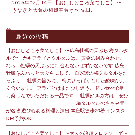
2026年07月14日 【おはしどころ菜でしこ】 〜
うなぎと大葉の和風春巻き〜 先日…
前へ
最近の投稿
【おはしどころ菜でしこ】 〜広島牡蠣の天ぷら 梅タルタ
ルで〜 ⁡ カキフライとタルタルは、 黄金の組み合わせ。 ⁡
なら、牡蠣の天ぷらにも 合わないはずがないです ⁡ 広島
牡蠣をふわっと天ぷらにして、 自家製の梅タルタルをた
っぷり。 ⁡ 牡蠣の旨みに、 梅のさっぱりとした酸味がよ
く合います。 ⁡ フライとはまた少し違う、 軽い食べ心地
も楽しんでいただける一品です。 ⁡ 牡蠣好きの方は、ぜひ
⁡ ━━━━━━━━━━━━━━ ⁡ 梅タルタルのささみ天
が名物 遊び心ある料理と演出 本庄駅徒歩30秒 インスタ
DM予約OK ⁡
【おはしどころ菜でしこ】 〜大人の冷凍メロンソーダ〜 ⁡