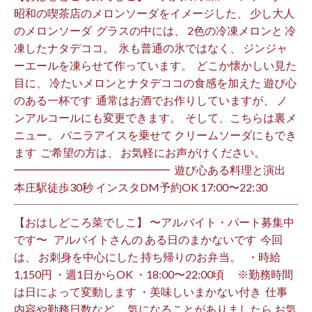
昭和の喫茶店のメロンソーダをイメージした、 少し大人
のメロンソーダ ⁡ グラスの中には、 2色の冷凍メロンと 冷
凍したナタデココ。 ⁡ 氷も普通の氷ではなく、 ジンジャ
ーエールを凍らせて作っています。 ⁡ どこか懐かしい見た
目に、 冷たいメロンとナタデココの食感を加えた 遊び心
のある一杯です ⁡ 通常はお酒でお作りしていますが、 ノ
ンアルコールにも変更できます。 ⁡ そして、こちらは裏メ
ニュー。 バニラアイスを乗せて クリームソーダにもでき
ます ⁡ ご希望の方は、 お気軽にお声がけください。 ⁡
━━━━━━━━━━━━━━ ⁡ 遊び心ある料理と演出
本庄駅徒歩30秒 インスタDM予約OK 17:00〜22:30 ⁡
【おはしどころ菜でしこ】 〜アルバイト・パート募集中
です〜 ⁡ ⁡ アルバイトさんの ある日のまかないです ⁡ 今回
は、 お刺身を中心にした 持ち帰りのお弁当。 ⁡ ⁡ ・時給
1,150円 ・週1日からOK ・18:00〜22:00頃 ※勤務時間
は日によって変動します ・美味しいまかない付き ⁡ 仕事
内容や勤務日数など、 気になることがありましたら お気