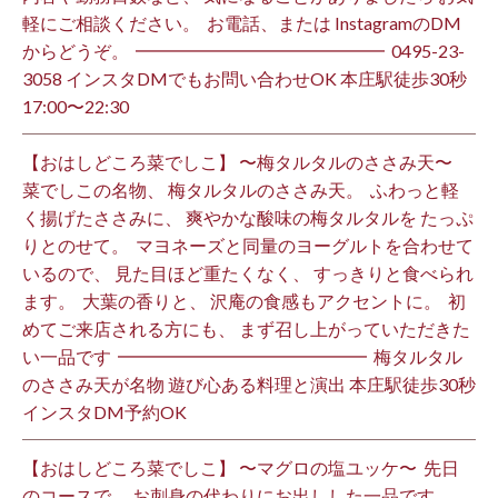
軽にご相談ください。 ⁡ お電話、または InstagramのDM
からどうぞ。 ⁡ ━━━━━━━━━━━━━━ ⁡ ️0495-23-
3058 インスタDMでもお問い合わせOK 本庄駅徒歩30秒
17:00〜22:30 ⁡
【おはしどころ菜でしこ】 〜梅タルタルのささみ天〜 ⁡
菜でしこの名物、 梅タルタルのささみ天。 ⁡ ふわっと軽
く揚げたささみに、 爽やかな酸味の梅タルタルを たっぷ
りとのせて。 ⁡ マヨネーズと同量のヨーグルトを合わせて
いるので、 見た目ほど重たくなく、 すっきりと食べられ
ます。 ⁡ 大葉の香りと、 沢庵の食感もアクセントに。 ⁡ 初
めてご来店される方にも、 まず召し上がっていただきた
い一品です️ ⁡ ━━━━━━━━━━━━━━ ⁡ 梅タルタル
のささみ天が名物 遊び心ある料理と演出 本庄駅徒歩30秒
インスタDM予約OK ⁡
【おはしどころ菜でしこ】 〜マグロの塩ユッケ〜 ⁡ 先日
のコースで、 お刺身の代わりにお出しした一品です。 ⁡