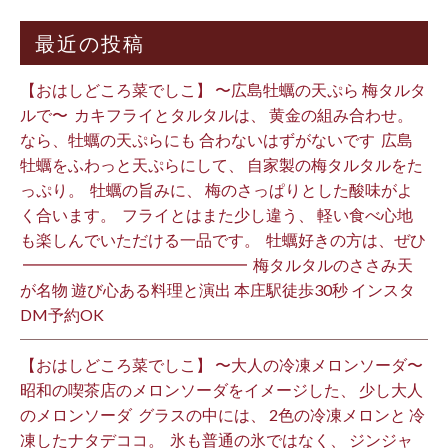
最近の投稿
【おはしどころ菜でしこ】 〜広島牡蠣の天ぷら 梅タルタ
ルで〜 ⁡ カキフライとタルタルは、 黄金の組み合わせ。 ⁡
なら、牡蠣の天ぷらにも 合わないはずがないです ⁡ 広島
牡蠣をふわっと天ぷらにして、 自家製の梅タルタルをた
っぷり。 ⁡ 牡蠣の旨みに、 梅のさっぱりとした酸味がよ
く合います。 ⁡ フライとはまた少し違う、 軽い食べ心地
も楽しんでいただける一品です。 ⁡ 牡蠣好きの方は、ぜひ
⁡ ━━━━━━━━━━━━━━ ⁡ 梅タルタルのささみ天
が名物 遊び心ある料理と演出 本庄駅徒歩30秒 インスタ
DM予約OK ⁡
【おはしどころ菜でしこ】 〜大人の冷凍メロンソーダ〜 ⁡
昭和の喫茶店のメロンソーダをイメージした、 少し大人
のメロンソーダ ⁡ グラスの中には、 2色の冷凍メロンと 冷
凍したナタデココ。 ⁡ 氷も普通の氷ではなく、 ジンジャ