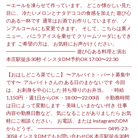
ーエールを凍らせて作っています。 ⁡ どこか懐かしい見た
目に、 冷たいメロンとナタデココの食感を加えた 遊び心
のある一杯です ⁡ 通常はお酒でお作りしていますが、 ノ
ンアルコールにも変更できます。 ⁡ そして、こちらは裏メ
ニュー。 バニラアイスを乗せて クリームソーダにもでき
ます ⁡ ご希望の方は、 お気軽にお声がけください。 ⁡
━━━━━━━━━━━━━━ ⁡ 遊び心ある料理と演出
本庄駅徒歩30秒 インスタDM予約OK 17:00〜22:30 ⁡
【おはしどころ菜でしこ】 〜アルバイト・パート募集中
です〜 ⁡ ⁡ アルバイトさんの ある日のまかないです ⁡ 今回
は、 お刺身を中心にした 持ち帰りのお弁当。 ⁡ ⁡ ・時給
1,150円 ・週1日からOK ・18:00〜22:00頃 ※勤務時間
は日によって変動します ・美味しいまかない付き ⁡ 仕事
内容や勤務日数など、 気になることがありましたら お気
軽にご相談ください。 ⁡ お電話、または InstagramのDM
からどうぞ。 ⁡ ━━━━━━━━━━━━━━ ⁡ ️0495-23-
3058 インスタDMでもお問い合わせOK 本庄駅徒歩30秒