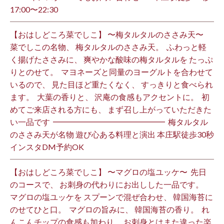
17:00〜22:30 ⁡
【おはしどころ菜でしこ】 〜梅タルタルのささみ天〜 ⁡
菜でしこの名物、 梅タルタルのささみ天。 ⁡ ふわっと軽
く揚げたささみに、 爽やかな酸味の梅タルタルを たっぷ
りとのせて。 ⁡ マヨネーズと同量のヨーグルトを合わせて
いるので、 見た目ほど重たくなく、 すっきりと食べられ
ます。 ⁡ 大葉の香りと、 沢庵の食感もアクセントに。 ⁡ 初
めてご来店される方にも、 まず召し上がっていただきた
い一品です️ ⁡ ━━━━━━━━━━━━━━ ⁡ 梅タルタル
のささみ天が名物 遊び心ある料理と演出 本庄駅徒歩30秒
インスタDM予約OK ⁡
【おはしどころ菜でしこ】 〜マグロの塩ユッケ〜 ⁡ 先日
のコースで、 お刺身の代わりにお出しした一品です。 ⁡
マグロの塩ユッケを スプーンで混ぜ合わせ、 韓国海苔に
のせてひと口。 ⁡ マグロの旨みに、 韓国海苔の香り。 ⁡ れ
んこんチップの食感も加わり、 お刺身とはまた違った楽