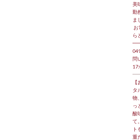
美
勤
ま
⁡ 
らど
━
️0
問
17:
【
タ
物
っ
酸
て
ト
重