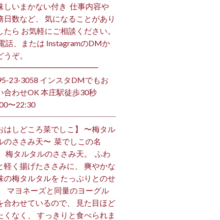
味しいまかない付き ⁡ 仕事内容や
務日数など、 気になることがあり
したら お気軽にご相談ください。
お電話、または InstagramのDMか
うぞ。 ⁡
━━━━━━━━━━━━━ ⁡
495-23-3058 インスタDMでもお
い合わせOK 本庄駅徒歩30秒
00〜22:30 ⁡
おはしどころ菜でしこ】 〜梅タル
ルのささみ天〜 ⁡ 菜でしこの名
、 梅タルタルのささみ天。 ⁡ ふわ
と軽く揚げたささみに、 爽やかな
味の梅タルタルを たっぷりとのせ
。 ⁡ マヨネーズと同量のヨーグル
を合わせているので、 見た目ほど
たくなく、 すっきりと食べられま