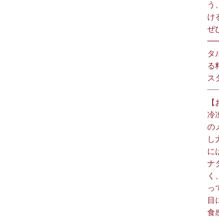
う
け
ぜひ
━
タ
る
スタ
【
冷
の
し
に
ナ
く
っ
目
食