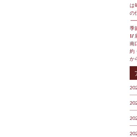
は
の
⁡ 
季

南
約
か
20
20
20
20