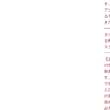
す
ア
る
きた
━
タ
る
スタ
【
の
刺
す
で
と
の
加
み