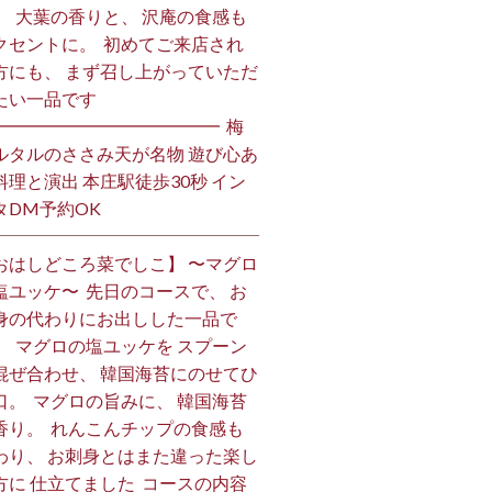
。 ⁡ 大葉の香りと、 沢庵の食感も
クセントに。 ⁡ 初めてご来店され
方にも、 まず召し上がっていただ
い一品です️ ⁡
━━━━━━━━━━━━━ ⁡ 梅
ルタルのささみ天が名物 遊び心あ
料理と演出 本庄駅徒歩30秒 イン
DM予約OK ⁡
おはしどころ菜でしこ】 〜マグロ
塩ユッケ〜 ⁡ 先日のコースで、 お
身の代わりにお出しした一品で
。 ⁡ マグロの塩ユッケを スプーン
混ぜ合わせ、 韓国海苔にのせてひ
口。 ⁡ マグロの旨みに、 韓国海苔
香り。 ⁡ れんこんチップの食感も
わり、 お刺身とはまた違った楽し
方に 仕立てました️ ⁡ コースの内容