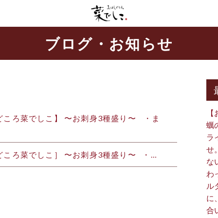
ブログ・お知らせ
）
【
どころ菜でしこ】 〜お刺身3種盛り〜 ⁡ ⁡ ・ま
蠣
ラ
せ
はしどころ菜でしこ］ 〜お刺身3種盛り〜 ・…
な
わ
ル
に
合