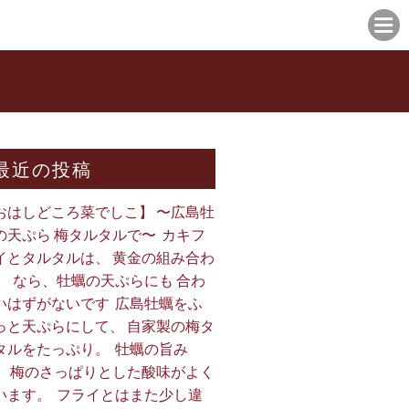
最近の投稿
おはしどころ菜でしこ】 〜広島牡
の天ぷら 梅タルタルで〜 ⁡ カキフ
イとタルタルは、 黄金の組み合わ
。 ⁡ なら、牡蠣の天ぷらにも 合わ
いはずがないです ⁡ 広島牡蠣をふ
っと天ぷらにして、 自家製の梅タ
タルをたっぷり。 ⁡ 牡蠣の旨み
、 梅のさっぱりとした酸味がよく
います。 ⁡ フライとはまた少し違