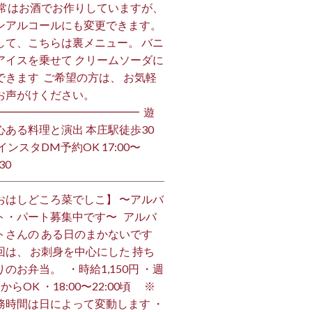
 通常はお酒でお作りしていますが、
ンアルコールにも変更できます。 ⁡
して、こちらは裏メニュー。 バニ
アイスを乗せて クリームソーダに
できます ⁡ ご希望の方は、 お気軽
お声がけください。 ⁡
━━━━━━━━━━━━━ ⁡ 遊
心ある料理と演出 本庄駅徒歩30
インスタDM予約OK 17:00〜
30 ⁡
おはしどころ菜でしこ】 〜アルバ
ト・パート募集中です〜 ⁡ ⁡ アルバ
トさんの ある日のまかないです ⁡
回は、 お刺身を中心にした 持ち
のお弁当。 ⁡ ⁡ ・時給1,150円 ・週
からOK ・18:00〜22:00頃 ※
務時間は日によって変動します ・