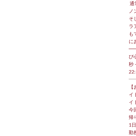
⁡
ノ
そ
ラ
も
に
━
び
秒 
22:
【
イ
イ
今
帰り
1日
勤