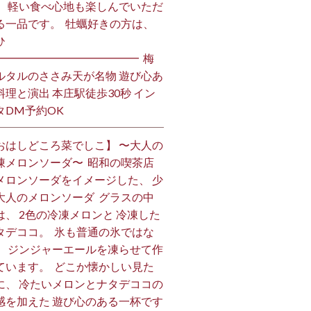
、 軽い食べ心地も楽しんでいただ
る一品です。 ⁡ 牡蠣好きの方は、
 ⁡
━━━━━━━━━━━━━ ⁡ 梅
ルタルのささみ天が名物 遊び心あ
料理と演出 本庄駅徒歩30秒 イン
DM予約OK ⁡
おはしどころ菜でしこ】 〜大人の
凍メロンソーダ〜 ⁡ 昭和の喫茶店
メロンソーダをイメージした、 少
大人のメロンソーダ ⁡ グラスの中
は、 2色の冷凍メロンと 冷凍した
タデココ。 ⁡ 氷も普通の氷ではな
、 ジンジャーエールを凍らせて作
ています。 ⁡ どこか懐かしい見た
に、 冷たいメロンとナタデココの
感を加えた 遊び心のある一杯です