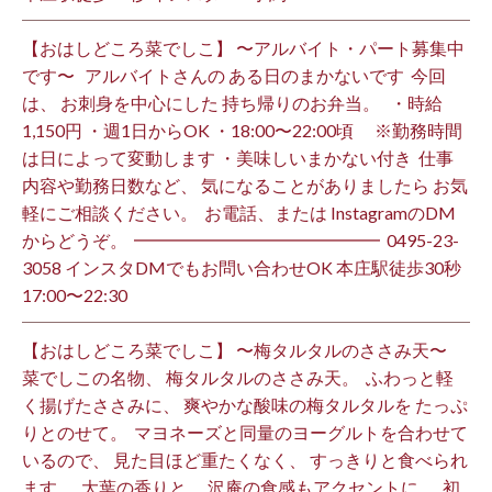
【おはしどころ菜でしこ】 〜アルバイト・パート募集中
です〜 ⁡ ⁡ アルバイトさんの ある日のまかないです ⁡ 今回
は、 お刺身を中心にした 持ち帰りのお弁当。 ⁡ ⁡ ・時給
1,150円 ・週1日からOK ・18:00〜22:00頃 ※勤務時間
は日によって変動します ・美味しいまかない付き ⁡ 仕事
内容や勤務日数など、 気になることがありましたら お気
軽にご相談ください。 ⁡ お電話、または InstagramのDM
からどうぞ。 ⁡ ━━━━━━━━━━━━━━ ⁡ ️0495-23-
3058 インスタDMでもお問い合わせOK 本庄駅徒歩30秒
17:00〜22:30 ⁡
【おはしどころ菜でしこ】 〜梅タルタルのささみ天〜 ⁡
菜でしこの名物、 梅タルタルのささみ天。 ⁡ ふわっと軽
く揚げたささみに、 爽やかな酸味の梅タルタルを たっぷ
りとのせて。 ⁡ マヨネーズと同量のヨーグルトを合わせて
いるので、 見た目ほど重たくなく、 すっきりと食べられ
ます。 ⁡ 大葉の香りと、 沢庵の食感もアクセントに。 ⁡ 初