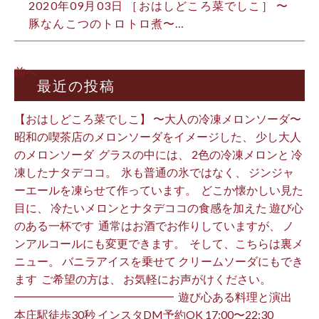
2020年09月03日 ［おはしどころ菜でしこ］ 〜
豚なんこつのトロトロ煮〜 …
前へ
最近の投稿
【おはしどころ菜でしこ】 〜大人の冷凍メロンソーダ〜 ⁡
昭和の喫茶店のメロンソーダをイメージした、 少し大人
のメロンソーダ ⁡ グラスの中には、 2色の冷凍メロンと 冷
凍したナタデココ。 ⁡ 氷も普通の氷ではなく、 ジンジャ
ーエールを凍らせて作っています。 ⁡ どこか懐かしい見た
目に、 冷たいメロンとナタデココの食感を加えた 遊び心
のある一杯です ⁡ 通常はお酒でお作りしていますが、 ノ
ンアルコールにも変更できます。 ⁡ そして、こちらは裏メ
ニュー。 バニラアイスを乗せて クリームソーダにもでき
ます ⁡ ご希望の方は、 お気軽にお声がけください。 ⁡
━━━━━━━━━━━━━━ ⁡ 遊び心ある料理と演出
本庄駅徒歩30秒 インスタDM予約OK 17:00〜22:30 ⁡