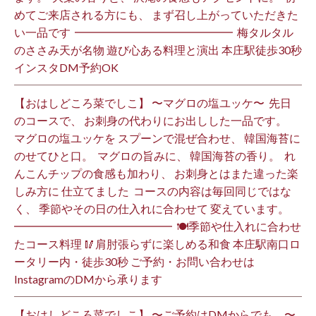
めてご来店される方にも、 まず召し上がっていただきた
い一品です️ ⁡ ━━━━━━━━━━━━━━ ⁡ 梅タルタル
のささみ天が名物 遊び心ある料理と演出 本庄駅徒歩30秒
インスタDM予約OK ⁡
【おはしどころ菜でしこ】 〜マグロの塩ユッケ〜 ⁡ 先日
のコースで、 お刺身の代わりにお出しした一品です。 ⁡
マグロの塩ユッケを スプーンで混ぜ合わせ、 韓国海苔に
のせてひと口。 ⁡ マグロの旨みに、 韓国海苔の香り。 ⁡ れ
んこんチップの食感も加わり、 お刺身とはまた違った楽
しみ方に 仕立てました️ ⁡ コースの内容は毎回同じではな
く、 季節やその日の仕入れに合わせて 変えています。 ⁡
━━━━━━━━━━━━━━ ⁡ 🍽季節や仕入れに合わせ
たコース料理 🥢肩肘張らずに楽しめる和食 本庄駅南口ロ
ータリー内・徒歩30秒 ご予約・お問い合わせは
InstagramのDMから承ります ⁡
【おはしどころ菜でしこ】 〜ご予約はDMからでも。〜 ⁡