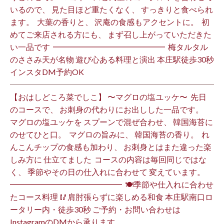
いるので、 見た目ほど重たくなく、 すっきりと食べられ
ます。 ⁡ 大葉の香りと、 沢庵の食感もアクセントに。 ⁡ 初
めてご来店される方にも、 まず召し上がっていただきた
い一品です️ ⁡ ━━━━━━━━━━━━━━ ⁡ 梅タルタル
のささみ天が名物 遊び心ある料理と演出 本庄駅徒歩30秒
インスタDM予約OK ⁡
【おはしどころ菜でしこ】 〜マグロの塩ユッケ〜 ⁡ 先日
のコースで、 お刺身の代わりにお出しした一品です。 ⁡
マグロの塩ユッケを スプーンで混ぜ合わせ、 韓国海苔に
のせてひと口。 ⁡ マグロの旨みに、 韓国海苔の香り。 ⁡ れ
んこんチップの食感も加わり、 お刺身とはまた違った楽
しみ方に 仕立てました️ ⁡ コースの内容は毎回同じではな
く、 季節やその日の仕入れに合わせて 変えています。 ⁡
━━━━━━━━━━━━━━ ⁡ 🍽季節や仕入れに合わせ
たコース料理 🥢肩肘張らずに楽しめる和食 本庄駅南口ロ
ータリー内・徒歩30秒 ご予約・お問い合わせは
InstagramのDMから承ります ⁡