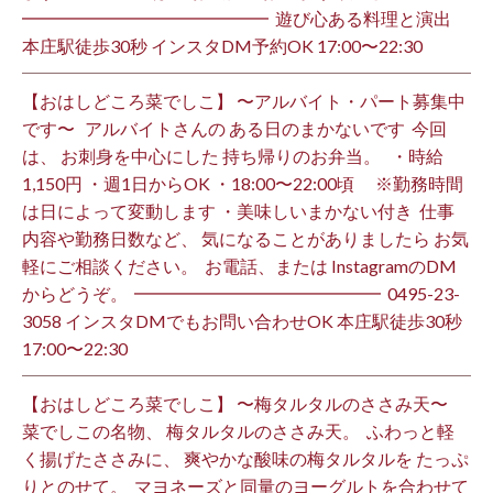
━━━━━━━━━━━━━━ ⁡ 遊び心ある料理と演出
本庄駅徒歩30秒 インスタDM予約OK 17:00〜22:30 ⁡
【おはしどころ菜でしこ】 〜アルバイト・パート募集中
です〜 ⁡ ⁡ アルバイトさんの ある日のまかないです ⁡ 今回
は、 お刺身を中心にした 持ち帰りのお弁当。 ⁡ ⁡ ・時給
1,150円 ・週1日からOK ・18:00〜22:00頃 ※勤務時間
は日によって変動します ・美味しいまかない付き ⁡ 仕事
内容や勤務日数など、 気になることがありましたら お気
軽にご相談ください。 ⁡ お電話、または InstagramのDM
からどうぞ。 ⁡ ━━━━━━━━━━━━━━ ⁡ ️0495-23-
3058 インスタDMでもお問い合わせOK 本庄駅徒歩30秒
17:00〜22:30 ⁡
【おはしどころ菜でしこ】 〜梅タルタルのささみ天〜 ⁡
菜でしこの名物、 梅タルタルのささみ天。 ⁡ ふわっと軽
く揚げたささみに、 爽やかな酸味の梅タルタルを たっぷ
りとのせて。 ⁡ マヨネーズと同量のヨーグルトを合わせて