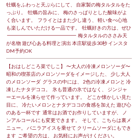
牡蠣をふわっと天ぷらにして、 自家製の梅タルタルをた
っぷり。 ⁡ 牡蠣の旨みに、 梅のさっぱりとした酸味がよ
く合います。 ⁡ フライとはまた少し違う、 軽い食べ心地
も楽しんでいただける一品です。 ⁡ 牡蠣好きの方は、ぜひ
⁡ ━━━━━━━━━━━━━━ ⁡ 梅タルタルのささみ天
が名物 遊び心ある料理と演出 本庄駅徒歩30秒 インスタ
DM予約OK ⁡
【おはしどころ菜でしこ】 〜大人の冷凍メロンソーダ〜 ⁡
昭和の喫茶店のメロンソーダをイメージした、 少し大人
のメロンソーダ ⁡ グラスの中には、 2色の冷凍メロンと 冷
凍したナタデココ。 ⁡ 氷も普通の氷ではなく、 ジンジャ
ーエールを凍らせて作っています。 ⁡ どこか懐かしい見た
目に、 冷たいメロンとナタデココの食感を加えた 遊び心
のある一杯です ⁡ 通常はお酒でお作りしていますが、 ノ
ンアルコールにも変更できます。 ⁡ そして、こちらは裏メ
ニュー。 バニラアイスを乗せて クリームソーダにもでき
ます ⁡ ご希望の方は、 お気軽にお声がけください。 ⁡