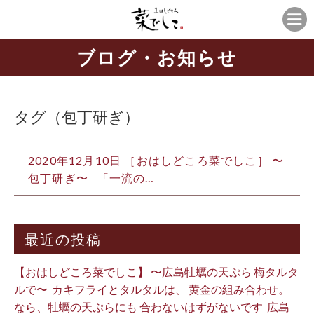
ブログ・お知らせ
タグ（包丁研ぎ）
2020年12月10日 ［おはしどころ菜でしこ］ 〜
包丁研ぎ〜 「一流の…
最近の投稿
【おはしどころ菜でしこ】 〜広島牡蠣の天ぷら 梅タルタ
ルで〜 ⁡ カキフライとタルタルは、 黄金の組み合わせ。 ⁡
なら、牡蠣の天ぷらにも 合わないはずがないです ⁡ 広島