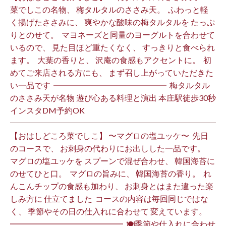
菜でしこの名物、 梅タルタルのささみ天。 ⁡ ふわっと軽
く揚げたささみに、 爽やかな酸味の梅タルタルを たっぷ
りとのせて。 ⁡ マヨネーズと同量のヨーグルトを合わせて
いるので、 見た目ほど重たくなく、 すっきりと食べられ
ます。 ⁡ 大葉の香りと、 沢庵の食感もアクセントに。 ⁡ 初
めてご来店される方にも、 まず召し上がっていただきた
い一品です️ ⁡ ━━━━━━━━━━━━━━ ⁡ 梅タルタル
のささみ天が名物 遊び心ある料理と演出 本庄駅徒歩30秒
インスタDM予約OK ⁡
【おはしどころ菜でしこ】 〜マグロの塩ユッケ〜 ⁡ 先日
のコースで、 お刺身の代わりにお出しした一品です。 ⁡
マグロの塩ユッケを スプーンで混ぜ合わせ、 韓国海苔に
のせてひと口。 ⁡ マグロの旨みに、 韓国海苔の香り。 ⁡ れ
んこんチップの食感も加わり、 お刺身とはまた違った楽
しみ方に 仕立てました️ ⁡ コースの内容は毎回同じではな
く、 季節やその日の仕入れに合わせて 変えています。 ⁡
━━━━━━━━━━━━━━ ⁡ 🍽季節や仕入れに合わせ