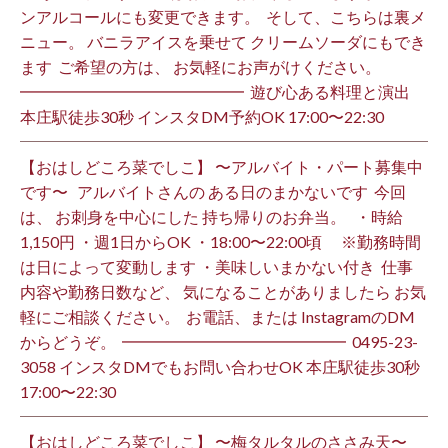
ンアルコールにも変更できます。 ⁡ そして、こちらは裏メ
ニュー。 バニラアイスを乗せて クリームソーダにもでき
ます ⁡ ご希望の方は、 お気軽にお声がけください。 ⁡
━━━━━━━━━━━━━━ ⁡ 遊び心ある料理と演出
本庄駅徒歩30秒 インスタDM予約OK 17:00〜22:30 ⁡
【おはしどころ菜でしこ】 〜アルバイト・パート募集中
です〜 ⁡ ⁡ アルバイトさんの ある日のまかないです ⁡ 今回
は、 お刺身を中心にした 持ち帰りのお弁当。 ⁡ ⁡ ・時給
1,150円 ・週1日からOK ・18:00〜22:00頃 ※勤務時間
は日によって変動します ・美味しいまかない付き ⁡ 仕事
内容や勤務日数など、 気になることがありましたら お気
軽にご相談ください。 ⁡ お電話、または InstagramのDM
からどうぞ。 ⁡ ━━━━━━━━━━━━━━ ⁡ ️0495-23-
3058 インスタDMでもお問い合わせOK 本庄駅徒歩30秒
17:00〜22:30 ⁡
【おはしどころ菜でしこ】 〜梅タルタルのささみ天〜 ⁡