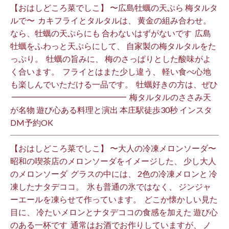
【おはしどころ菜でしこ】 〜広島牡蠣の天ぷら 梅タルタ
ルで〜 ⁡ カキフライとタルタルは、 黄金の組み合わせ。 ⁡
なら、牡蠣の天ぷらにも 合わないはずがないです ⁡ 広島
牡蠣をふわっと天ぷらにして、 自家製の梅タルタルをた
っぷり。 ⁡ 牡蠣の旨みに、 梅のさっぱりとした酸味がよ
く合います。 ⁡ フライとはまた少し違う、 軽い食べ心地
も楽しんでいただける一品です。 ⁡ 牡蠣好きの方は、ぜひ
⁡ ━━━━━━━━━━━━━━ ⁡ 梅タルタルのささみ天
が名物 遊び心ある料理と演出 本庄駅徒歩30秒 インスタ
DM予約OK ⁡
【おはしどころ菜でしこ】 〜大人の冷凍メロンソーダ〜 ⁡
昭和の喫茶店のメロンソーダをイメージした、 少し大人
のメロンソーダ ⁡ グラスの中には、 2色の冷凍メロンと 冷
凍したナタデココ。 ⁡ 氷も普通の氷ではなく、 ジンジャ
ーエールを凍らせて作っています。 ⁡ どこか懐かしい見た
目に、 冷たいメロンとナタデココの食感を加えた 遊び心
のある一杯です ⁡ 通常はお酒でお作りしていますが、 ノ