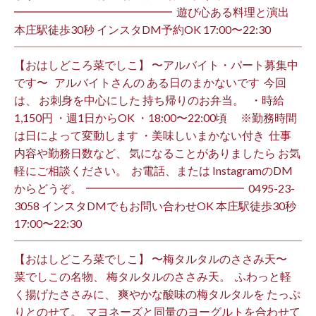
━━━━━━━━━━━━━━ ⁡ 遊び心ある料理と演出
本庄駅徒歩30秒 インスタDM予約OK 17:00〜22:30 ⁡
【おはしどころ菜でしこ】 〜アルバイト・パート募集中
です〜 ⁡ ⁡ アルバイトさんの ある日のまかないです ⁡ 今回
は、 お刺身を中心にした 持ち帰りのお弁当。 ⁡ ⁡ ・時給
1,150円 ・週1日からOK ・18:00〜22:00頃 ※勤務時間
は日によって変動します ・美味しいまかない付き ⁡ 仕事
内容や勤務日数など、 気になることがありましたら お気
軽にご相談ください。 ⁡ お電話、または InstagramのDM
からどうぞ。 ⁡ ━━━━━━━━━━━━━━ ⁡ ️0495-23-
3058 インスタDMでもお問い合わせOK 本庄駅徒歩30秒
17:00〜22:30 ⁡
【おはしどころ菜でしこ】 〜梅タルタルのささみ天〜 ⁡
菜でしこの名物、 梅タルタルのささみ天。 ⁡ ふわっと軽
く揚げたささみに、 爽やかな酸味の梅タルタルを たっぷ
りとのせて。 ⁡ マヨネーズと同量のヨーグルトを合わせて