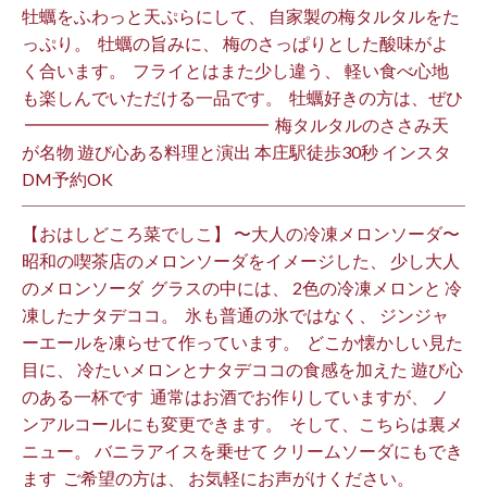
牡蠣をふわっと天ぷらにして、 自家製の梅タルタルをた
っぷり。 ⁡ 牡蠣の旨みに、 梅のさっぱりとした酸味がよ
く合います。 ⁡ フライとはまた少し違う、 軽い食べ心地
も楽しんでいただける一品です。 ⁡ 牡蠣好きの方は、ぜひ
⁡ ━━━━━━━━━━━━━━ ⁡ 梅タルタルのささみ天
が名物 遊び心ある料理と演出 本庄駅徒歩30秒 インスタ
DM予約OK ⁡
【おはしどころ菜でしこ】 〜大人の冷凍メロンソーダ〜 ⁡
昭和の喫茶店のメロンソーダをイメージした、 少し大人
のメロンソーダ ⁡ グラスの中には、 2色の冷凍メロンと 冷
凍したナタデココ。 ⁡ 氷も普通の氷ではなく、 ジンジャ
ーエールを凍らせて作っています。 ⁡ どこか懐かしい見た
目に、 冷たいメロンとナタデココの食感を加えた 遊び心
のある一杯です ⁡ 通常はお酒でお作りしていますが、 ノ
ンアルコールにも変更できます。 ⁡ そして、こちらは裏メ
ニュー。 バニラアイスを乗せて クリームソーダにもでき
ます ⁡ ご希望の方は、 お気軽にお声がけください。 ⁡