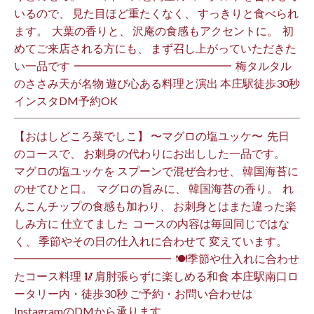
いるので、 見た目ほど重たくなく、 すっきりと食べられ
ます。 ⁡ 大葉の香りと、 沢庵の食感もアクセントに。 ⁡ 初
めてご来店される方にも、 まず召し上がっていただきた
い一品です️ ⁡ ━━━━━━━━━━━━━━ ⁡ 梅タルタル
のささみ天が名物 遊び心ある料理と演出 本庄駅徒歩30秒
インスタDM予約OK ⁡
【おはしどころ菜でしこ】 〜マグロの塩ユッケ〜 ⁡ 先日
のコースで、 お刺身の代わりにお出しした一品です。 ⁡
マグロの塩ユッケを スプーンで混ぜ合わせ、 韓国海苔に
のせてひと口。 ⁡ マグロの旨みに、 韓国海苔の香り。 ⁡ れ
んこんチップの食感も加わり、 お刺身とはまた違った楽
しみ方に 仕立てました️ ⁡ コースの内容は毎回同じではな
く、 季節やその日の仕入れに合わせて 変えています。 ⁡
━━━━━━━━━━━━━━ ⁡ 🍽季節や仕入れに合わせ
たコース料理 🥢肩肘張らずに楽しめる和食 本庄駅南口ロ
ータリー内・徒歩30秒 ご予約・お問い合わせは
InstagramのDMから承ります ⁡