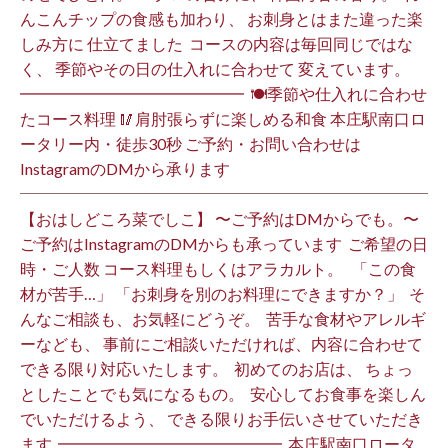
んこんチップの食感も加わり、 お刺身とはまた違った楽
しみ方に 仕立てました️ ⁡ コースの内容は毎回同じではな
く、 季節やその日の仕入れに合わせて 変えています。 ⁡
━━━━━━━━━━━━━━ ⁡ 🍽季節や仕入れに合わせ
たコース料理 🥢肩肘張らずに楽しめる和食 本庄駅南口ロ
ータリー内・徒歩30秒 ご予約・お問い合わせは
InstagramのDMから承ります ⁡
【おはしどころ菜でしこ】 〜ご予約はDMからでも。〜 ⁡
ご予約はInstagramのDMからも承っています ⁡ ご希望の日
時・ご人数 コース料理もしくはアラカルト。 ⁡ ⁡ 「この食
材が苦手…」 「お刺身を別のお料理にできますか？」 ⁡ そ
んなご相談も、お気軽にどうぞ。 ⁡ 苦手な食材やアレルギ
ーなども、 事前にご相談いただければ、内容に合わせて
できる限り対応いたします。 ⁡ 初めてのお店は、 ちょっ
としたことでも気になるもの。 ⁡ 安心してお食事を楽しん
でいただけるよう、 できる限りお手伝いさせていただき
ます️ ⁡ ━━━━━━━━━━━━━━ ⁡ 本庄駅南口ロータ