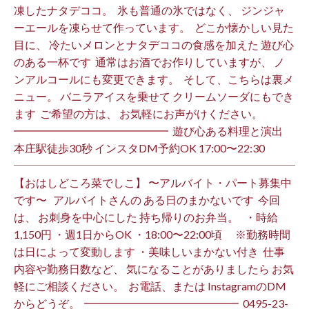
凍したナタデココ。 ⁡ 氷も普通の氷ではなく、 ジンジャ
ーエールを凍らせて作っています。 ⁡ どこか懐かしい見た
目に、 冷たいメロンとナタデココの食感を加えた 遊び心
のある一杯です ⁡ 通常はお酒でお作りしていますが、 ノ
ンアルコールにも変更できます。 ⁡ そして、こちらは裏メ
ニュー。 バニラアイスを乗せて クリームソーダにもでき
ます ⁡ ご希望の方は、 お気軽にお声がけください。 ⁡
━━━━━━━━━━━━━━ ⁡ 遊び心ある料理と演出
本庄駅徒歩30秒 インスタDM予約OK 17:00〜22:30 ⁡
【おはしどころ菜でしこ】 〜アルバイト・パート募集中
です〜 ⁡ ⁡ アルバイトさんの ある日のまかないです ⁡ 今回
は、 お刺身を中心にした 持ち帰りのお弁当。 ⁡ ⁡ ・時給
1,150円 ・週1日からOK ・18:00〜22:00頃 ※勤務時間
は日によって変動します ・美味しいまかない付き ⁡ 仕事
内容や勤務日数など、 気になることがありましたら お気
軽にご相談ください。 ⁡ お電話、または InstagramのDM
からどうぞ。 ⁡ ━━━━━━━━━━━━━━ ⁡ ️0495-23-