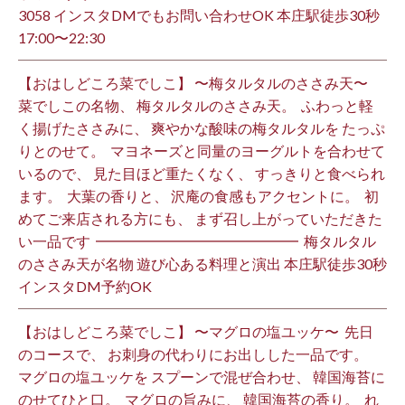
3058 インスタDMでもお問い合わせOK 本庄駅徒歩30秒
17:00〜22:30 ⁡
【おはしどころ菜でしこ】 〜梅タルタルのささみ天〜 ⁡
菜でしこの名物、 梅タルタルのささみ天。 ⁡ ふわっと軽
く揚げたささみに、 爽やかな酸味の梅タルタルを たっぷ
りとのせて。 ⁡ マヨネーズと同量のヨーグルトを合わせて
いるので、 見た目ほど重たくなく、 すっきりと食べられ
ます。 ⁡ 大葉の香りと、 沢庵の食感もアクセントに。 ⁡ 初
めてご来店される方にも、 まず召し上がっていただきた
い一品です️ ⁡ ━━━━━━━━━━━━━━ ⁡ 梅タルタル
のささみ天が名物 遊び心ある料理と演出 本庄駅徒歩30秒
インスタDM予約OK ⁡
【おはしどころ菜でしこ】 〜マグロの塩ユッケ〜 ⁡ 先日
のコースで、 お刺身の代わりにお出しした一品です。 ⁡
マグロの塩ユッケを スプーンで混ぜ合わせ、 韓国海苔に
のせてひと口。 ⁡ マグロの旨みに、 韓国海苔の香り。 ⁡ れ