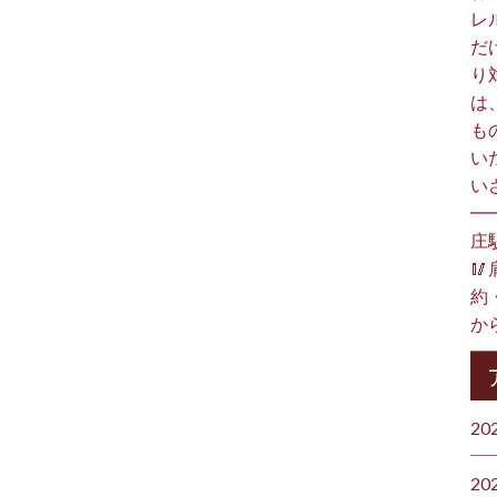
レ
だ
り
は
も
い
い
━
庄

約
か
20
20