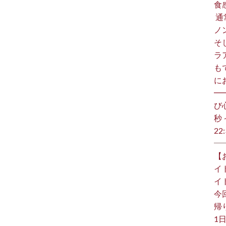
食
⁡
ノ
そ
ラ
も
に
━
び
秒 
22:
【
イ
イ
今
帰り
1日