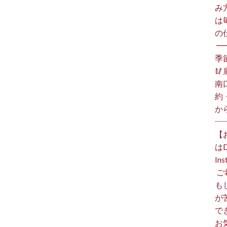
み
は
の
⁡ 
季

南
約
か
【
は
I
⁡
も
が
で
お