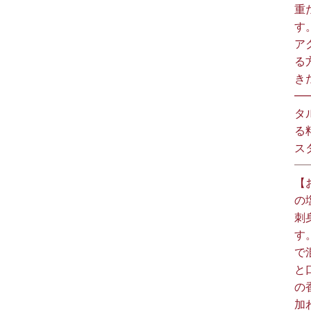
重
す
ア
る
きた
━
タ
る
スタ
【
の
刺
す
で
と
の
加