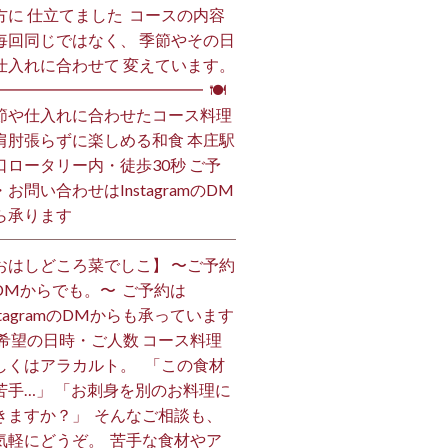
方に 仕立てました️ ⁡ コースの内容
毎回同じではなく、 季節やその日
仕入れに合わせて 変えています。
━━━━━━━━━━━━━━ ⁡ 🍽
節や仕入れに合わせたコース料理
肩肘張らずに楽しめる和食 本庄駅
口ロータリー内・徒歩30秒 ご予
・お問い合わせはInstagramのDM
ら承ります ⁡
おはしどころ菜でしこ】 〜ご予約
DMからでも。〜 ⁡ ご予約は
nstagramのDMからも承っています
 ご希望の日時・ご人数 コース料理
しくはアラカルト。 ⁡ ⁡ 「この食材
苦手…」 「お刺身を別のお料理に
きますか？」 ⁡ そんなご相談も、
気軽にどうぞ。 ⁡ 苦手な食材やア