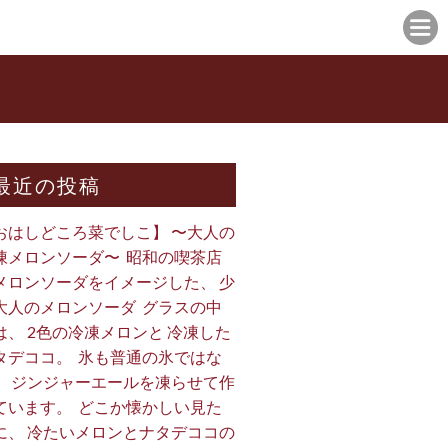
最近の投稿
おはしどころ菜でしこ】 〜大人の
凍メロンソーダ〜 ⁡ 昭和の喫茶店
メロンソーダをイメージした、 少
大人のメロンソーダ ⁡ グラスの中
は、 2色の冷凍メロンと 冷凍した
タデココ。 ⁡ 氷も普通の氷ではな
、 ジンジャーエールを凍らせて作
ています。 ⁡ どこか懐かしい見た
に、 冷たいメロンとナタデココの