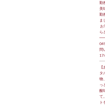
勤
美
勤
ま
⁡ 
らど
━
️0
問
17:
【
タ
物
っ
酸
て
ト