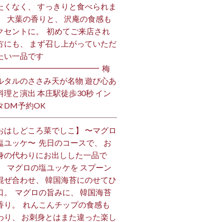
たくなく、 すっきりと食べられま
。 ⁡ 大葉の香りと、 沢庵の食感も
クセントに。 ⁡ 初めてご来店され
方にも、 まず召し上がっていただ
い一品です️ ⁡
━━━━━━━━━━━━━ ⁡ 梅
ルタルのささみ天が名物 遊び心あ
料理と演出 本庄駅徒歩30秒 イン
DM予約OK ⁡
おはしどころ菜でしこ】 〜マグロ
塩ユッケ〜 ⁡ 先日のコースで、 お
身の代わりにお出しした一品で
。 ⁡ マグロの塩ユッケを スプーン
混ぜ合わせ、 韓国海苔にのせてひ
口。 ⁡ マグロの旨みに、 韓国海苔
香り。 ⁡ れんこんチップの食感も
わり、 お刺身とはまた違った楽し