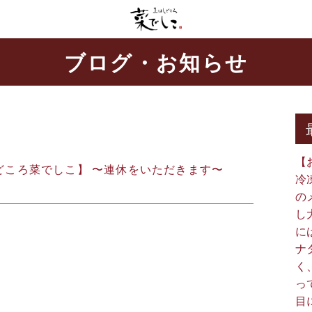
ブログ・お知らせ
【
しどころ菜でしこ】 〜連休をいただきます〜 ⁡ ⁡
冷
の
し
に
ナ
く
っ
目