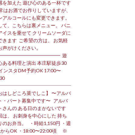
感を加えた 遊び心のある一杯です
 通常はお酒でお作りしていますが、
ンアルコールにも変更できます。 ⁡
して、こちらは裏メニュー。 バニ
アイスを乗せて クリームソーダに
できます ⁡ ご希望の方は、 お気軽
お声がけください。 ⁡
━━━━━━━━━━━━━ ⁡ 遊
心ある料理と演出 本庄駅徒歩30
インスタDM予約OK 17:00〜
30 ⁡
おはしどころ菜でしこ】 〜アルバ
ト・パート募集中です〜 ⁡ ⁡ アルバ
トさんの ある日のまかないです ⁡
回は、 お刺身を中心にした 持ち
のお弁当。 ⁡ ⁡ ・時給1,150円 ・週
からOK ・18:00〜22:00頃 ※