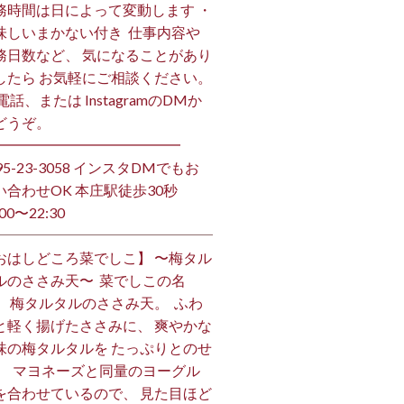
務時間は日によって変動します ・
味しいまかない付き ⁡ 仕事内容や
務日数など、 気になることがあり
したら お気軽にご相談ください。
お電話、または InstagramのDMか
うぞ。 ⁡
━━━━━━━━━━━━━ ⁡
495-23-3058 インスタDMでもお
い合わせOK 本庄駅徒歩30秒
00〜22:30 ⁡
おはしどころ菜でしこ】 〜梅タル
ルのささみ天〜 ⁡ 菜でしこの名
、 梅タルタルのささみ天。 ⁡ ふわ
と軽く揚げたささみに、 爽やかな
味の梅タルタルを たっぷりとのせ
。 ⁡ マヨネーズと同量のヨーグル
を合わせているので、 見た目ほど