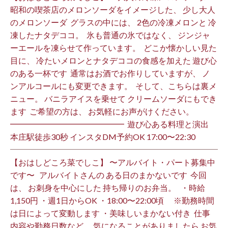
昭和の喫茶店のメロンソーダをイメージした、 少し大人
のメロンソーダ ⁡ グラスの中には、 2色の冷凍メロンと 冷
凍したナタデココ。 ⁡ 氷も普通の氷ではなく、 ジンジャ
ーエールを凍らせて作っています。 ⁡ どこか懐かしい見た
目に、 冷たいメロンとナタデココの食感を加えた 遊び心
のある一杯です ⁡ 通常はお酒でお作りしていますが、 ノ
ンアルコールにも変更できます。 ⁡ そして、こちらは裏メ
ニュー。 バニラアイスを乗せて クリームソーダにもでき
ます ⁡ ご希望の方は、 お気軽にお声がけください。 ⁡
━━━━━━━━━━━━━━ ⁡ 遊び心ある料理と演出
本庄駅徒歩30秒 インスタDM予約OK 17:00〜22:30 ⁡
【おはしどころ菜でしこ】 〜アルバイト・パート募集中
です〜 ⁡ ⁡ アルバイトさんの ある日のまかないです ⁡ 今回
は、 お刺身を中心にした 持ち帰りのお弁当。 ⁡ ⁡ ・時給
1,150円 ・週1日からOK ・18:00〜22:00頃 ※勤務時間
は日によって変動します ・美味しいまかない付き ⁡ 仕事
内容や勤務日数など、 気になることがありましたら お気