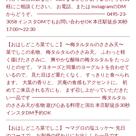
軽にご相談ください。 ⁡ お電話、または InstagramのDM
からどうぞ。 ⁡ ━━━━━━━━━━━━━━ ⁡ ️0495-23-
3058 インスタDMでもお問い合わせOK 本庄駅徒歩30秒
17:00〜22:30 ⁡
【おはしどころ菜でしこ】 〜梅タルタルのささみ天〜 ⁡
菜でしこの名物、 梅タルタルのささみ天。 ⁡ ふわっと軽
く揚げたささみに、 爽やかな酸味の梅タルタルを たっぷ
りとのせて。 ⁡ マヨネーズと同量のヨーグルトを合わせて
いるので、 見た目ほど重たくなく、 すっきりと食べられ
ます。 ⁡ 大葉の香りと、 沢庵の食感もアクセントに。 ⁡ 初
めてご来店される方にも、 まず召し上がっていただきた
い一品です️ ⁡ ━━━━━━━━━━━━━━ ⁡ 梅タルタル
のささみ天が名物 遊び心ある料理と演出 本庄駅徒歩30秒
インスタDM予約OK ⁡
【おはしどころ菜でしこ】 〜マグロの塩ユッケ〜 ⁡ 先日
のコースで、 お刺身の代わりにお出しした一品です。 ⁡