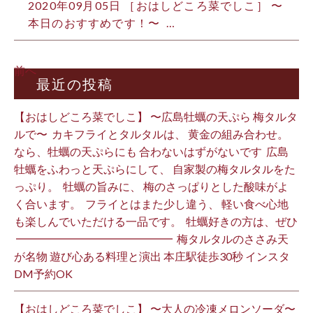
2020年09月05日 ［おはしどころ菜でしこ］ 〜
本日のおすすめです！〜 …
前へ
最近の投稿
【おはしどころ菜でしこ】 〜広島牡蠣の天ぷら 梅タルタ
ルで〜 ⁡ カキフライとタルタルは、 黄金の組み合わせ。 ⁡
なら、牡蠣の天ぷらにも 合わないはずがないです ⁡ 広島
牡蠣をふわっと天ぷらにして、 自家製の梅タルタルをた
っぷり。 ⁡ 牡蠣の旨みに、 梅のさっぱりとした酸味がよ
く合います。 ⁡ フライとはまた少し違う、 軽い食べ心地
も楽しんでいただける一品です。 ⁡ 牡蠣好きの方は、ぜひ
⁡ ━━━━━━━━━━━━━━ ⁡ 梅タルタルのささみ天
が名物 遊び心ある料理と演出 本庄駅徒歩30秒 インスタ
DM予約OK ⁡
【おはしどころ菜でしこ】 〜大人の冷凍メロンソーダ〜 ⁡