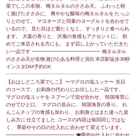
菜でしこの名物、 梅タルタルのささみ天。 ⁡ ふわっと軽
く揚げたささみに、 爽やかな酸味の梅タルタルを たっぷ
りとのせて。 ⁡ マヨネーズと同量のヨーグルトを合わせて
いるので、 見た目ほど重たくなく、 すっきりと食べられ
ます。 ⁡ 大葉の香りと、 沢庵の食感もアクセントに。 ⁡ 初
めてご来店される方にも、 まず召し上がっていただきた
い一品です️ ⁡ ━━━━━━━━━━━━━━ ⁡ 梅タルタル
のささみ天が名物 遊び心ある料理と演出 本庄駅徒歩30秒
インスタDM予約OK ⁡
【おはしどころ菜でしこ】 〜マグロの塩ユッケ〜 ⁡ 先日
のコースで、 お刺身の代わりにお出しした一品です。 ⁡
マグロの塩ユッケを スプーンで混ぜ合わせ、 韓国海苔に
のせてひと口。 ⁡ マグロの旨みに、 韓国海苔の香り。 ⁡ れ
んこんチップの食感も加わり、 お刺身とはまた違った楽
しみ方に 仕立てました️ ⁡ コースの内容は毎回同じではな
く、 季節やその日の仕入れに合わせて 変えています。 ⁡
━━━━━━━━━━━━━━ ⁡ 🍽季節や仕入れに合わせ