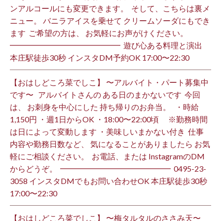
ンアルコールにも変更できます。 ⁡ そして、こちらは裏メ
ニュー。 バニラアイスを乗せて クリームソーダにもでき
ます ⁡ ご希望の方は、 お気軽にお声がけください。 ⁡
━━━━━━━━━━━━━━ ⁡ 遊び心ある料理と演出
本庄駅徒歩30秒 インスタDM予約OK 17:00〜22:30 ⁡
【おはしどころ菜でしこ】 〜アルバイト・パート募集中
です〜 ⁡ ⁡ アルバイトさんの ある日のまかないです ⁡ 今回
は、 お刺身を中心にした 持ち帰りのお弁当。 ⁡ ⁡ ・時給
1,150円 ・週1日からOK ・18:00〜22:00頃 ※勤務時間
は日によって変動します ・美味しいまかない付き ⁡ 仕事
内容や勤務日数など、 気になることがありましたら お気
軽にご相談ください。 ⁡ お電話、または InstagramのDM
からどうぞ。 ⁡ ━━━━━━━━━━━━━━ ⁡ ️0495-23-
3058 インスタDMでもお問い合わせOK 本庄駅徒歩30秒
17:00〜22:30 ⁡
【おはしどころ菜でしこ】 〜梅タルタルのささみ天〜 ⁡