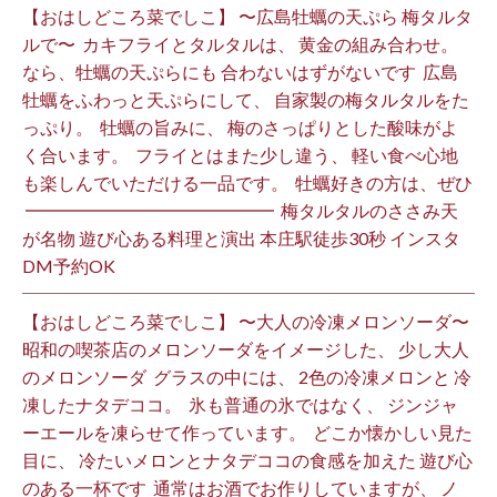
【おはしどころ菜でしこ】 〜広島牡蠣の天ぷら 梅タルタ
ルで〜 ⁡ カキフライとタルタルは、 黄金の組み合わせ。 ⁡
なら、牡蠣の天ぷらにも 合わないはずがないです ⁡ 広島
牡蠣をふわっと天ぷらにして、 自家製の梅タルタルをた
っぷり。 ⁡ 牡蠣の旨みに、 梅のさっぱりとした酸味がよ
く合います。 ⁡ フライとはまた少し違う、 軽い食べ心地
も楽しんでいただける一品です。 ⁡ 牡蠣好きの方は、ぜひ
⁡ ━━━━━━━━━━━━━━ ⁡ 梅タルタルのささみ天
が名物 遊び心ある料理と演出 本庄駅徒歩30秒 インスタ
DM予約OK ⁡
【おはしどころ菜でしこ】 〜大人の冷凍メロンソーダ〜 ⁡
昭和の喫茶店のメロンソーダをイメージした、 少し大人
のメロンソーダ ⁡ グラスの中には、 2色の冷凍メロンと 冷
凍したナタデココ。 ⁡ 氷も普通の氷ではなく、 ジンジャ
ーエールを凍らせて作っています。 ⁡ どこか懐かしい見た
目に、 冷たいメロンとナタデココの食感を加えた 遊び心
のある一杯です ⁡ 通常はお酒でお作りしていますが、 ノ